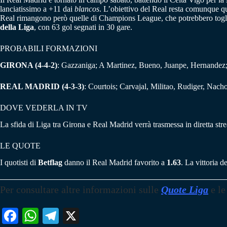
lanciatissimo a +11 dai
blancos
. L’obiettivo del Real resta comunque qu
Real rimangono però quelle di Champions League, che potrebbero toglier
della Liga
, con 63 gol segnati in 30 gare.
PROBABILI FORMAZIONI
GIRONA (4-4-2)
: Gazzaniga; A Martinez, Bueno, Juanpe, Hernandez
REAL MADRID
(4-3-3)
: Courtois; Carvajal, Militao, Rudiger, Nac
DOVE VEDERLA IN TV
La sfida di Liga tra Girona e Real Madrid verrà trasmessa in diretta st
LE QUOTE
I quotisti di
Betflag
danno il Real Madrid favorito a
1.63
. La vittoria d
Per consultare altre informazioni sulle
Quote Liga
e le
Fa
W
Te
X