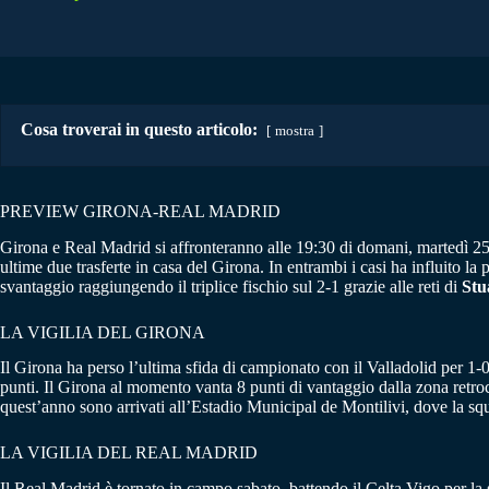
Cosa troverai in questo articolo:
mostra
PREVIEW GIRONA-REAL MADRID
Girona e Real Madrid si affronteranno alle 19:30 di domani, martedì 25 
ultime due trasferte in casa del Girona. In entrambi i casi ha influito la
svantaggio raggiungendo il triplice fischio sul 2-1 grazie alle reti di
Stu
LA VIGILIA DEL GIRONA
Il Girona ha perso l’ultima sfida di campionato con il Valladolid per 1-
punti. Il Girona al momento vanta 8 punti di vantaggio dalla zona retr
quest’anno sono arrivati all’Estadio Municipal de Montilivi, dove la squa
LA VIGILIA DEL REAL MADRID
Il Real Madrid è tornato in campo sabato, battendo il Celta Vigo per la