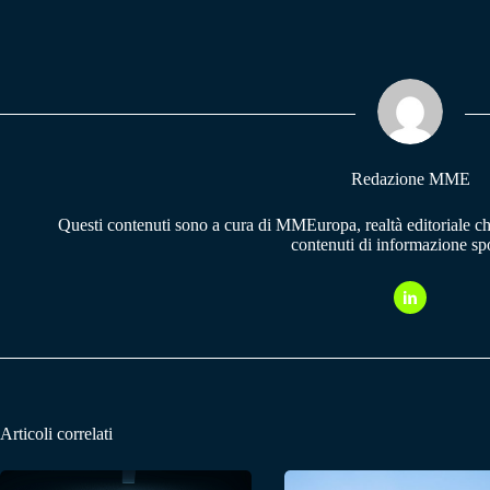
ce
ha
le
bo
ts
gr
ok
A
a
pp
m
Redazione MME
Questi contenuti sono a cura di MMEuropa, realtà editoriale c
contenuti di informazione spo
Articoli correlati