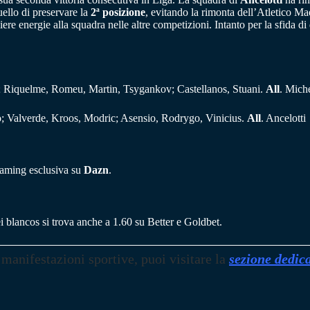
ello di preservare la
2ª posizione
, evitando la rimonta dell’Atletico Mad
e energie alla squadra nelle altre competizioni. Intanto per la sfida d
; Riquelme, Romeu, Martin, Tsygankov; Castellanos, Stuani.
All
. Mich
ho; Valverde, Kroos, Modric; Asensio, Rodrygo, Vinicius.
All
. Ancelotti
reaming esclusiva su
Dazn
.
ei blancos si trova anche a 1.60 su Better e Goldbet.
 manifestazioni sportive, puoi visitare la
sezione dedic