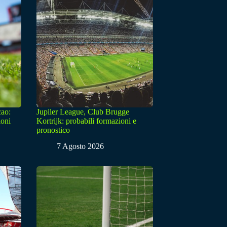
cao:
Jupiler League, Club Brugge
ioni
Kortrijk: probabili formazioni e
pronostico
7 Agosto 2026