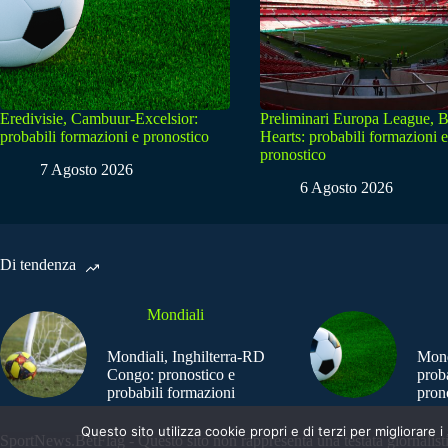
Eredivisie, Cambuur-Excelsior:
Preliminari Europa League, B
probabili formazioni e pronostico
Hearts: probabili formazioni e
pronostico
7 Agosto 2026
6 Agosto 2026
Di tendenza
Mondiali
Mondiali, Inghilterra-RD
Mond
Congo: pronostico e
prob
probabili formazioni
pron
Questo sito utilizza cookie propri e di terzi per migliorar
SportNews.BetFlag - Questo sito non rappresenta una testata giornalist