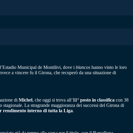
ll’Estadio Municipal de Montilivi, dove i
blancos
hanno vinto le loro
invece a vincere fu il Girona, che recuperò da una situazione di
rmazione di
Michel
, che oggi si trova all’
11° posto in classifica
con 38
vo stagionale. La stragrande maggioranza dei successi del Girona di
r rendimento interno di tutta la Liga
.
unciato già da tempo alla corsa per il titolo, con il Barcellona