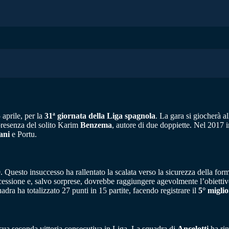
aprile, per la
31ª giornata della Liga spagnola
. La gara si giocherà a
 presenza del solito Karim
Benzema
, autore di due doppiette. Nel 2017 
ani
e Portu.
0. Questo insuccesso ha rallentato la scalata verso la sicurezza della fo
ocessione e, salvo sorprese, dovrebbe raggiungere agevolmente l’obietti
dra ha totalizzato 27 punti in 15 partite, facendo registrare il
5° miglio
 sua seconda vittoria consecutiva in Liga. La squadra di
Ancelotti
ha rin