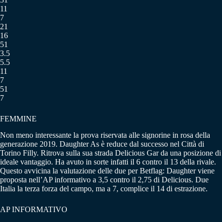
11
7
21
16
51
3.5
5.5
11
7
51
7
FEMMINE
Non meno interessante la prova riservata alle signorine in rosa della
generazione 2019. Daughter As è reduce dal successo nel Città di
Torino Filly. Ritrova sulla sua strada Delicious Gar da una posizione di
ideale vantaggio. Ha avuto in sorte infatti il 6 contro il 13 della rivale.
Questo avvicina la valutazione delle due per Betflag: Daughter viene
proposta nell’AP informativo a 3,5 contro il 2,75 di Delicious. Due
Italia la terza forza del campo, ma a 7, complice il 14 di estrazione.
AP INFORMATIVO