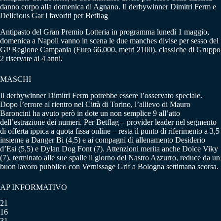
danno corpo alla domenica di Agnano. Il derbywinner Dimitri Ferm e
Delicious Gar i favoriti per Betflag
Antipasto del Gran Premio Lotteria in programma lunedì 1 maggio,
domenica a Napoli vanno in scena le due manches divise per sesso del
GP Regione Campania (Euro 66.000, metri 2100), classiche di Gruppo
2 riservate ai 4 anni.
MASCHI
Il derbywinner Dimitri Ferm potrebbe essere l’osservato speciale.
Dopo l’errore al rientro nel Città di Torino, l’allievo di Mauro
Baroncini ha avuto però in dote un non semplice 9 all’atto
dell’estrazione dei numeri. Per Betflag – provider leader nel segmento
di offerta ippica a quota fissa online – resta il punto di riferimento a 3,5
insieme a Danger Bi (4,5) e ai compagni di allenamento Desiderio
d’Esi (5,5) e Dylan Dog Font (7). Attenzioni merita anche Dolce Viky
(7), terminato alle sue spalle il giorno del Nastro Azzurro, reduce da un
buon lavoro pubblico con Vernissage Grif a Bologna settimana scorsa.
AP INFORMATIVO
21
16
31