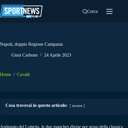
Salta
al
Cerca
contenuto
Napoli, doppio Regione Campania
Giusi Carbone
24 Aprile 2023
Home
/
Cavalli
Cosa troverai in questo articolo:
mostra
Antipasto del Lotteria, le due manches divise per sesso della classica