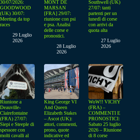
30/07/2026:
MONT DE
Southwell (UK)
GOODWOOD
MARSAN
27/07: tanti
(UK) 30/07:
[FRA] 29/07:
partenti per un
Meeting da top
riunione con psi
lunedì di corse
races
e psa. Analisi
con arrivi da
delle corse e
quota alta
29 Luglio
pronostici.
2026
27 Luglio
28 Luglio
2026
2026
Riunione a
King George VI
WoW!! VICHY
Deauville-
And Queen
(FRA) –
Clairefontaine
Elizabeth Stakes
COMMENTI E
(FRA) 27/07:
– Ascot (UK):
PRONOSTICI:
Siepi e Steeple di
attori, commenti,
Sabato 25 luglio
spessore con
prono, quote
2026 – Riunione
molti cavalli al
indicative ed
di 8 corse