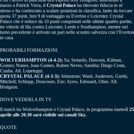
marzo a Patrick Viera, il
Crystal Palace
ha ritrovato fiducia in sé
stesso e ha cominciato a scalare posizioni in classifica, tanto da toccare
quota 37 punti, ben 9 di vantaggio su Everton e Leicester. Crystal
Palace che è reduce da 10 punti conquistati nelle ultime quattro partite,
tre vittorie di fila contro Leicester, Leeds e Southampton, mentre nel
turno precedente è arrivato un pari nello scontro salvezza con l’Everton
in casa.
PROBABILI FORMAZIONI
WOLVERHAMPTON (4-4-2):
Sa; Semedo, Dawson, Kilman,
Gomes; Nunes, Joao Gomes, Ruben Neves, Sarabia; Diego Costa,
Cunha. All. Lopetegui.
CRYSTAL PALACE (4-3-3):
Johnstone; Ward, Andersen, Guehi,
Mitchell; Schlupp, Doucoure, Eze; Ayew, Edouard, Olise. All.
Hodgson.
DOVE VEDERLA IN TV
Il match tra Wolverhampton e Crystal Palace, in programma martedì
25
aprile alle 20.30 sarà visibile sui canali Sky.
QUOTE