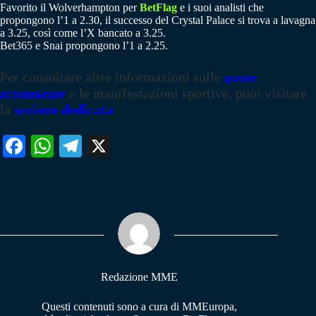
Favorito il Wolverhampton per
BetFlag
e i suoi analisti che
propongono l’1 a 2.30, il successo del Crystal Palace si trova a lavagna
a 3.25, così come l’X bancato a 3.25.
Bet365 e Snai propongono l’1 a 2.25.
Per consultare altre informazioni sulle
quote
scommesse
e le manifestazioni sportive, puoi visitare
la
sezione dedicata
Fa
W
Te
X
ce
ha
le
bo
ts
gr
ok
A
a
pp
m
Redazione MME
Questi contenuti sono a cura di MMEuropa,