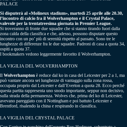
PALACE
Si disputerà al «Molineux stadium», martedì 25 aprile alle 20.30,
l’incontro di calcio fra il Wolverhampton e il Crystal Palace,
valevole per la trentatreesima giornata in Premier League.
Si troveranno di fronte due squadre che si stanno tirando fuori dalla
zona calda della classifica e che, adesso, possono disputare questo
incontro con un po’ più di serenità rispetto al passato. Sono tre le
lunghezze di differenze fra le due squadre. Padroni di casa a quota 34,
ospiti a quota 37.
I bookmakers vedono leggermente favorito il Wolverhampton.
LA VIGILIA DEL WOLVERHAMPTON
Il
Wolverhampton
è reduce dal ko in casa del Leicester per 2 a 1, ma
può vantare ancora sei lunghezze di vantaggio sulla zona rossa,
occupata proprio dal Leicester e dall’Everton a quota 28. Ecco perché
questa partita rappresenta uno snodo importante, seppur non decisivo,
sulla strada della permanenza. Wolves che, prima del ko di Leicester,
avevano pareggiato con il Nottingham e poi battuto Leicester e
Brentford, risalendo la china e respirando in classifica.
LA VIGILIA DEL CRYSTAL PALACE
Con l’arrivo in panchina dell’esperto Roy Hodgson, subentrato a