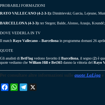
PROBABILI FORMAZIONI
RAYO VALLECANO (4-2-3-1):
Dimitrievski; Garcia, Lejeune, Mu
BARCELLONA (4-3-3):
ter Stegen; Balde, Alonso, Araujo, Koundé
DOVE VEDERLA IN TV
Il match
Rayo Vallecano – Barcellona
in programma domani 26 aprile 
QUOTE
Gli analisti di
BetFlag
vedono favorito il
Barcellona
, il segno (
2
) è qu
quote vediamo che
William Hill e Bet365
danno la vittoria del
Rayo V
Per consultare altre informazioni sulle
quote LaLiga
e
Fa
W
Te
X
ce
ha
le
bo
ts
gr