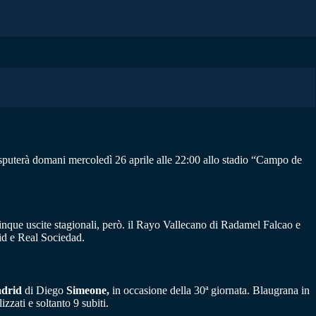
isputerà domani mercoledì 26 aprile alle 22:00 allo stadio “Campo de
 cinque uscite stagionali, però. il Rayo Vallecano di Radamel Falcao e
rid e Real Sociedad.
adrid
di Diego
Simeone,
in occasione della 30ª giornata. Blaugrana in
izzati e soltanto 9 subiti.