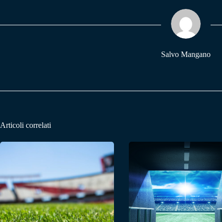
ok
A
a
pp
m
Salvo Mangano
Articoli correlati