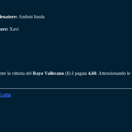
lenatore:
Andoni Iraola
tore:
Xavi
re la vittoria del
Rayo Vallecano
(
1
) è pagata
4,60
. Attenzionando le
icata