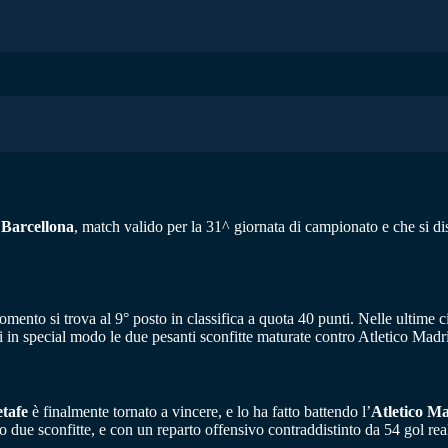
e
Barcellona
, match valido per la 31^ giornata di campionato e che si d
momento si trova al 9° posto in classifica a quota 40 punti. Nelle ultime
ici in special modo le due pesanti sconfitte maturate contro Atletico Mad
tafe
è finalmente tornato a vincere, e lo ha fatto battendo l’
Atletico M
nto due sconfitte, e con un reparto offensivo contraddistinto da 54 gol real