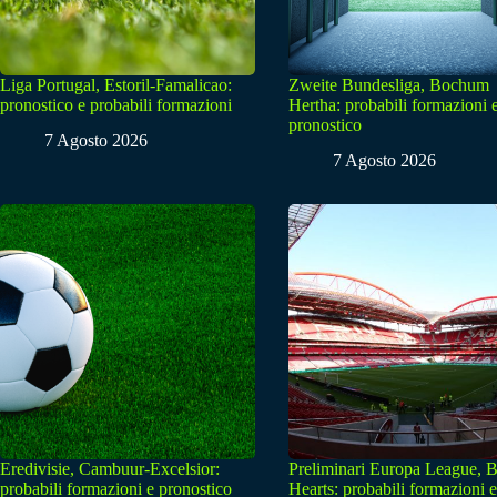
Liga Portugal, Estoril-Famalicao:
Zweite Bundesliga, Bochum
pronostico e probabili formazioni
Hertha: probabili formazioni 
pronostico
7 Agosto 2026
7 Agosto 2026
Eredivisie, Cambuur-Excelsior:
Preliminari Europa League, B
probabili formazioni e pronostico
Hearts: probabili formazioni e