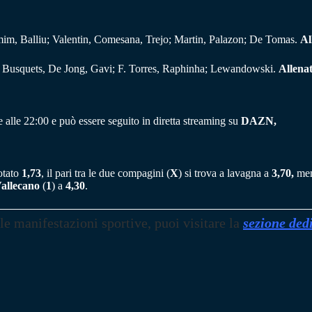
mim, Balliu; Valentin, Comesana, Trejo; Martin, Palazon; De Tomas.
Al
; Busquets, De Jong, Gavi; F. Torres, Raphinha; Lewandowski.
Allena
alle 22:00 e può essere seguito in diretta streaming su
DAZN,
otato
1,73
, il pari tra le due compagini (
X
) si trova a lavagna a
3,70,
ment
allecano
(
1
) a
4,30
.
 le manifestazioni sportive, puoi visitare la
sezione ded