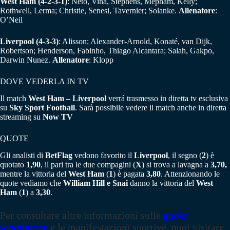
West Ham
(4-2-3-1)
: Neto, Vina, Stephens, Mepham, Kelly;
Rothwell, Lerma; Christie, Senesi, Tavernier; Solanke.
Allenatore
:
O’Neil
Liverpool
(4-3-3)
: Alisson; Alexander-Arnold, Konaté, van Dijk,
Robertson; Henderson, Fabinho, Thiago Alcantara; Salah, Gakpo,
Darwin Nunez.
Allenatore
: Klopp
DOVE VEDERLA IN TV
Il match
West Ham – Liverpool
verrá trasmesso in diretta tv esclusiva
su
Sky Sport Football
. Sarà possibile vedere il match anche in diretta
streaming su
Now TV
QUOTE
Gli analisti di
BetFlag
vedono favorito il
Liverpool
, il segno (
2
) è
quotato
1,90
, il pari tra le due compagini (
X
) si trova a lavagna a
3,70,
mentre la vittoria del
West Ham
(
1
) è pagata
3,80
. Attenzionando le
quote vediamo che
William Hill e Snai
danno la vittoria del
West
Ham
(
1
) a
3,30
.
Per consultare altre informazioni sulle
quote
scommesse
e le manifestazioni sportive, puoi visitare