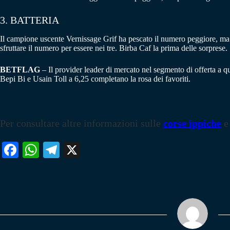
3. BATTERIA
Il campione uscente Vernissage Grif ha pescato il numero peggiore, ma 
sfruttare il numero per essere nei tre. Birba Caf la prima delle sorprese.
BETFLAG
– Il provider leader di mercato nel segmento di offerta a q
Bepi Bi e Usain Toll a 6,25 completano la rosa dei favoriti.
Per consultare altre informazioni sulle
corse ippiche
e
Fa
W
Te
X
ce
ha
le
bo
ts
gr
ok
A
a
pp
m