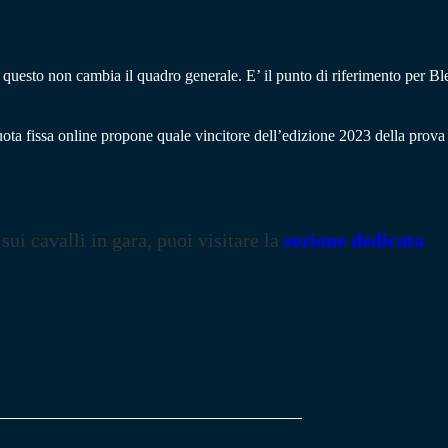
questo non cambia il quadro generale. E’ il punto di riferimento per B
uota fissa online propone quale vincitore dell’edizione 2023 della prova
 sui cavalli in gara, puoi visitare la
sezione dedicata