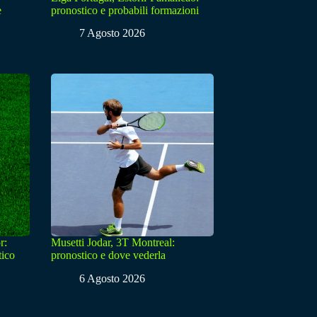
e
pronostico e probabili formazioni
7 Agosto 2026
r:
Musetti Jodar, 3T Montreal:
tico
pronostico e dove vederla
6 Agosto 2026