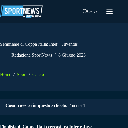
Salta
al
Cerca
contenuto
Semifinale di Coppa Italia: Inter – Juventus
Redazione SportNews
8 Giugno 2023
Home
/
Sport
/
Calcio
Cosa troverai in questo articolo:
mostra
Finalista di Coppa Italia cercasi tra Inter e Juve