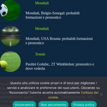
Mondiali
Mondiali, Belgio-Senegal: probabili
formazioni e pronostico
Mondiali
Mondiali, USA Bosnia: probabili formazioni
e pronostico
Tennis
Paolini Golubic, 2T Wimbledon: pronostico e
dove vederla
Questo sito utilizza cookie propri e di terzi per migliorare i
SportNews.BetFlag -
Copyright © 2025
servizi e analizzare le preferenze dei suoi utenti. Cliccando su
Questo sito non
SportNews BetFlag
rappresenta una testata
"Acconsento" l'utente accetta automaticamente
Sede Legale: Via degli
l'utilizzo dei
giornalistica in quanto
Aldobrandeschi, 300 |
cookie.
viene aggiornato senza
00163 | Roma
Acconsento
Non acconsento
Privacy policy
alcuna periodicità