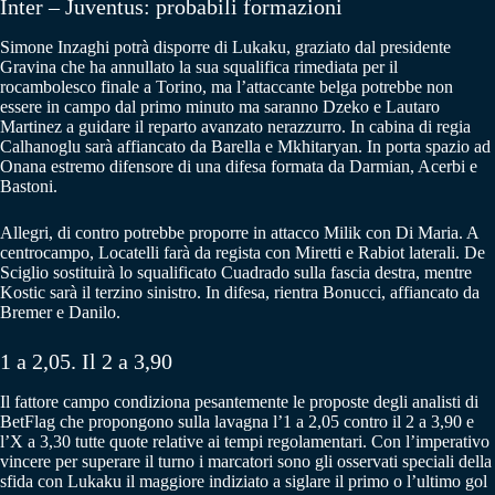
Inter – Juventus: probabili formazioni
Simone Inzaghi potrà disporre di Lukaku, graziato dal presidente
Gravina che ha annullato la sua squalifica rimediata per il
rocambolesco finale a Torino, ma l’attaccante belga potrebbe non
essere in campo dal primo minuto ma saranno Dzeko e Lautaro
Martinez a guidare il reparto avanzato nerazzurro. In cabina di regia
Calhanoglu sarà affiancato da Barella e Mkhitaryan. In porta spazio ad
Onana estremo difensore di una difesa formata da Darmian, Acerbi e
Bastoni.
Allegri, di contro potrebbe proporre in attacco Milik con Di Maria. A
centrocampo, Locatelli farà da regista con Miretti e Rabiot laterali. De
Sciglio sostituirà lo squalificato Cuadrado sulla fascia destra, mentre
Kostic sarà il terzino sinistro. In difesa, rientra Bonucci, affiancato da
Bremer e Danilo.
1 a 2,05. Il 2 a 3,90
Il fattore campo condiziona pesantemente le proposte degli analisti di
BetFlag che propongono sulla lavagna l’1 a 2,05 contro il 2 a 3,90 e
l’X a 3,30 tutte quote relative ai tempi regolamentari. Con l’imperativo
vincere per superare il turno i marcatori sono gli osservati speciali della
sfida con Lukaku il maggiore indiziato a siglare il primo o l’ultimo gol