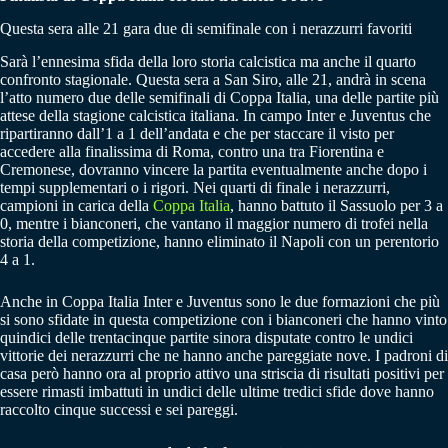
Questa sera alle 21 gara due di semifinale con i nerazzurri favoriti
Sarà l’ennesima sfida della loro storia calcistica ma anche il quarto
confronto stagionale. Questa sera a San Siro, alle 21, andrà in scena
l’atto numero due delle semifinali di Coppa Italia, una delle partite più
attese della stagione calcistica italiana. In campo Inter e Juventus che
ripartiranno dall’1 a 1 dell’andata e che per staccare il visto per
accedere alla finalissima di Roma, contro una tra Fiorentina e
Cremonese, dovranno vincere la partita eventualmente anche dopo i
tempi supplementari o i rigori. Nei quarti di finale i nerazzurri,
campioni in carica della
Coppa Italia
, hanno battuto il Sassuolo per 3 a
0, mentre i bianconeri, che vantano il maggior numero di trofei nella
storia della competizione, hanno eliminato il Napoli con un perentorio
4 a 1.
Anche in Coppa Italia Inter e Juventus sono le due formazioni che più
si sono sfidate in questa competizione con i bianconeri che hanno vinto
quindici delle trentacinque partite sinora disputate contro le undici
vittorie dei nerazzurri che ne hanno anche pareggiate nove. I padroni di
casa però hanno ora al proprio attivo una striscia di risultati positivi per
essere rimasti imbattuti in undici delle ultime tredici sfide dove hanno
raccolto cinque successi e sei pareggi.