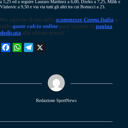
a 5,25 ed a seguire Lauraro Martinez a 6,00, Dzeko a 7,25, Milik e
Vlahovic a 9,50 e via via tutti gli altri tra cui Bonucci a 23.
Per saperne di più sulle
scommesse Coppa Italia
e
sulle
quote calcio online
puoi visitare la
pagina
dedicata
alle ultime novità.
Fa
W
Te
X
ce
ha
le
bo
ts
gr
ok
A
a
pp
m
Redazione SportNews