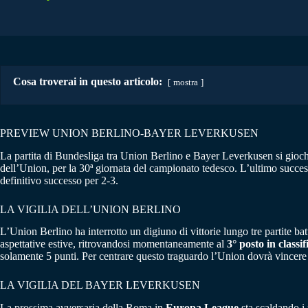
Cosa troverai in questo articolo:
mostra
PREVIEW UNION BERLINO-BAYER LEVERKUSEN
La partita di Bundesliga tra Union Berlino e Bayer Leverkusen si gioch
dell’Union, per la 30ª giornata del campionato tedesco. L’ultimo succes
definitivo successo per 2-3.
LA VIGILIA DELL’UNION BERLINO
L’Union Berlino ha interrotto un digiuno di vittorie lungo tre partite 
aspettative estive, ritrovandosi momentaneamente al
3° posto in classif
solamente 5 punti. Per centrare questo traguardo l’Union dovrà vincere 
LA VIGILIA DEL BAYER LEVERKUSEN
La prossima avversaria della Roma in
Europa League
sta scaldando i 