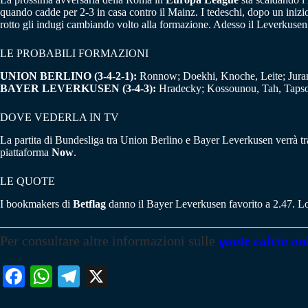
quando cadde per 2-3 in casa contro il Mainz. I tedeschi, dopo un inizio 
rotto gli indugi cambiando volto alla formazione. Adesso il Leverkusen 
LE PROBABILI FORMAZIONI
UNION BERLINO (3-4-2-1):
Ronnow; Doekhi, Knoche, Leite; Juran
BAYER LEVERKUSEN (3-4-3):
Hradecky; Kossounou, Tah, Tapsob
DOVE VEDERLA IN TV
La partita di Bundesliga tra Union Berlino e Bayer Leverkusen verrà tras
piattaforma
Now
.
LE QUOTE
I bookmakers di
Betflag
danno il Bayer Leverkusen favorito a 2.47. Lo 
Per consultare altre informazioni sulle
quote calcio on
Fa
W
Te
X
ce
ha
le