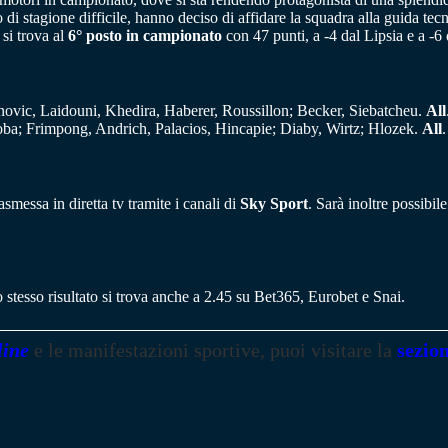
di stagione difficile, hanno deciso di affidare la squadra alla guida tec
si trova al
6° posto in campionato
con 47 punti, a -4 dal Lipsia e a -6 
ovic, Laidouni, Khedira, Haberer, Roussillon; Becker, Siebatcheu.
All
a; Frimpong, Andrich, Palacios, Hincapie; Diaby, Wirtz; Hlozek.
All
messa in diretta tv tramite i canali di
Sky Sport
. Sarà inoltre possibil
stesso risultato si trova anche a 2.45 su Bet365, Eurobet e Snai.
line
e le manifestazioni sportive, puoi visitare la
sezio