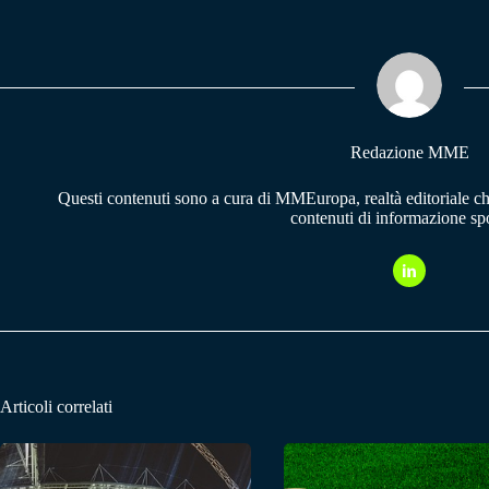
bo
ts
gr
ok
A
a
pp
m
Redazione MME
Questi contenuti sono a cura di MMEuropa, realtà editoriale c
contenuti di informazione spo
Articoli correlati