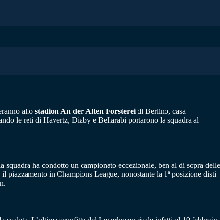
teranno allo
stadion An der Alten Forsterei
di Berlino, casa
ndo le reti di Havertz, Diaby e Bellarabi portarono la squadra al
 la squadra ha condotto un campionato eccezionale, ben al di sopra delle
e il piazzamento in Champions League, nonostante la 1ª posizione disti
n.
scalata. L’ultima sconfitta del Leverkusen risale infatti al 19 febbraio,