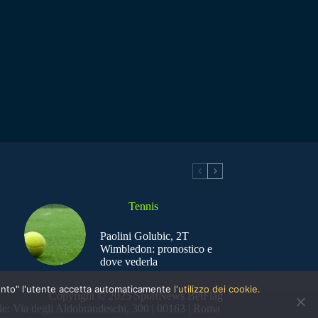
Tennis
Paolini Golubic, 2T
Wimbledon: pronostico e
dove vederla
nsento" l'utente accetta automaticamente
l'utilizzo dei cookie.
Copyright © 2025 SportNews BetFlag
e: Via degli Aldobrandeschi, 300 | 00163 | Roma