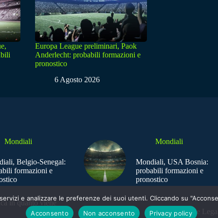
e,
Europa League preliminari, Paok
bili
Anderlecht: probabili formazioni e
pronostico
6 Agosto 2026
Mondiali
Mondiali
iali, Belgio-Senegal:
Mondiali, USA Bosnia:
abili formazioni e
probabili formazioni e
ostico
pronostico
e i servizi e analizzare le preferenze dei suoi utenti. Cliccando su "Acco
ica in quanto viene
Sede Legal
Acconsento
Non acconsento
Privacy policy