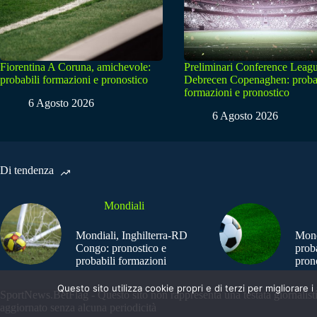
Fiorentina A Coruna, amichevole:
Preliminari Conference Leagu
probabili formazioni e pronostico
Debrecen Copenaghen: proba
formazioni e pronostico
6 Agosto 2026
6 Agosto 2026
Di tendenza
Mondiali
Mondiali, Inghilterra-RD
Mond
Congo: pronostico e
prob
probabili formazioni
pron
Questo sito utilizza cookie propri e di terzi per migliorar
SportNews.BetFlag - Questo sito non rappresenta una testata giornalist
aggiornato senza alcuna periodicità