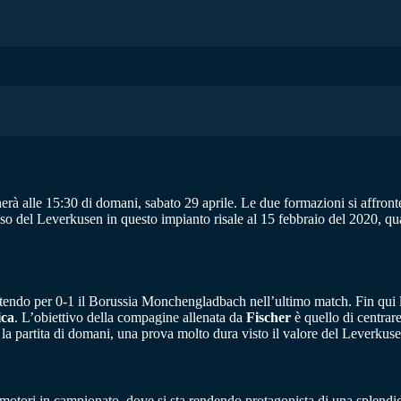
erà alle 15:30 di domani, sabato 29 aprile. Le due formazioni si affron
so del Leverkusen in questo impianto risale al 15 febbraio del 2020, qua
battendo per 0-1 il Borussia Monchengladbach nell’ultimo match. Fin qui
ica
. L’obiettivo della compagine allenata da
Fischer
è quello di centrar
la partita di domani, una prova molto dura visto il valore del Leverkuse
motori in campionato, dove si sta rendendo protagonista di una splendida 