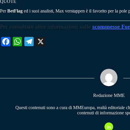
QUOTE
Per
BetFlag
ed i suoi analisti, Max verstappen è il favorito per la pole
Per consultare altre informazioni sulle
scommesse For
Fa
W
Te
X
ce
ha
le
bo
ts
gr
ok
A
a
pp
m
Redazione MME
Questi contenuti sono a cura di MMEuropa, realtà editoriale c
contenuti di informazione spo