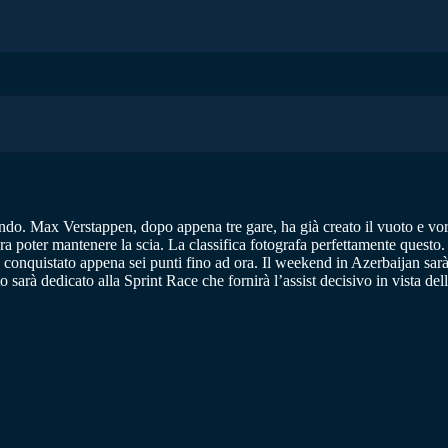
mondo. Max Verstappen, dopo appena tre gare, ha già creato il vuoto e vo
ra poter mantenere la scia. La classifica fotografa perfettamente questo
 conquistato appena sei punti fino ad ora. Il weekend in Azerbaijan sa
to sarà dedicato alla Sprint Race che fornirà l’assist decisivo in vista de