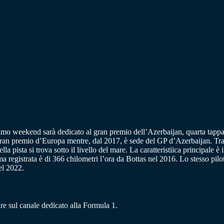
ossimo weekend sarà dedicato al gran premio dell’Azerbaijan, quarta tapp
il gran premio d’Europa mentre, dal 2017, è sede del GP d’Azerbaijan. Tra 
della pista si trova sotto il livello del mare. La caratteristiica principale
 registrata è di 366 chilometri l’ora da Bottas nel 2016. Lo stesso pilot
el 2022.
re sul canale dedicato alla Formula 1.