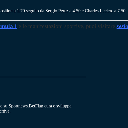
 position a 1.70 seguito da Sergio Perez a 4.50 e Charles Leclerc a 7.50.
mula 1
e le manifestazioni sportive, puoi visitare
sezi
he su Sportnews.BetFlag cura e sviluppa
rtiva.