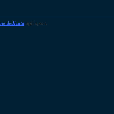
one dedicata
agli sport.