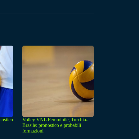
nostico
Volley VNL Femminile, Turchia-
Brasile: pronostico e probabili
formazioni