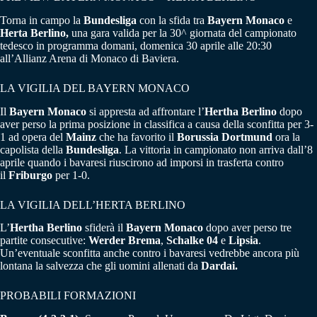
Torna in campo la
Bundesliga
con la sfida tra
Bayern Monaco
e
Herta Berlino,
una gara valida per la 30^ giornata del campionato
tedesco in programma domani, domenica 30 aprile alle 20:30
all’Allianz Arena di Monaco di Baviera.
LA VIGILIA DEL BAYERN MONACO
Il
Bayern Monaco
si appresta ad affrontare l’
Hertha Berlino
dopo
aver perso la prima posizione in classifica a causa della sconfitta per 3-
1 ad opera del
Mainz
che ha favorito il
Borussia Dortmund
ora la
capolista della
Bundesliga
. La vittoria in campionato non arriva dall’8
aprile quando i bavaresi riuscirono ad imporsi in trasferta contro
il
Friburgo
per 1-0.
LA VIGILIA DELL’HERTA BERLINO
L’
Hertha Berlino
sfiderà il
Bayern Monaco
dopo aver perso tre
partite consecutive:
Werder Brema
,
Schalke 04
e
Lipsia
.
Un’eventuale sconfitta anche contro i bavaresi vedrebbe ancora più
lontana la salvezza che gli uomini allenati da
Dardai.
PROBABILI FORMAZIONI