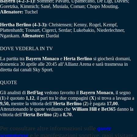
Bayern (4-2-3-1):
Sommer; Pavard, Upamecano, De Ligt, Davies;
Goretzka, Kimmich; Sané, Musiala, Coman; Chopo Mouting.
Allenatore:
Tuchel
Hertha Berlino (4-3-3):
Christensen; Kenny, Rogel, Kempf,
Plattenhatdt; Tousart, Cigerci, Serdar; Lukebakio, Niederlechner,
Ngankam.
Allenatore:
Dardai
DOVE VEDERLA IN TV
La partita tra
Bayern
Monaco
e
Herta
Berlino
si giocherà domani,
domenica 30 aprile alle 20:45 all’Allianz Arena e sarà trasmessa in
diretta dai canali Sky Sport.
QUOTE
Gli analisti di
BetFlag
vedono favorito il
Bayern Monaco
, il segno
(
1
) è quotato
1,12
, il pari tra le due compagini (
X
) si trova a lavagna a
9,50,
mentre la vittoria dell’
Herta Berlino
(
2
) è pagata
17,00
.
Attenzionando le quote vediamo che
William Hill e Bet365
danno la
vittoria dell’
Herta Berlino
(
2
) a
8,70
.
Per consultare altre informazioni sulle
quote
scommesse
e le manifestazioni sportive, puoi visitare