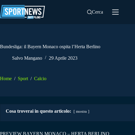
Salta
al
Cerca
contenuto
Bundesliga: il Bayern Monaco ospita l’Herta Berlino
Salvo Mangano
29 Aprile 2023
Home
/
Sport
/
Calcio
Cosa troverai in questo articolo:
mostra
PREVIEW BAYERN MONACO – HERTA BERLINO