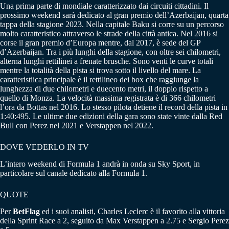
Una prima parte di mondiale caratterizzato dai circuiti cittadini. Il
prossimo weekend sarà dedicato al gran premio dell’Azerbaijan, quarta
tappa della stagione 2023. Nella capitale Baku si corre su un percorso
molto caratteristico attraverso le strade della città antica. Nel 2016 si
corse il gran premio d’Europa mentre, dal 2017, è sede del GP
d’Azerbaijan. Tra i più lunghi della stagione, con oltre sei chilometri,
alterna lunghi rettilinei a frenate brusche. Sono venti le curve totali
mentre la totalità della pista si trova sotto il livello del mare. La
caratteristiica principale è il rettilineo dei box che raggiunge la
lunghezza di due chilometri e duecento metri, il doppio rispetto a
quello di Monza. La velocità massima registrata è di 366 chilometri
l’ora da Bottas nel 2016. Lo stesso pilota detiene il record della pista in
1:40:495. Le ultime due edizioni della gara sono state vinte dalla Red
Bull con Perez nel 2021 e Verstappen nel 2022.
DOVE VEDERLO IN TV
L’intero weekend di Formula 1 andrà in onda su Sky Sport, in
particolare sul canale dedicato alla Formula 1.
QUOTE
Per
BetFlag
ed i suoi analisti, Charles Leclerc è il favorito alla vittoria
della Sprint Race a 2, seguito da Max Verstappen a 2.75 e Sergio Perez