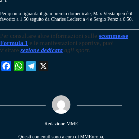
a 5.
Per quanto riguarda il gran premio domenicale, Max Verstappen è il
favorito a 1.50 seguito da Charles Leclerc a 4 e Sergio Perez a 6.50.
Per consultare altre informazioni sulle
scommesse
Formula 1
e le manifestazioni sportive, puoi
visitare
sezione dedicata
agli sport.
Fa
W
Te
X
ce
ha
le
bo
ts
gr
ok
A
a
pp
m
Redazione MME
Questi contenuti sono a cura di MMEuropa,