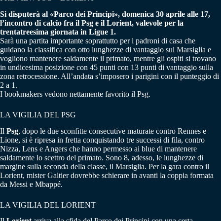
Si disputerà al «Parco dei Principi», domenica 30 aprile alle 17,
l’incontro di calcio fra il Psg e il Lorient, valevole per la
trentatreesima giornata in Ligue 1.
Sarà una partita importante soprattutto per i padroni di casa che
guidano la classifica con otto lunghezze di vantaggio sul Marsiglia e
vogliono mantenere saldamente il primato, mentre gli ospiti si trovano
in undicesima posizione con 45 punti con 13 punti di vantaggio sulla
zona retrocessione. All’andata s’imposero i parigini con il punteggio di
2 a 1.
I bookmakers vedono nettamente favorito il Psg.
LA VIGILIA DEL PSG
Il
Psg
, dopo le due sconfitte consecutive maturate contro Rennes e
Lione, si è ripresa in fretta conquistando tre successi di fila, contro
Nizza, Lens e Angers che hanno permesso ai blue di mantenere
saldamente lo scettro del primato. Sono 8, adesso, le lunghezze di
margine sulla seconda della classe, il Marsiglia. Per la gara contro il
Lorient, mister Galtier dovrebbe schierare in avanti la coppia formata
da Messi e Mbappé.
LA VIGILIA DEL LORIENT
Il
Lorient
arriva alla sfida del Parco dei Principi con una certa