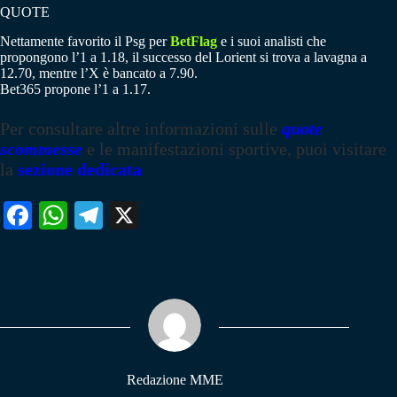
QUOTE
Nettamente favorito il Psg per
BetFlag
e i suoi analisti che
propongono l’1 a 1.18, il successo del Lorient si trova a lavagna a
12.70, mentre l’X è bancato a 7.90.
Bet365 propone l’1 a 1.17.
Per consultare altre informazioni sulle
quote
scommesse
e le manifestazioni sportive, puoi visitare
la
sezione dedicata
Fa
W
Te
X
ce
ha
le
bo
ts
gr
ok
A
a
pp
m
Redazione MME