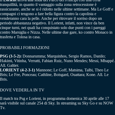
tranquillità, in quanto il vantaggio sulla zona retrocessione è
rassicurante, anche se si è ridotto nelle ultime settimane. Ma Le Goff e
compagni ci tengono a fare bella figura contro la capolista e
venderanno cara la pelle. Anche per ritrovare il sorriso dopo un
periodo abbastanza negativo. Il Lorient, infatti, non vince da ben
cinque turni, nei quali ha conquistato solo due punti con i pareggi
contro Marsiglia e Nizza. Nelle ultime due gare, ko contro Monaco in
trasferta e Tolosa in casa.
PROBABILI FORMAZIONI
PSG (3-5-2):
Donnarumma; Marquinhos, Sergio Ramos, Danilo;
Hakimi, Vitinha, Verratti, Fabian Ruiz, Nuno Mendes; Messi, Mbappé.
All. Galtier.
LORIENT (4-2-3-1)
Mannone; Le Goff, Matsima, Talbi, Theo Le
Bris; Le Fee, Ponceau; Cathline, Boisgard, Ouattara; Kone. All. Le
Bris.
DOVE VEDERLA IN TV
Il match tra Psg e Lorient, in programma domenica 30 aprile alle 17
sarà visibile sul canale 254 di Sky. In streaming su Sky Go e su NOW
Tv.