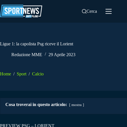
Salta
al
Cerca
contenuto
Ligue 1: la capolista Psg riceve il Lorient
Redazione MME
29 Aprile 2023
Home
/
Sport
/
Calcio
Cosa troverai in questo articolo:
mostra
PREVIEW PSG – LORIENT