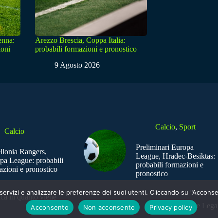
enna:
Arezzo Brescia, Coppa Italia:
ioni
probabili formazioni e pronostico
9 Agosto 2026
Calcio
,
Sport
Calcio
Preliminari Europa
ellonia Rangers,
League, Hradec-Besiktas:
pa League: probabili
probabili formazioni e
azioni e pronostico
pronostico
e i servizi e analizzare le preferenze dei suoi utenti. Cliccando su "Acco
ica in quanto viene
Sede Legal
Acconsento
Non acconsento
Privacy policy