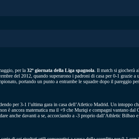
maggio, per la
32ª giornata della Liga spagnola
. Il match si giocherà a
dicembre del 2012, quando superarono i padroni di casa per 0-1 grazie a u
ampionato, portando un punto a entrambe le squadre dopo il pareggio per
 perdendo per 3-1 l’ultima gara in casa dell’Atletico Madrid. Un intoppo 
 non è ancora matematica ma il +9 che Muriqi e compagni vantano dal Ge
re anche davanti a se, accorciando a -3 proprio dall’Athletic Bilbao e t
rie di sei risultati utili consecutivi a causa della sconfitta per 0-1 con