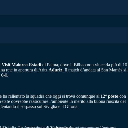
l
Visit Maiorca Estadi
di Palma, dove il Bilbao non vince da più di 10
na rete in apertura di Aritz
Aduriz
. Il match d’andata al San Mamés si
 0-0.
che ha rallentato la squadra che oggi si trova comunque al
12° posto
con
tafe dovrebbe rassicurare l’ambiente in merito alla buona riuscita del
entando il sorpasso sul Siviglia e il Girona.
 il Siviglia. La formazione di
Valverde
dovrà sopportare l’enorme