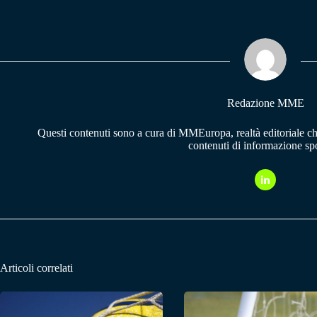
bo
ts
gr
ok
A
a
pp
m
Redazione MME
Questi contenuti sono a cura di MMEuropa, realtà editoriale c
contenuti di informazione spo
Articoli correlati