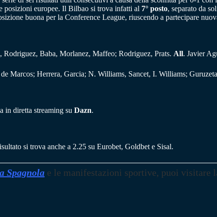
posizioni europee. Il Bilbao si trova infatti al
7° posto
, separato da sol
osizione buona per la Conference League, riuscendo a partecipare nuov
, Rodriguez, Baba, Morlanez, Maffeo; Rodriguez, Prats.
All
. Javier Ag
de Marcos; Herrera, Garcia; N. Williams, Sancet, I. Williams; Guruzet
a in diretta streaming su
Dazn
.
risultato si trova anche a 2.25 su Eurobet, Goldbet e Sisal.
a Spagnola
e le manifestazioni sportive, puoi visitare l