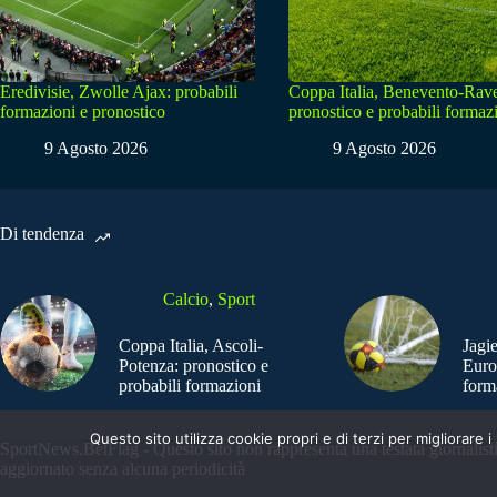
Eredivisie, Zwolle Ajax: probabili
Coppa Italia, Benevento-Rav
formazioni e pronostico
pronostico e probabili formaz
9 Agosto 2026
9 Agosto 2026
Di tendenza
Calcio
,
Sport
Coppa Italia, Ascoli-
Jagi
Potenza: pronostico e
Euro
probabili formazioni
form
Questo sito utilizza cookie propri e di terzi per migliorar
SportNews.BetFlag - Questo sito non rappresenta una testata giornalist
aggiornato senza alcuna periodicità