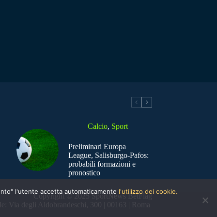
Calcio
,
Sport
Preliminari Europa
League, Salisburgo-Pafos:
probabili formazioni e
pronostico
nsento" l'utente accetta automaticamente
l'utilizzo dei cookie.
Copyright © 2025 SportNews BetFlag
e: Via degli Aldobrandeschi, 300 | 00163 | Roma