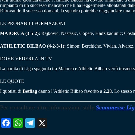
rimpianto di un successo mancato che li ha leggermente allontanati dalle 
Ritrovando il successo domani, la squadra potrebbe riagganciare una p
LE PROBABILI FORMAZIONI
MAIORCA (3-5-2):
Rajkovic; Nastasic, Copete, Hadzikadunic; Costa
ATHLETIC BILBAO (4-2-3-1):
Simon; Berchiche, Vivian, Alvarez, 
DOVE VEDERLA IN TV
La partita di Liga spagnola tra Maiorca e Athletic Bilbao verrà trasmess
LE QUOTE
I quotisti di
Betflag
danno l’Athletic Bilbao favorito a
2.28
. Lo stesso 
Per consultare altre informazioni sulle
Scommesse Lig
Fa
W
Te
X
ce
ha
le