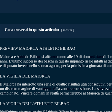
Cosa troverai in questo articolo:
mostra
PREVIEW MAIORCA-ATHLETIC BILBAO
Maiorca e Athletic Bilbao si affronteranno alle 19 di domani, lunedì 1 
anni. L’ultimo successo dei baschi in questo impianto risale infatti al 
è disputato invece nello scorso agosto, per la primissima giornata di c
LA VIGILIA DEL MAIORCA
Il Maiorca ha interrotto una serie di quattro risultati utili consecutivi
un discreto margine di vantaggio dalla zona retrocessione. La salvezza
campionato. Vincere domani in realtà permetterebbe al Maiorca di guarda
LA VIGILIA DELL’ATHLETIC BILBAO
Nell’ultima giornata anche l’Athletic Bilbao ha dovuto rinunciare a una se