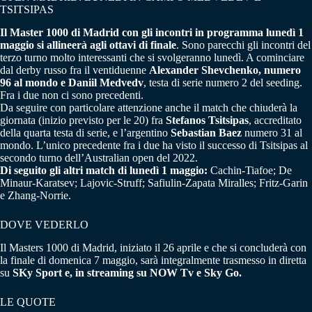
TSITSIPAS
Il Master 1000 di Madrid con gli incontri in programma lunedì 1
maggio si allineerà agli ottavi di finale
. Sono parecchi gli incontri del
terzo turno molto interessanti che si svolgeranno lunedì. A cominciare
dal derby russo fra il ventiduenne
Alexander Shevchenko, numero
96 al mondo e Daniil Medvedv
, testa di serie numero 2 del seeding.
Fra i due non ci sono precedenti.
Da seguire con particolare attenzione anche il match che chiuderà la
giornata (inizio previsto per le 20) fra
Stefanos Tsitsipas
, accreditato
della quarta testa di serie, e l’argentino
Sebastian Baez
numero 31 al
mondo. L’unico precedente fra i due ha visto il successo di Tsitsipas al
secondo turno dell’Australian open del 2022.
Di seguito gli altri match di lunedì 1 maggio:
Cachin-Tiafoe; De
Minaur-Karatsev; Lajovic-Struff; Safiulin-Zapata Miralles; Fritz-Garin
e Zhang-Norrie.
DOVE VEDERLO
Il Masters 1000 di Madrid, iniziato il 26 aprile e che si concluderà con
la finale di domenica 7 maggio, sarà integralmente trasmesso in diretta
su
SKy Sport e, in streaming su NOW Tv e Sky Go.
LE QUOTE