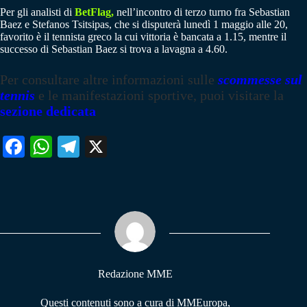
Per gli analisti di
BetFlag,
nell’incontro di terzo turno fra Sebastian
Baez e Stefanos Tsitsipas, che si disputerà lunedì 1 maggio alle 20,
favorito è il tennista greco la cui vittoria è bancata a 1.15, mentre il
successo di Sebastian Baez si trova a lavagna a 4.60.
Per consultare altre informazioni sulle
scommesse sul
tennis
e le manifestazioni sportive, puoi visitare la
sezione dedicata
Fa
W
Te
X
ce
ha
le
bo
ts
gr
ok
A
a
pp
m
Redazione MME
Questi contenuti sono a cura di MMEuropa,