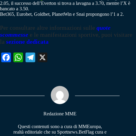
2.05, il successo dell’Everton si trova a lavagna a 3.70, mentre l’X è
bancato a 3.50.
Bet365, Eurobet, Goldbet, PlanetWin e Snai propongono l’1 a 2.
Per consultare altre informazioni sulle
quote
scommesse
e le manifestazioni sportive, puoi visitare
la
sezione dedicata
Fa
W
Te
X
ce
ha
le
bo
ts
gr
ok
A
a
pp
m
Redazione MME
Questi contenuti sono a cura di MMEuropa,
realtà editoriale che su Sportnews.BetFlag cura e