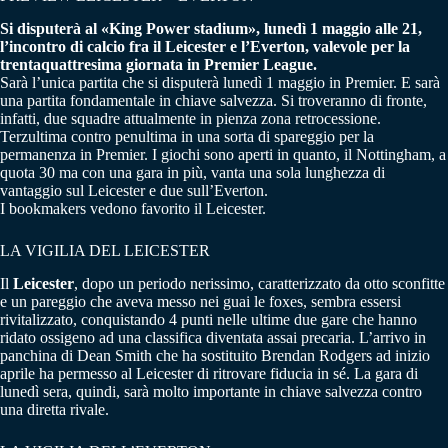
Si disputerà al «King Power stadium», lunedì 1 maggio alle 21,
l’incontro di calcio fra il Leicester e l’Everton, valevole per la
trentaquattresima giornata in Premier League.
Sarà l’unica partita che si disputerà lunedì 1 maggio in Premier. E sarà
una partita fondamentale in chiave salvezza. Si troveranno di fronte,
infatti, due squadre attualmente in pienza zona retrocessione.
Terzultima contro penultima in una sorta di spareggio per la
permanenza in Premier. I giochi sono aperti in quanto, il Nottingham, a
quota 30 ma con una gara in più, vanta una sola lunghezza di
vantaggio sul Leicester e due sull’Everton.
I bookmakers vedono favorito il Leicester.
LA VIGILIA DEL LEICESTER
Il
Leicester
, dopo un periodo nerissimo, caratterizzato da otto sconfitte
e un pareggio che aveva messo nei guai le foxes, sembra essersi
rivitalizzato, conquistando 4 punti nelle ultime due gare che hanno
ridato ossigeno ad una classifica diventata assai precaria. L’arrivo in
panchina di Dean Smith che ha sostituito Brendan Rodgers ad inizio
aprile ha permesso al Leicester di ritrovare fiducia in sé. La gara di
lunedì sera, quindi, sarà molto importante in chiave salvezza contro
una diretta rivale.