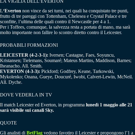
LA VIGILIA DELL’EVERTON
L
‘Everton
non vince da sei turni, nei quali ha conquistato tre punti,
frutto di tre pareggi con Tottenham, Chelesea e Crystal Palace e tre
sconfitte, l’ultima delle quali contro il Newcastle per 4 a 1.
Per i Toffees, comunque, la salvezza resta a portata di mano, ma sarà
molto importante non fallire lo scontro diretto contro il Leicester.
PROBABILI FORMAZIONI
LEICESTER (4-2-3-1):
Iversen; Castagne, Faes, Soyuncu,
Kristansen; Tielemans, Soumaré; Mateus Martins, Maddison, Barnes;
Iheanacho. All. Smith.
EVERTON (4-3-3):
Pickford; Godfrey, Keane, Tarkowski,
Mykolenko; Onana, Gueye, Doucuré, Iwobi, Calvert-Lewin, McNeil.
All. Dyche.
DOVE VEDERLA IN TV
Il match Leicester ed Everton, in programma
lunedì 1 maggio alle 21
sarà visibile sui canali Sky.
QUOTE
Gli analisti di
BetFlag
vedono favotiro il Leicester e propongono l’1 a