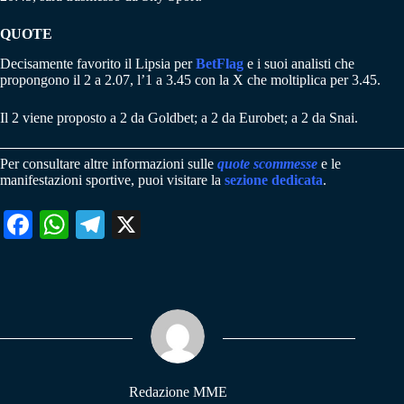
QUOTE
Decisamente favorito il Lipsia per
BetFlag
e i suoi analisti che
propongono il 2 a 2.07, l’1 a 3.45 con la X che moltiplica per 3.45.
Il 2 viene proposto a 2 da Goldbet; a 2 da Eurobet; a 2 da Snai.
Per consultare altre informazioni sulle
quote scommesse
e le
manifestazioni sportive, puoi visitare la
sezione dedicata
.
Fa
W
Te
X
ce
ha
le
bo
ts
gr
ok
A
a
pp
m
Redazione MME