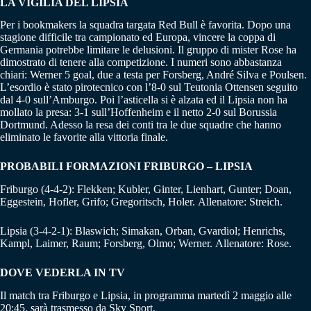
LA VIGILIA DEL LIPSIA
Per i bookmakers la squadra targata Red Bull è favorita. Dopo una
stagione difficile tra campionato ed Europa, vincere la coppa di
Germania potrebbe limitare le delusioni. Il gruppo di mister Rose ha
dimostrato di tenere alla competizione. I numeri sono abbastanza
chiari: Werner 5 goal, due a testa per Forsberg, André Silva e Poulsen.
L’esordio è stato pirotecnico con l’8-0 sul Teutonia Ottensen seguito
dal 4-0 sull’Amburgo. Poi l’asticella si è alzata ed il Lipsia non ha
mollato la presa: 3-1 sull’Hoffenheim e il netto 2-0 sul Borussia
Dortmund. Adesso la resa dei conti tra le due squadre che hanno
eliminato le favorite alla vittoria finale.
PROBABILI FORMAZIONI FRIBURGO – LIPSIA
Friburgo (4-4-2): Flekken; Kubler, Ginter, Lienhart, Gunter; Doan,
Eggestein, Hofler, Grifo; Gregoritsch, Holer. Allenatore: Streich.
Lipsia (3-4-2-1): Blaswich; Simakan, Orban, Gvardiol; Henrichs,
Kampl, Laimer, Raum; Forsberg, Olmo; Werner. Allenatore: Rose.
DOVE VEDERLA IN TV
Il match tra Friburgo e Lipsia, in programma martedì 2 maggio alle
20:45, sarà trasmesso da Sky Sport.