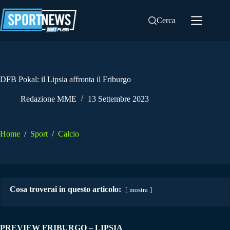
Salta
al
Cerca
contenuto
DFB Pokal: il Lipsia affronta il Friburgo
Redazione MME
13 Settembre 2023
Home
/
Sport
/
Calcio
Cosa troverai in questo articolo:
mostra
PREVIEW FRIBURGO – LIPSIA