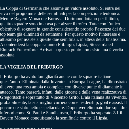
La Coppa di Germania che assume un valore assoluto. Si entra nel
vivo del programma delle semifinali per la competizione teutonica.
Mentre Bayern Monaco e Borussia Dortmund lottano per il titolo,
quattro squadre sono in corsa per alzare il trofeo. Tutte con l’unico
obiettivo di sognare in grande considerando proprio l’assenza dei due
top team già eliminati da settimane. Per questo motivo l’interesse è
altissimo per assiste a queste due semifinali, in attesa della finalissima.
A contendersi la coppa saranno Friburgo, Lipsia, Stoccarda ed
Eintrach Francoforte. Arrivati a questo punto non esiste una favorita
assoluta.
LA VIGILIA DEL FRIBURGO
Il Friburgo ha avuto famigliarità anche con le squadre italiane
quest’anno. Eliminata dalla Juventus in Europa League, ha dimostrato
di avere una rosa ampia e completa con diverse punte di diamante in
attacco. Tanto passerà, infatti, dalle giocate e dalla vena realizzativa di
Gregoritsch e soprattutto di Vincenzo Grifo. L’ala italiana sta vivendo,
probabilmente, la sua miglior carriera come leadership, goal e assist. Il
percorso è stato netto e spettacolare. Dopo aver eliminato due squadre
inferiori come St. Pauli e Sandhausen, il Friburgo ha superato 2-1 il
Bayern Monaco conquistando la semifinale contro il Lipsia.