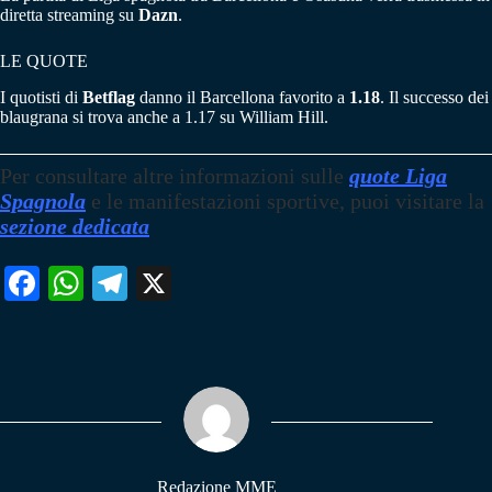
diretta streaming su
Dazn
.
LE QUOTE
I quotisti di
Betflag
danno il Barcellona favorito a
1.18
. Il successo dei
blaugrana si trova anche a 1.17 su William Hill.
Per consultare altre informazioni sulle
quote Liga
Spagnola
e le manifestazioni sportive, puoi visitare la
sezione dedicata
Fa
W
Te
X
ce
ha
le
bo
ts
gr
ok
A
a
pp
m
Redazione MME