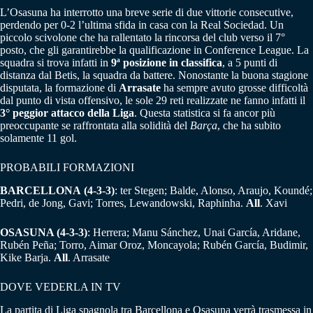
L’Osasuna ha interrotto una breve serie di due vittorie consecutive,
perdendo per 0-2 l’ultima sfida in casa con la Real Sociedad. Un
piccolo scivolone che ha rallentato la rincorsa del club verso il 7°
posto, che gli garantirebbe la qualificazione in Conference League. La
squadra si trova infatti in
9ª posizione
in classifica
, a 5 punti di
distanza dal Betis, la squadra da battere. Nonostante la buona stagione
disputata, la formazione di
Arrasate
ha sempre avuto grosse difficoltà
dal punto di vista offensivo, le sole 29 reti realizzate ne fanno infatti il
3° peggior attacco della Liga
. Questa statistica si fa ancor più
preoccupante se raffrontata alla solidità del
Barça
, che ha subito
solamente 11 gol.
PROBABILI FORMAZIONI
BARCELLONA
(4-3-3)
: ter Stegen; Balde, Alonso, Araujo, Koundé;
Pedri, de Jong, Gavi; Torres, Lewandowski, Raphinha.
All
. Xavi
OSASUNA
(4-3-3)
: Herrera; Manu Sánchez, Unai García, Aridane,
Rubén Peña; Torro, Aimar Oroz, Moncayola; Rubén García, Budimir,
Kike Barja.
All
. Arrasate
DOVE VEDERLA IN TV
La partita di Liga spagnola tra Barcellona e Osasuna verrà trasmessa in