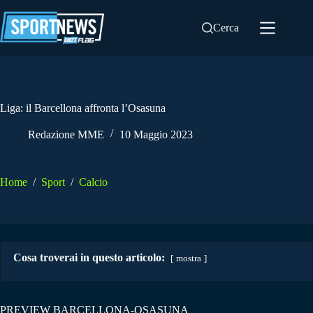
Salta
al
Cerca
contenuto
Liga: il Barcellona affronta l’Osasuna
Redazione MME
10 Maggio 2023
Home
/
Sport
/
Calcio
Cosa troverai in questo articolo:
mostra
PREVIEW BARCELLONA-OSASUNA