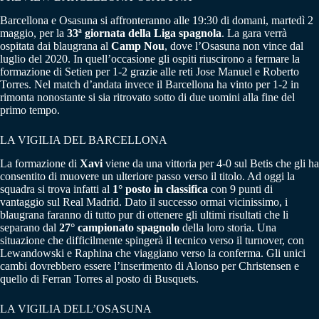
Barcellona e Osasuna si affronteranno alle 19:30 di domani, martedì 2
maggio, per la
33ª giornata della Liga spagnola
. La gara verrà
ospitata dai blaugrana al
Camp Nou
, dove l’Osasuna non vince dal
luglio del 2020. In quell’occasione gli ospiti riuscirono a fermare la
formazione di Setien per 1-2 grazie alle reti Jose Manuel e Roberto
Torres. Nel match d’andata invece il Barcellona ha vinto per 1-2 in
rimonta nonostante si sia ritrovato sotto di due uomini alla fine del
primo tempo.
LA VIGILIA DEL BARCELLONA
La formazione di
Xavi
viene da una vittoria per 4-0 sul Betis che gli ha
consentito di muovere un ulteriore passo verso il titolo. Ad oggi la
squadra si trova infatti al
1° posto in classifica
con 9 punti di
vantaggio sul Real Madrid. Dato il successo ormai vicinissimo, i
blaugrana faranno di tutto pur di ottenere gli ultimi risultati che li
separano dal
27° campionato spagnolo
della loro storia. Una
situazione che difficilmente spingerà il tecnico verso il turnover, con
Lewandowski e Raphina che viaggiano verso la conferma. Gli unici
cambi dovrebbero essere l’inserimento di Alonso per Christensen e
quello di Ferran Torres al posto di Busquets.
LA VIGILIA DELL’OSASUNA