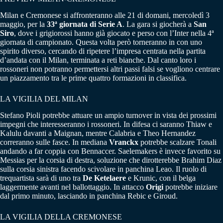
Milan e Cremonese si affronteranno alle 21 di domani, mercoledì 3
maggio, per la
33ª giornata di Serie A
. La gara si giocherà a
San
Siro
, dove i grigiorossi hanno già giocato e perso con l’Inter nella 4ª
giornata di campionato. Questa volta però torneranno in con uno
spirito diverso, cercando di ripetere l’impresa centrata nella partita
d’andata con il Milan, terminata a reti bianche. Dal canto loro i
rossoneri non potranno permettersi altri passi falsi se vogliono centrare
un piazzamento tra le prime quattro formazioni in classifica.
LA VIGILIA DEL MILAN
Stefano Pioli potrebbe attuare un ampio turnover in vista dei prossimi
impegni che interesseranno i rossoneri. In difesa ci saranno Thiaw e
Kalulu davanti a Maignan, mentre Calabria e Theo Hernandez
correranno sulle fasce. In mediana
Vranckx
potrebbe scalzare Tonali
andando a far coppia con Bennaccer. Saelemakers è invece favorito su
Messias per la corsia di destra, soluzione che dirotterebbe Brahim Diaz
sulla corsia sinistra facendo scivolare in panchina Leao. Il ruolo di
trequartista sarà di uno tra
De Ketelaere
e Krunic, con il belga
laggermente avanti nel ballottaggio. In attacco
Origi
potrebbe iniziare
dal primo minuto, lasciando in panchina Rebic e Giroud.
LA VIGILIA DELLA CREMONESE