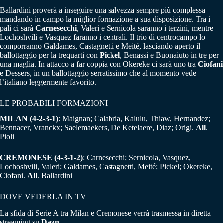
Ballardini proverà a inseguire una salvezza sempre più complessa
mandando in campo la miglior formazione a sua disposizione. Tra i
pali ci sarà
Carnesecchi
, Valeri e Sernicola saranno i terzini, mentre
Lochoshvili e Vasquez faranno i centrali. Il trio di centrocampo lo
comporranno Galdames, Castagnetti e Meité, lasciando aperto il
ballottaggio per la trequarti con
Pickel
, Benassi e Buonaiuto in tre per
una maglia. In attacco a far coppia con Okereke ci sarà uno tra
Ciofani
e Dessers, in un ballottaggio serratissimo che al momento vede
l’italiano leggermente favorito.
LE PROBABILI FORMAZIONI
MILAN (4-2-3-1)
: Maignan; Calabria, Kalulu, Thiaw, Hernandez;
Bennacer, Vranckx; Saelemaekers, De Ketelaere, Diaz; Origi.
All
.
Pioli
CREMONESE (4-3-1-2)
: Carnesecchi; Sernicola, Vasquez,
Lochoshvili, Valeri; Galdames, Castagnetti, Meité; Pickel; Okereke,
Ciofani.
All
. Ballardini
DOVE VEDERLA IN TV
La sfida di Serie A tra Milan e Cremonese verrà trasmessa in diretta
streaming su
Dazn
.