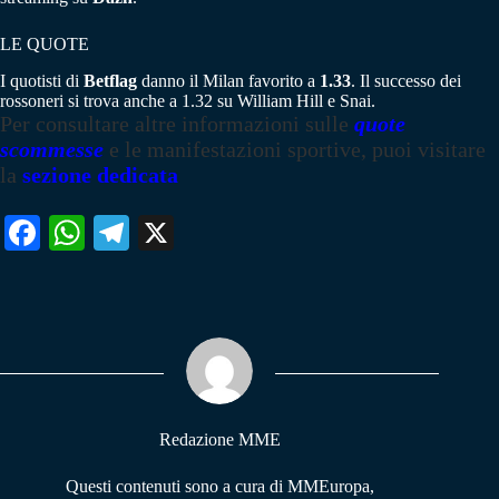
LE QUOTE
I quotisti di
Betflag
danno il Milan favorito a
1.33
. Il successo dei
rossoneri si trova anche a 1.32 su William Hill e Snai.
Per consultare altre informazioni sulle
quote
scommesse
e le manifestazioni sportive, puoi visitare
la
sezione dedicata
Fa
W
Te
X
ce
ha
le
bo
ts
gr
ok
A
a
pp
m
Redazione MME
Questi contenuti sono a cura di MMEuropa,