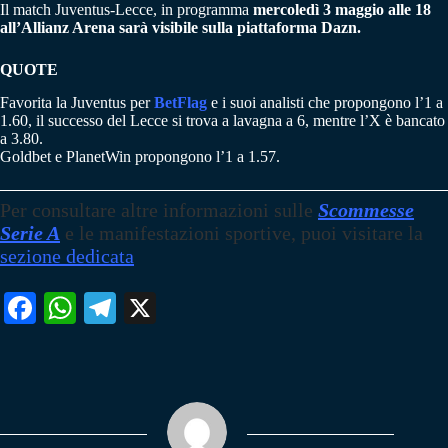
Il match Juventus-Lecce, in programma
mercoledì 3 maggio alle 18
all’Allianz Arena sarà visibile sulla piattaforma Dazn.
QUOTE
Favorita la Juventus per
BetFlag
e i suoi analisti che propongono l’1 a
1.60, il successo del Lecce si trova a lavagna a 6, mentre l’X è bancato
a 3.80.
Goldbet e PlanetWin propongono l’1 a 1.57.
Per consultare altre informazioni sulle
Scommesse
Serie A
e le manifestazioni sportive, puoi visitare la
sezione dedicata
Fa
W
Te
X
ce
ha
le
bo
ts
gr
ok
A
a
pp
m