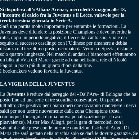
Si disputerà all’«Allianz Arena», mercoledì 3 maggio alle 18,
l’incontro di calcio fra la Juventus e il Lecce, valevole per la
trentatreesima giornata in Serie A.
Sarà una partita molto importante per entrambe le formazioni. La
Juventus deve difendere la posizione Champions e deve invertire la
rotta, dopo un periodo negativo, il Lecce dal canto suo, vuole dar
seguito al successo casalingo con l’Udinese per rimanere a debita
distanza dal terzultimo posto, occupato da Verona e Spezia, distante
solo quattro lunghezze. Nel match di andata, i bianconeri effettuarono
un blitz al «Via del Mare» grazie ad una bellissima rete di Nicolò
Fagioli a poco più di un quarto d’ora dalla fine.
I bookmakers vedono favorita la Juventus.
LA VIGILIA DELLA JUVENTUS
La
Juventus
è reduce dal pareggio del «Dall’Ara» di Bologna che ha
posto fine ad una serie di tre sconfitte consevutive. Un periodo
tutt’altro che positivo per i bianconeri che dovranno mantenere i nervi
saldi per non uscire nuovamente dalla zona Champions (resta,
comunque, l’incognita di una nuova penalizzazione per il caso
plusvalenze). Mister Max Allegri, per la gara di mercoledì con i
salentini è alle prese con le precarie condizioni fisiche di Angel Di
Maria che sarà gettato nella mischia solo se darà le dovute garanzie. Se
non dovesse farcela, spazio a Soulé, alle spalle di Milik. In mezzo al