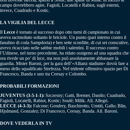
campo dovrebbero agire, Fagioli, Locatelli e Rabiot, sugli esterni,
invece, Cuadrado e Kostic.
LA VIGILIA DEL LECCE
Il
Lecce
è tornato al successo dopo otto turni di campionato in cui
aveva racimoltato soltanto le briciole. Un punto (pari interno contro il
fanalino di coda Sampdoria) e ben sette sconfitte, di cui sei conscutive,
avevo ricacciato nelle sabbie mobili i salentini. Il successo contro
l’Udinese, nel turno precedente, ha ridato ossigeno ad una squadra che
ora rivede un po’ di luce, ma non può assolutamente abbassare la
guardia. Mister Baroni, per la gara dell’«Allianz stadium» dovrà fare a
meno dello squalificato Strefezza. Nel tridente offensivo spazio per Di
Francesco, Banda e uno tra Ceesay e Colombo.
PROBABILI FORMAZIONI
JUVENTUS (3-5-1-1):
Szczesny; Gatti, Bremer, Danilo; Cuadrado,
Fagioli, Locatelli, Rabiot, Kostic; Soulé; Milik. All. Allegri.
LECCE (4-3-3):
Falcone; Gendrey, Baschirotto, Umtiti, Gallo; Blin,
Hjulmand, Gonzalez; Di Francesco, Ceesay, Banda. All. Baroni.
DOVE VEDERLA IN TV