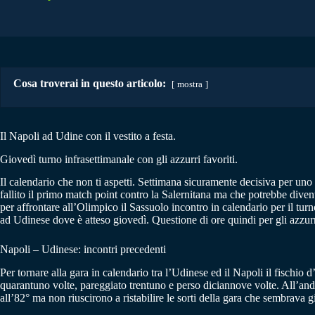
Cosa troverai in questo articolo:
mostra
Il Napoli ad Udine con il vestito a festa.
Giovedì turno infrasettimanale con gli azzurri favoriti.
Il calendario che non ti aspetti. Settimana sicuramente decisiva per uno
fallito il primo match point contro la Salernitana ma che potrebbe diven
per affrontare all’Olimpico il Sassuolo incontro in calendario per il tur
ad Udinese dove è atteso giovedì. Questione di ore quindi per gli azzurr
Napoli – Udinese: incontri precedenti
Per tornare alla gara in calendario tra l’Udinese ed il Napoli il fischio
quarantuno volte, pareggiato trentuno e perso diciannove volte. All’and
all’82° ma non riuscirono a ristabilire le sorti della gara che sembrava g