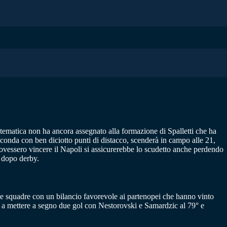
matematica non ha ancora assegnato alla formazione di Spalletti che ha
econda con ben diciotto punti di distacco, scenderà in campo alle 21,
 dovessero vincere il Napoli si assicurerebbe lo scudetto anche perdendo
l dopo derby.
e due squadre con un bilancio favorevole ai partenopei che hanno vinto
no a mettere a segno due gol con Nestorovski e Samardzic al 79° e