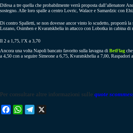
Difesa a tre quella che probabilmente verrà proposta dall’allenatore Andr
sostegno. Alle loro spalle a centro Lovric, Walace e Samardzic con Ehiz
Di contro Spalletti, se non dovesse ancor vinto lo scudetto, proporrà la
Lozano, Osimhen e Kvaratskhelia in attacco con Lobotka in cabina di re
Il 2 a 1,75, l’X a 3,70
Ancora una volta Napoli bancato favorito sulla lavagna di
BetFlag
che 
a 4,50 con a seguire Simeone a 6,75, Kvaratskhelia a 7,00, Raspadori a 8,
Per consultare altre informazioni sulle
quote scommes
Fa
W
Te
X
ce
ha
le
bo
ts
gr