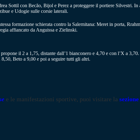
ea Sottil con Becão, Bijol e Perez a proteggere il portiere Silvestri. In
ibue e Udogie sulle corsie laterali.
 stessa formazione schierata contro la Salernitana: Meret in porta, Rrahm
gia affiancato da Anguissa e Zielinski.
propone il 2 a 1,75, distante dall’1 bianconero e 4,70 e con l’X a 3,70
50, Beto a 9,00 e poi a seguire tutti gli altri.
se
e le manifestazioni sportive, puoi visitare la
sezione