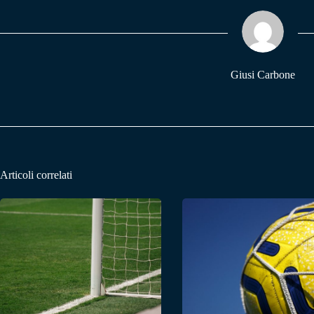
ok
A
a
pp
m
Giusi Carbone
Articoli correlati