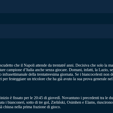
 scudetto che il Napoli attende da trentatré anni. Decisiva che solo la 
tare campione d’Italia anche senza giocare. Domani, infatti, la Lazio, s
no infrasettimanale della trentatreesima giornata. Se i biancocelesti non
i per festeggiare un tricolore che ha già avuto la sua prova generale ne
 d’inizio è fissato per le 20:45 di giovedì. Novantuno i precedenti tra l
ata i bianconeri, sotto di tre gol, Zieliński, Osimhen e Elams, riusciro
ià chiusa nella prima frazione di gioco.