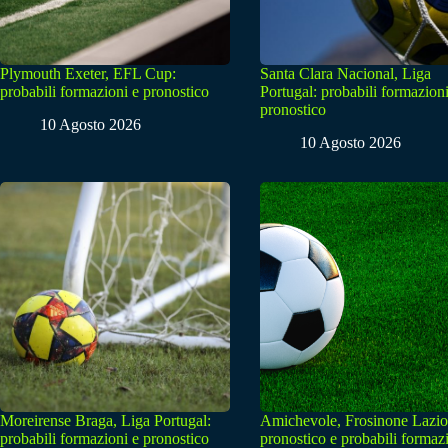
Plymouth Exeter, EFL Cup:
Santa Clara Nacional, Liga
probabili formazioni e pronostico
Portugal: probabili formazioni
pronostico
10 Agosto 2026
10 Agosto 2026
Moreirense Braga, Liga Portugal:
Amichevole, Frosinone Lazio
probabili formazioni e pronostico
pronostico e probabili formaz