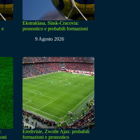
Ekstraklasa, Slask-Cracovia:
 e
pronostico e probabili formazioni
9 Agosto 2026
:
Eredivisie, Zwolle Ajax: probabili
ioni
formazioni e pronostico