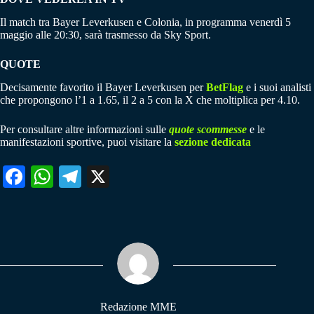
Il match tra Bayer Leverkusen e Colonia, in programma venerdì 5
maggio alle 20:30, sarà trasmesso da Sky Sport.
QUOTE
Decisamente favorito il Bayer Leverkusen per
BetFlag
e i suoi analisti
che propongono l’1 a 1.65, il 2 a 5 con la X che moltiplica per 4.10.
Per consultare altre informazioni sulle
quote scommesse
e le
manifestazioni sportive, puoi visitare la
sezione dedicata
Fa
W
Te
X
ce
ha
le
bo
ts
gr
ok
A
a
pp
m
Redazione MME