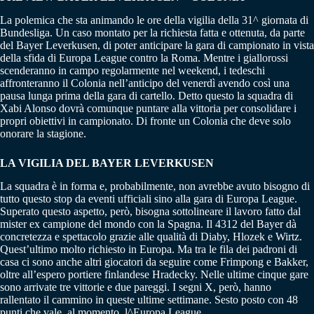
La polemica che sta animando le ore della vigilia della 31^ giornata di
Bundesliga. Un caso montato per la richiesta fatta e ottenuta, da parte
del Bayer Leverkusen, di poter anticipare la gara di campionato in vista
della sfida di Europa League contro la Roma. Mentre i giallorossi
scenderanno in campo regolarmente nel weekend, i tedeschi
affronteranno il Colonia nell’anticipo del venerdì avendo così una
pausa lunga prima della gara di cartello. Detto questo la squadra di
Xabi Alonso dovrà comunque puntare alla vittoria per consolidare i
propri obiettivi in campionato. Di fronte un Colonia che deve solo
onorare la stagione.
LA VIGILIA DEL BAYER LEVERKUSEN
La squadra è in forma e, probabilmente, non avrebbe avuto bisogno di
tutto questo stop da eventi ufficiali sino alla gara di Europa League.
Superato questo aspetto, però, bisogna sottolineare il lavoro fatto dal
mister ex campione del mondo con la Spagna. Il 4312 del Bayer dà
concretezza e spettacolo grazie alle qualità di Diaby, Hlozek e Wirtz.
Quest’ultimo molto richiesto in Europa. Ma tra le fila dei padroni di
casa ci sono anche altri giocatori da seguire come Frimpong e Bakker,
oltre all’espero portiere finlandese Hradecky. Nelle ultime cinque gare
sono arrivate tre vittorie e due pareggi. I segni X, però, hanno
rallentato il cammino in queste ultime settimane. Sesto posto con 48
punti che vale, al momento, l^Europa League.