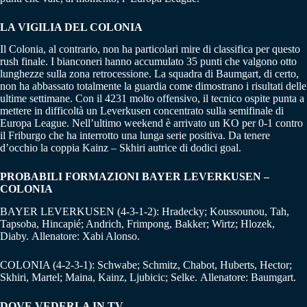
LA VIGILIA DEL COLONIA
Il Colonia, al contrario, non ha particolari mire di classifica per questo
rush finale. I bianconeri hanno accumulato 35 punti che valgono otto
lunghezze sulla zona retrocessione. La squadra di Baumgart, di certo,
non ha abbassato totalmente la guardia come dimostrano i risultati delle
ultime settimane. Con il 4231 molto offensivo, il tecnico ospite punta a
mettere in difficoltà un Leverkusen concentrato sulla semifinale di
Europa League. Nell’ultimo weekend è arrivato un KO per 0-1 contro
il Friburgo che ha interrotto una lunga serie positiva. Da tenere
d’occhio la coppia Kainz – Skhiri autrice di dodici goal.
PROBABILI FORMAZIONI BAYER LEVERKUSEN –
COLONIA
BAYER LEVERKUSEN (4-3-1-2): Hradecky; Koussounou, Tah,
Tapsoba, Hincapié; Andrich, Frimpong, Bakker; Wirtz; Hlozek,
Diaby. Allenatore: Xabi Alonso.
COLONIA (4-2-3-1): Schwabe; Schmitz, Chabot, Huberts, Hector;
Skhiri, Martel; Maina, Kainz, Ljubicic; Selke. Allenatore: Baumgart.
DOVE VEDERLA IN TV