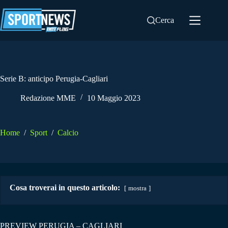
Salta
al
Cerca
contenuto
Serie B: anticipo Perugia-Cagliari
Redazione MME
10 Maggio 2023
Home
/
Sport
/
Calcio
Cosa troverai in questo articolo:
mostra
PREVIEW PERUGIA – CAGLIARI