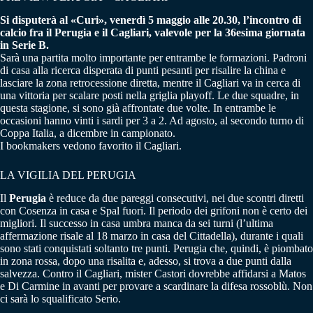
Si disputerà al «Curi», venerdì 5 maggio alle 20.30, l’incontro di
calcio fra il Perugia e il Cagliari, valevole per la 36esima giornata
in Serie B.
Sarà una partita molto importante per entrambe le formazioni. Padroni
di casa alla ricerca disperata di punti pesanti per risalire la china e
lasciare la zona retrocessione diretta, mentre il Cagliari va in cerca di
una vittoria per scalare posti nella griglia playoff. Le due squadre, in
questa stagione, si sono già affrontate due volte. In entrambe le
occasioni hanno vinti i sardi per 3 a 2. Ad agosto, al secondo turno di
Coppa Italia, a dicembre in campionato.
I bookmakers vedono favorito il Cagliari.
LA VIGILIA DEL PERUGIA
Il
Perugia
è reduce da due pareggi consecutivi, nei due scontri diretti
con Cosenza in casa e Spal fuori. Il periodo dei grifoni non è certo dei
migliori. Il successo in casa umbra manca da sei turni (l’ultima
affermazione risale al 18 marzo in casa del Cittadella), durante i quali
sono stati conquistati soltanto tre punti. Perugia che, quindi, è piombato
in zona rossa, dopo una risalita e, adesso, si trova a due punti dalla
salvezza. Contro il Cagliari, mister Castori dovrebbe affidarsi a Matos
e Di Carmine in avanti per provare a scardinare la difesa rossoblù. Non
ci sarà lo squalificato Serio.