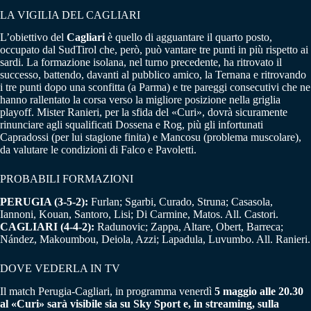
LA VIGILIA DEL CAGLIARI
L’obiettivo del
Cagliari
è quello di agguantare il quarto posto,
occupato dal SudTirol che, però, può vantare tre punti in più rispetto ai
sardi. La formazione isolana, nel turno precedente, ha ritrovato il
successo, battendo, davanti al pubblico amico, la Ternana e ritrovando
i tre punti dopo una sconfitta (a Parma) e tre pareggi consecutivi che ne
hanno rallentato la corsa verso la migliore posizione nella griglia
playoff. Mister Ranieri, per la sfida del «Curi», dovrà sicuramente
rinunciare agli squalificati Dossena e Rog, più gli infortunati
Capradossi (per lui stagione finita) e Mancosu (problema muscolare),
da valutare le condizioni di Falco e Pavoletti.
PROBABILI FORMAZIONI
PERUGIA (3-5-2):
Furlan; Sgarbi, Curado, Struna; Casasola,
Iannoni, Kouan, Santoro, Lisi; Di Carmine, Matos. All. Castori.
CAGLIARI (4-4-2):
Radunovic; Zappa, Altare, Obert, Barreca;
Nández, Makoumbou, Deiola, Azzi; Lapadula, Luvumbo. All. Ranieri.
DOVE VEDERLA IN TV
Il match Perugia-Cagliari, in programma venerdì
5 maggio alle 20.30
al «Curi» sarà visibile sia su Sky Sport e, in streaming, sulla