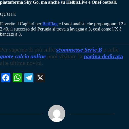
piattaforma Sky Go, ma anche su HelbizLive e OneFootball.
QUOTE
Favorito il Cagliari per
BetFlag
e i suoi analisti che propongono il 2 a
2.40, il successo del Perugia si trova a lavagna a 3, così come l’X è
bancato a 3.
Per saperne di più sulle
scommesse Serie B
e sulle
quote calcio online
puoi visitare la
pagina dedicata
alle ultime novità.
Fa
W
Te
X
ce
ha
le
bo
ts
gr
ok
A
a
pp
m