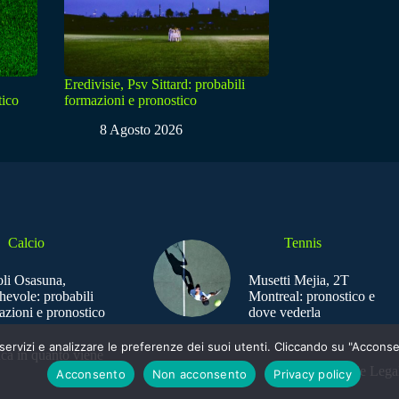
Eredivisie, Psv Sittard: probabili
tico
formazioni e pronostico
8 Agosto 2026
Calcio
Tennis
li Osasuna,
Musetti Mejia, 2T
hevole: probabili
Montreal: pronostico e
azioni e pronostico
dove vederla
e i servizi e analizzare le preferenze dei suoi utenti. Cliccando su "Acco
ica in quanto viene
Sede Legal
Acconsento
Non acconsento
Privacy policy