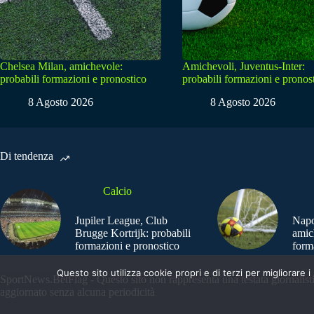
Chelsea Milan, amichevole:
Amichevoli, Juventus-Inter:
probabili formazioni e pronostico
probabili formazioni e pronos
8 Agosto 2026
8 Agosto 2026
Di tendenza
Calcio
Jupiler League, Club
Napo
Brugge Kortrijk: probabili
amic
formazioni e pronostico
form
Questo sito utilizza cookie propri e di terzi per migliorar
SportNews.BetFlag - Questo sito non rappresenta una testata giornalist
aggiornato senza alcuna periodicità