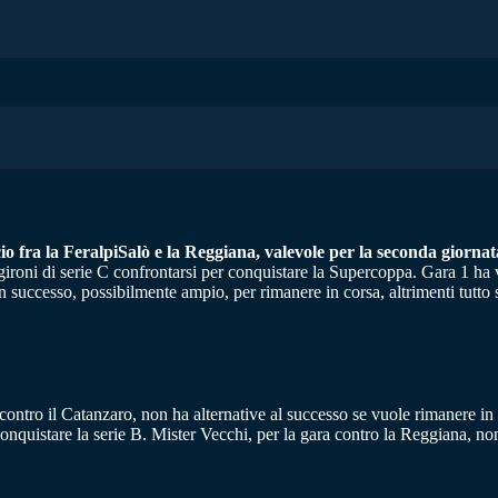
cio fra la FeralpiSalò e la Reggiana, valevole per la seconda giorna
 gironi di serie C confrontarsi per conquistare la Supercoppa. Gara 1 ha v
 un successo, possibilmente ampio, per rimanere in corsa, altrimenti tut
ntro il Catanzaro, non ha alternative al successo se vuole rimanere in co
 conquistare la serie B. Mister Vecchi, per la gara contro la Reggiana, no