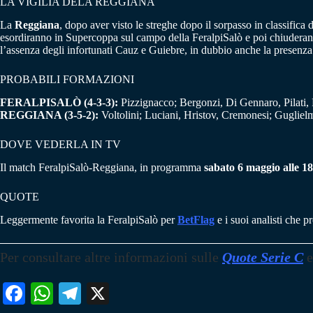
LA VIGILIA DELA REGGIANA
La
Reggiana
, dopo aver visto le streghe dopo il sorpasso in classifica 
esordiranno in Supercoppa sul campo della FeralpiSalò e poi chiuderanno
l’assenza degli infortunati Cauz e Guiebre, in dubbio anche la presenza
PROBABILI FORMAZIONI
FERALPISALÒ (4-3-3):
Pizzignacco; Bergonzi, Di Gennaro, Pilati, P
REGGIANA (3-5-2):
Voltolini; Luciani, Hristov, Cremonesi; Guglielm
DOVE VEDERLA IN TV
Il match FeralpiSalò-Reggiana, in programma
sabato 6 maggio alle 18
QUOTE
Leggermente favorita la FeralpiSalò per
BetFlag
e i suoi analisti che 
Per consultare altre informazioni sulle
Quote Serie C
e
Fa
W
Te
X