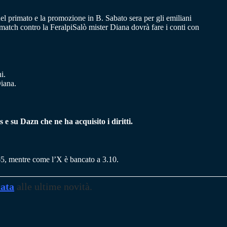
o del primato e la promozione in B. Sabato sera per gli emiliani
match contro la FeralpiSalò mister Diana dovrà fare i conti con
i.
Diana.
e su Dazn che ne ha acquisito i diritti.
.65, mentre come l’X è bancato a 3.10.
cata
alle ultime novità.