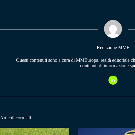
ce
ha
le
bo
ts
gr
ok
A
a
pp
m
Redazione MME
Questi contenuti sono a cura di MMEuropa, realtà editoriale c
contenuti di informazione spo
Articoli correlati