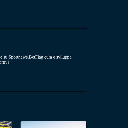
he su Sportnews.BetFlag cura e sviluppa
rtiva.