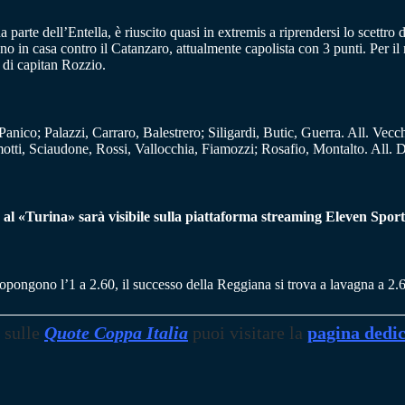
da parte dell’Entella, è riuscito quasi in extremis a riprendersi lo scettr
 in casa contro il Catanzaro, attualmente capolista con 3 punti. Per il 
 di capitan Rozzio.
anico; Palazzi, Carraro, Balestrero; Siligardi, Butic, Guerra. All. Vecch
otti, Sciaudone, Rossi, Vallocchia, Fiamozzi; Rosafio, Montalto. All. 
 al «Turina» sarà visibile sulla piattaforma streaming Eleven Sports 
propongono l’1 a 2.60, il successo della Reggiana si trova a lavagna a 2
 sulle
Quote Coppa Italia
puoi visitare la
pagina dedi