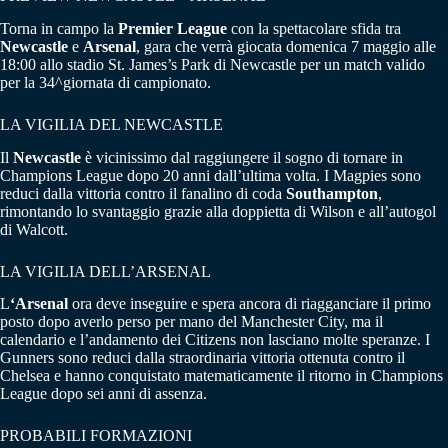
Torna in campo la
Premier
League
con la spettacolare sfida tra
Newcastle
e
Arsenal
, gara che verrà giocata domenica 7 maggio alle
18:00 allo stadio St. James’s Park di Newcastle per un match valido
per la 34^giornata di campionato.
LA VIGILIA DEL NEWCASTLE
Il
Newcastle
è vicinissimo dal raggiungere il sogno di tornare in
Champions League dopo 20 anni dall’ultima volta. I Magpies sono
reduci dalla vittoria contro il fanalino di coda
Southampton
,
rimontando lo svantaggio grazie alla doppietta di Wilson e all’autogol
di Walcott.
LA VIGILIA DELL’ARSENAL
L
‘Arsenal
ora deve inseguire e spera ancora di riagganciare il primo
posto dopo averlo perso per mano del Manchester City, ma il
calendario e l’andamento dei Citizens non lasciano molte speranze. I
Gunners sono reduci dalla straordinaria vittoria ottenuta contro il
Chelsea e hanno conquistato matematicamente il ritorno in Champions
League dopo sei anni di assenza.
PROBABILI FORMAZIONI