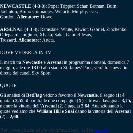
NEWCASTLE (4-3-3):
Pope; Trippier, Schar, Botman, Burn;
Joelinton, Bruno Guimaraes, Willock; Murphy, Isak,
Gordon.
Allenatore:
Howe.
ARSENAL (4-3-3):
Ramsdale; White, Kiwior, Gabriel, Zinchenko;
Odegaard, Jorginho, Xhaka; Saka, Gabriel Jesus,
Trossard.
Allenatore:
Arteta.
DOVE VEDERLA IN TV
Il match tra
Newcastle
e
Arsenal
in programma domani, domenica 7
maggio, alle ore 18:00 allo stadio St. James’ Park, verrà trasmessa in
diretta dai canali Sky Sport.
QUOTE
Gli analisti di
BetFlag
vedono favorito il
Newcastle
, il segno (
1
) è
quotato
2,55
, il pari tra le due compagini (
X
) si trova a lavagna a
3,75,
mentre la vittoria dell’
Arsenal
(
2
) è pagata
2,64
. Attenzionando le
quote vediamo che
William Hill e Snai
danno la vittoria dell’
Arsenal
(
2
) a
2,60
.
Per consultare altre informazioni sulle
quote