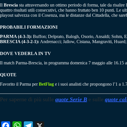
Il
Brescia
sta attraversando un ottimo periodo di forma, tale da risalire
quattro risultati utili consecutivi, che hanno fruttato ben 10 punti. Le 
playout salvezza con il Cosenza, ma le distanze dal Cittadella, che sareb
PROBABILI FORMAZIONI
PARMA (4-3-3):
Buffon; Delprato, Balogh, Osorio, Ansaldi; Sohm, E
BRESCIA (4-3-2-1):
Andrenacci; Jallow, Cistana, Mangraviti, Huard; 
DOVE VEDERLA IN TV
Il match Parma-Brescia, in programma domenica 7 maggio alle 16.15 al 
QUOTE
Favorito il Parma per
BetFlag
e i suoi analisti che propongono l’1 a 1.
Per saperne di più sulle
quote Serie B
e sulle
quote cal
Fa
W
Te
X