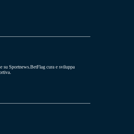
he su Sportnews.BetFlag cura e sviluppa
rtiva.