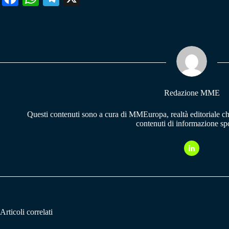
ce
ha
le
bo
ts
gr
ok
A
a
pp
m
Redazione MME
Questi contenuti sono a cura di MMEuropa, realtà editoriale c
contenuti di informazione spo
Articoli correlati