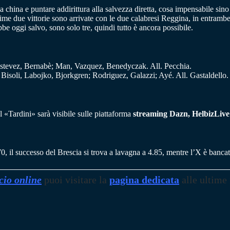
 la china e puntare addirittura alla salvezza diretta, cosa impensabile si
ultime due vittorie sono arrivate con le due calabresi Reggina, in entramb
be oggi salvo, sono solo tre, quindi tutto è ancora possibile.
stevez, Bernabè; Man, Vazquez, Benedyczak. All. Pecchia.
Bisoli, Labojko, Bjorkgren; Rodriguez, Galazzi; Ayé. All. Gastaldello.
«Tardini» sarà visibile sulle piattaforma
streaming Dazn, HelbizLive 
70, il successo del Brescia si trova a lavagna a 4.85, mentre l’X è banca
cio online
puoi visitare la
pagina dedicata
alle ultime 