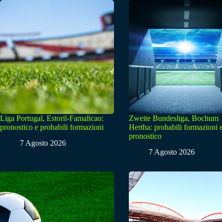
Liga Portugal, Estoril-Famalicao:
Zweite Bundesliga, Bochum
pronostico e probabili formazioni
Hertha: probabili formazioni 
pronostico
7 Agosto 2026
7 Agosto 2026