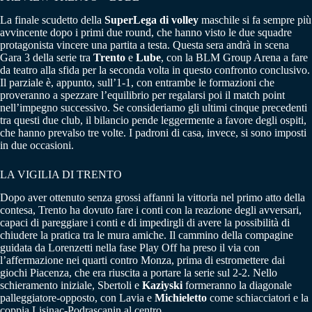
La finale scudetto della
SuperLega di volley
maschile si fa sempre più
avvincente dopo i primi due round, che hanno visto le due squadre
protagonista vincere una partita a testa. Questa sera andrà in scena
Gara 3 della serie tra
Trento
e
Lube
, con la BLM Group Arena a fare
da teatro alla sfida per la seconda volta in questo confronto conclusivo.
Il parziale è, appunto, sull’1-1, con entrambe le formazioni che
proveranno a spezzare l’equilibrio per regalarsi poi il match point
nell’impegno successivo. Se consideriamo gli ultimi cinque precedenti
tra questi due club, il bilancio pende leggermente a favore degli ospiti,
che hanno prevalso tre volte. I padroni di casa, invece, si sono imposti
in due occasioni.
LA VIGILIA DI TRENTO
Dopo aver ottenuto senza grossi affanni la vittoria nel primo atto della
contesa, Trento ha dovuto fare i conti con la reazione degli avversari,
capaci di pareggiare i conti e di impedirgli di avere la possibilità di
chiudere la pratica tra le mura amiche. Il cammino della compagine
guidata da Lorenzetti nella fase Play Off ha preso il via con
l’affermazione nei quarti contro Monza, prima di estromettere dai
giochi Piacenza, che era riuscita a portare la serie sul 2-2. Nello
schieramento iniziale, Sbertoli e
Kaziyski
formeranno la diagonale
palleggiatore-opposto, con Lavia e
Michieletto
come schiacciatori e la
coppia Lisinac-Podrascanin al centro.