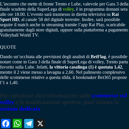
L’incontro che mette di fronte Trento e Lube, valevole per Gara 3 della
finale scudetto della SuperLega di
volley
, è in programma domani sera
alle ore 18.00. L’evento sarà trasmesso in diretta televisiva su
Rai
Sport HD
, al canale 58 del digitale terrestre. Inoltre, sarà possibile
seguire il match anche in streaming tramite l’app Rai Play, scaricabile
gratuitamente dagli store digitali, oppure sulla piattaforma a pagamento
Volleyball World TV.
QUOTE
Dando un’occhiata alle previsioni degli analisti di
BetFlag
, è possibile
notare come in Gara 3 della finale di SuperLega di volley, Trento parta
favorito sulla Lube. Infatti,
la vittoria casalinga (1) è quotata 1,42
,
mentre il 2 viene messo a lavagna a 2,60. Nel palinsesto complessivo
delle scommesse relative a questa sfida, il bookmaker Bet365 propone
l’1 a 1,40.
Per consultare altre informazioni sulle
scommesse sul
volley
e le manifestazioni sportive, puoi visitare la
sezione dedicata
Fa
W
Te
X