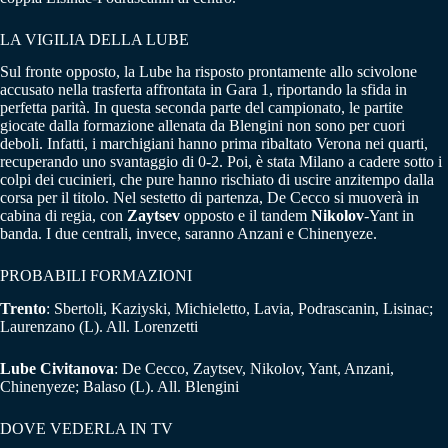
LA VIGILIA DELLA LUBE
Sul fronte opposto, la Lube ha risposto prontamente allo scivolone
accusato nella trasferta affrontata in Gara 1, riportando la sfida in
perfetta parità. In questa seconda parte del campionato, le partite
giocate dalla formazione allenata da Blengini non sono per cuori
deboli. Infatti, i marchigiani hanno prima ribaltato Verona nei quarti,
recuperando uno svantaggio di 0-2. Poi, è stata Milano a cadere sotto i
colpi dei cucinieri, che pure hanno rischiato di uscire anzitempo dalla
corsa per il titolo. Nel sestetto di partenza, De Cecco si muoverà in
cabina di regia, con
Zaytsev
opposto e il tandem
Nikolov
-Yant in
banda. I due centrali, invece, saranno Anzani e Chinenyeze.
PROBABILI FORMAZIONI
Trento
: Sbertoli, Kaziyski, Michieletto, Lavia, Podrascanin, Lisinac;
Laurenzano (L). All. Lorenzetti
Lube Civitanova
: De Cecco, Zaytsev, Nikolov, Yant, Anzani,
Chinenyeze; Balaso (L). All. Blengini
DOVE VEDERLA IN TV