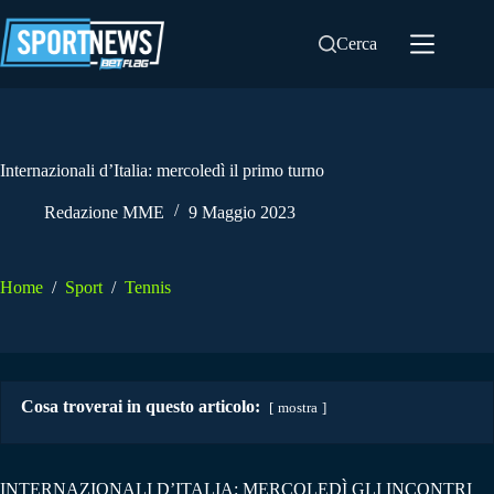
Salta
al
Cerca
contenuto
Internazionali d’Italia: mercoledì il primo turno
Redazione MME
9 Maggio 2023
Home
/
Sport
/
Tennis
Cosa troverai in questo articolo:
mostra
INTERNAZIONALI D’ITALIA: MERCOLEDÌ GLI INCONTRI