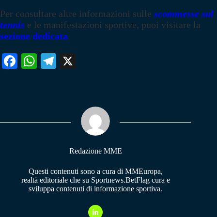
Per consultare altre informazioni sulle
scommesse sul
tennis
e le manifestazioni sportive, puoi visitare la
sezione dedicata
Fa
W
Te
X
ce
ha
le
bo
ts
gr
ok
A
a
pp
m
Redazione MME
Questi contenuti sono a cura di MMEuropa,
realtà editoriale che su Sportnews.BetFlag cura e
sviluppa contenuti di informazione sportiva.