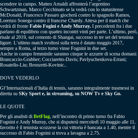
scendere in campo. Matteo Arnaldi affronterà l’argentino
Schwartzman, Marco Cecchinato se la vedrà con lo statunitense
McDonald, Francesco Passaro giocherà contro lo spagnolo Ramos,
Lorenzo Sonego contro il francese Chardy. Attesa per il match che
vedrà di fronte
Fabio Fogini e Andy Murray.
I precedenti fra i due
parlano di equilibrio con quattro incontri vinti per parte. L’ultimo, però,
risale al 2019, sul cemento di Shangai, successo in tre set del tennista
ligure. L’ultimo match svoltosi sulla terra è datato maggio 2017,
sempre a Roma, al terzo turno vinse Fognini in due set.
Anche in campo femminile saranno cinque le azzurre di scena domani:
Brancaccio-Grabher; Cocciaretto-Davis; Pavlyuchenkova-Errani;
Rosatello-Liu; Bronzetti-Kovinic..
DOVE VEDERLO
Gl’Internazionali d’Italia di tennis, saranno integralmente trasmessi in
diretta su
SKy Sport e, in streaming, su NOW Tv e Sky Go.
LE QUOTE
Per gli analisti di
BetFlag
, nell’incontro di primo turno fra Fabio
Fognini e Andy Murray, che si disputerà mercoledì 10 maggio alle 11,
favorito è il tennista scozzese la cui vittoria è bancata a 1.40, mentre il
successo di Fabio Fognini si trova a lavagna a 2.75.