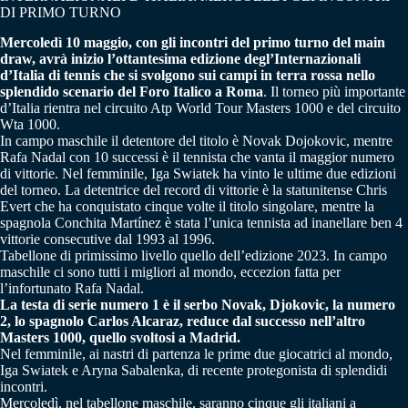
DI PRIMO TURNO
Mercoledì 10 maggio, con gli incontri del primo turno del main
draw, avrà inizio l’ottantesima edizione degl’Internazionali
d’Italia di tennis che si svolgono sui campi in terra rossa nello
splendido scenario del Foro Italico a Roma
. Il torneo più importante
d’Italia rientra nel circuito Atp World Tour Masters 1000 e del circuito
Wta 1000.
In campo maschile il detentore del titolo è Novak Dojokovic, mentre
Rafa Nadal con 10 successi è il tennista che vanta il maggior numero
di vittorie. Nel femminile, Iga Swiatek ha vinto le ultime due edizioni
del torneo. La detentrice del record di vittorie è la statunitense Chris
Evert che ha conquistato cinque volte il titolo singolare, mentre la
spagnola Conchita Martínez è stata l’unica tennista ad inanellare ben 4
vittorie consecutive dal 1993 al 1996.
Tabellone di primissimo livello quello dell’edizione 2023. In campo
maschile ci sono tutti i migliori al mondo, eccezion fatta per
l’infortunato Rafa Nadal.
La testa di serie numero 1 è il serbo Novak, Djokovic, la numero
2, lo spagnolo Carlos Alcaraz, reduce dal successo nell’altro
Masters 1000, quello svoltosi a Madrid.
Nel femminile, ai nastri di partenza le prime due giocatrici al mondo,
Iga Swiatek e Aryna Sabalenka, di recente protegonista di splendidi
incontri.
Mercoledì, nel tabellone maschile, saranno cinque gli italiani a