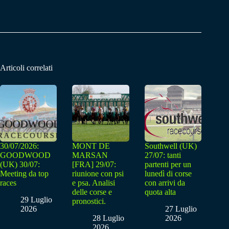
Articoli correlati
30/07/2026:
MONT DE
Southwell (UK)
GOODWOOD
MARSAN
27/07: tanti
(UK) 30/07:
[FRA] 29/07:
partenti per un
Meeting da top
riunione con psi
lunedì di corse
races
e psa. Analisi
con arrivi da
delle corse e
quota alta
29 Luglio
pronostici.
2026
27 Luglio
28 Luglio
2026
2026