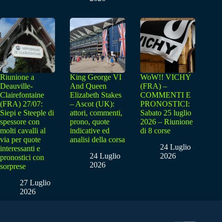
Riunione a
King George VI
WoW!! VICHY
Deauville-
And Queen
(FRA) –
Clairefontaine
Elizabeth Stakes
COMMENTI E
(FRA) 27/07:
– Ascot (UK):
PRONOSTICI:
Siepi e Steeple di
attori, commenti,
Sabato 25 luglio
spessore con
prono, quote
2026 – Riunione
molti cavalli al
indicative ed
di 8 corse
via per quote
analisi della corsa
24 Luglio
interessanti e
24 Luglio
2026
pronostici con
2026
sorprese
27 Luglio
2026