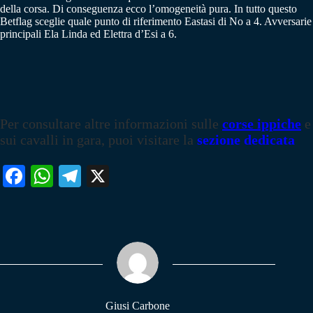
della corsa. Di conseguenza ecco l’omogeneità pura. In tutto questo
Betflag sceglie quale punto di riferimento Eastasi di No a 4. Avversarie
principali Ela Linda ed Elettra d’Esi a 6.
Per consultare altre informazioni sulle
corse ippiche
e
sui cavalli in gara, puoi visitare la
sezione dedicata
Fa
W
Te
X
ce
ha
le
bo
ts
gr
ok
A
a
pp
m
Giusi Carbone