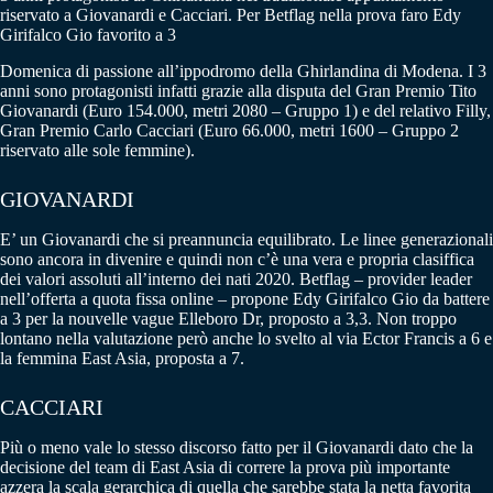
riservato a Giovanardi e Cacciari. Per Betflag nella prova faro Edy
Girifalco Gio favorito a 3
Domenica di passione all’ippodromo della Ghirlandina di Modena. I 3
anni sono protagonisti infatti grazie alla disputa del Gran Premio Tito
Giovanardi (Euro 154.000, metri 2080 – Gruppo 1) e del relativo Filly,
Gran Premio Carlo Cacciari (Euro 66.000, metri 1600 – Gruppo 2
riservato alle sole femmine).
GIOVANARDI
E’ un Giovanardi che si preannuncia equilibrato. Le linee generazionali
sono ancora in divenire e quindi non c’è una vera e propria clasiffica
dei valori assoluti all’interno dei nati 2020. Betflag – provider leader
nell’offerta a quota fissa online – propone Edy Girifalco Gio da battere
a 3 per la nouvelle vague Elleboro Dr, proposto a 3,3. Non troppo
lontano nella valutazione però anche lo svelto al via Ector Francis a 6 e
la femmina East Asia, proposta a 7.
CACCIARI
Più o meno vale lo stesso discorso fatto per il Giovanardi dato che la
decisione del team di East Asia di correre la prova più importante
azzera la scala gerarchica di quella che sarebbe stata la netta favorita