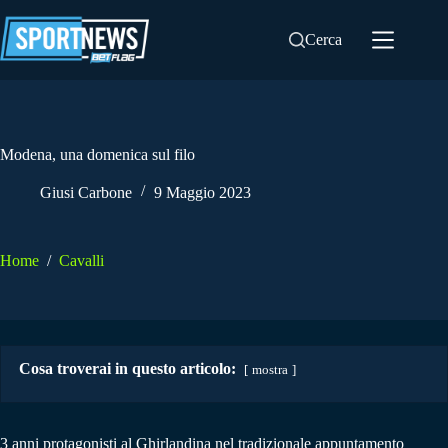
Salta
al
Cerca
contenuto
Modena, una domenica sul filo
Giusi Carbone
9 Maggio 2023
Home
/
Cavalli
Cosa troverai in questo articolo:
mostra
3 anni protagonisti al Ghirlandina nel tradizionale appuntamento