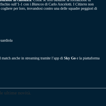
fischio sull’1-1 con i
Blancos
di Carlo Ancelotti. I
Citizens
non
cogliere per loro, trovandosi contro una delle squadre peggiori di
Guardiola
 il match anche in streaming tramite l’app di
Sky Go
e la piattaforma
le ultime novità.