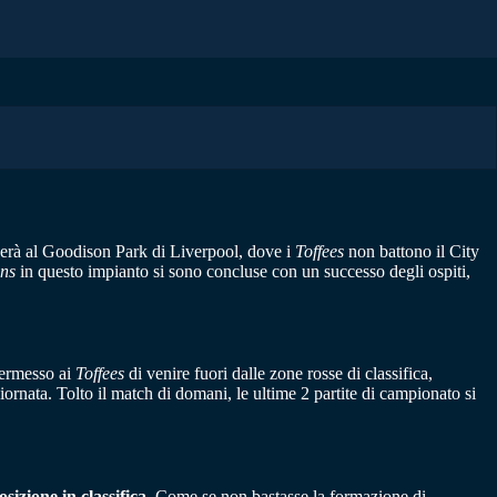
cherà al Goodison Park di Liverpool, dove i
Toffees
non battono il City
ens
in questo impianto si sono concluse con un successo degli ospiti,
permesso ai
Toffees
di venire fuori dalle zone rosse di classifica,
giornata. Tolto il match di domani, le ultime 2 partite di campionato si
osizione in classifica
. Come se non bastasse la formazione di