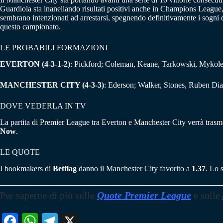
Guardiola sta inanellando risultati positivi anche in Champions League, 
sembrano intenzionati ad arrestarsi, spegnendo definitivamente i sogni d
questo campionato.
LE PROBABILI FORMAZIONI
EVERTON (4-3-1-2)
: Pickford; Coleman, Keane, Tarkowski, Myko
MANCHESTER CITY
(4-3-3)
: Ederson; Walker, Stones, Ruben D
DOVE VEDERLA IN TV
La partita di Premier League tra Everton e Manchester City verrà trasmes
Now
.
LE QUOTE
I bookmakers di
Betflag
danno il Manchester City favorito a
1.37
. Lo 
Per saperne di più sulle
Quote Premier League
e sulle
Fa
W
Te
X