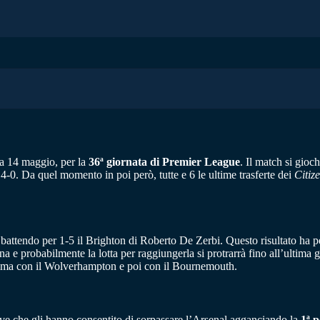
ca 14 maggio, per la
36ª giornata di Premier League
. Il match si gio
-0. Da quel momento in poi però, tutte e 6 le ultime trasferte dei
Citiz
e battendo per 1-5 il Brighton di Roberto De Zerbi. Questo risultato ha 
na e probabilmente la lotta per raggiungerla si protrarrà fino all’ultima 
prima con il Wolverhampton e poi con il Bournemouth.
tive che gli hanno consentito di sorpassare l’Arsenal agganciando la
1ª p