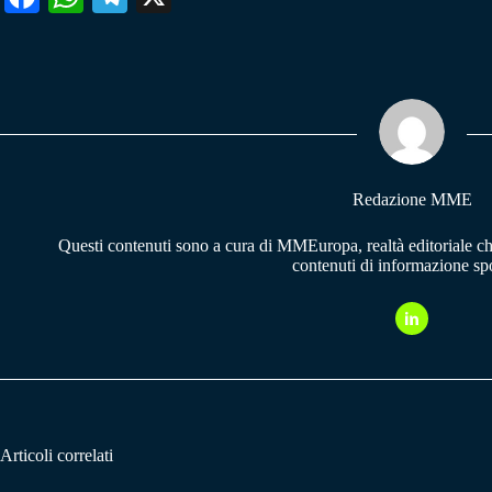
ce
ha
le
bo
ts
gr
ok
A
a
pp
m
Redazione MME
Questi contenuti sono a cura di MMEuropa, realtà editoriale c
contenuti di informazione spo
Articoli correlati