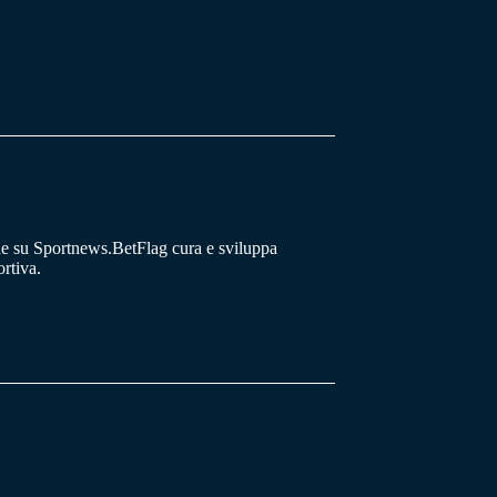
he su Sportnews.BetFlag cura e sviluppa
rtiva.