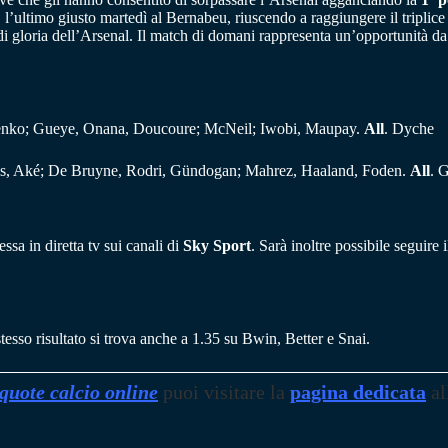
l’ultimo giusto martedì al Bernabeu, riuscendo a raggiungere il triplice 
i gloria dell’Arsenal. Il match di domani rappresenta un’opportunità da 
lenko; Gueye, Onana, Doucoure; McNeil; Iwobi, Maupay.
All
. Dyche
ias, Aké; De Bruyne, Rodri, Gündogan; Mahrez, Haaland, Foden.
All
. 
sa in diretta tv sui canali di
Sky Sport
. Sarà inoltre possibile seguire
stesso risultato si trova anche a 1.35 su Bwin, Better e Snai.
quote calcio online
puoi visitare la
pagina dedicata
al