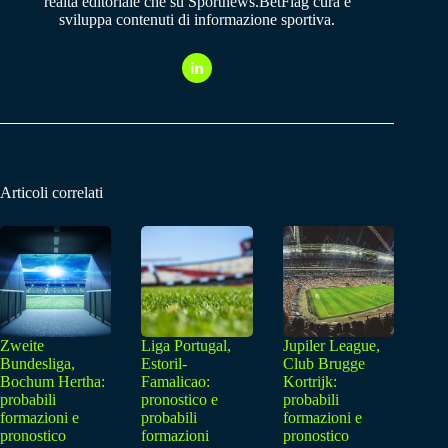
realtà editoriale che su Sportnews.BetFlag cura e
sviluppa contenuti di informazione sportiva.
Articoli correlati
Zweite
Liga Portugal,
Jupiler League,
Bundesliga,
Estoril-
Club Brugge
Bochum Hertha:
Famalicao:
Kortrijk:
probabili
pronostico e
probabili
formazioni e
probabili
formazioni e
pronostico
formazioni
pronostico