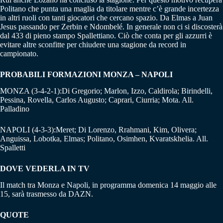
Politano che punta una maglia da titolare mentre c’è grande incertezza
in altri ruoli con tanti giocatori che cercano spazio. Da Elmas a Juan
Jesus passando per Zerbin e Ndombelé. In generale non ci si discosterà
dal 433 di pieno stampo Spallettiano. Ciò che conta per gli azzurri è
evitare altre sconfitte per chiudere una stagione da record in
campionato.
PROBABILI FORMAZIONI MONZA – NAPOLI
MONZA (3-4-2-1):Di Gregorio; Marlon, Izzo, Caldirola; Birindelli,
Pessina, Rovella, Carlos Augusto; Caprari, Ciurria; Mota. All.
Palladino
NAPOLI (4-3-3):Meret; Di Lorenzo, Rrahmani, Kim, Olivera;
Anguissa, Lobotka, Elmas; Politano, Osimhen, Kvaratskhelia. All.
Spalletti
DOVE VEDERLA IN TV
Il match tra Monza e Napoli, in programma domenica 14 maggio alle
15, sarà trasmesso da DAZN.
QUOTE