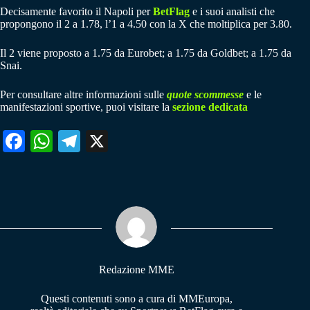
Decisamente favorito il Napoli per
BetFlag
e i suoi analisti che
propongono il 2 a 1.78, l’1 a 4.50 con la X che moltiplica per 3.80.
Il 2 viene proposto a 1.75 da Eurobet; a 1.75 da Goldbet; a 1.75 da
Snai.
Per consultare altre informazioni sulle
quote scommesse
e le
manifestazioni sportive, puoi visitare la
sezione dedicata
Fa
W
Te
X
ce
ha
le
bo
ts
gr
ok
A
a
pp
m
Redazione MME
Questi contenuti sono a cura di MMEuropa,