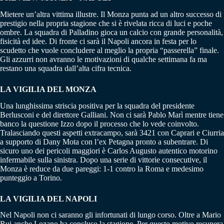
Mietere un’altra vittima illustre. Il Monza punta ad un altro successo di
prestigio nella propria stagione che si è rivelata ricca di luci e poche
ombre. La squadra di Palladino gioca un calcio con grande personalità,
fisicità ed idee. Di fronte ci sarà il Napoli ancora in festa per lo
scudetto che vuole concludere al meglio la propria “passerella” finale.
Gli azzurri non avranno le motivazioni di qualche settimana fa ma
restano una squadra dall’alta cifra tecnica.
LA VIGILIA DEL MONZA
Una lunghissima striscia positiva per la squadra del presidente
Berlusconi e del direttore Galliani. Non ci sarà Pablo Marì mentre tiene
banco la questione Izzo dopo il processo che lo vede coinvolto.
Tralasciando questi aspetti extracampo, sarà 3421 con Caprari e Ciurria
a supporto di Dany Mota con l’ex Petagna pronto a subentrare. Di
sicuro uno dei pericoli maggiori è Carlos Augusto autentico motorino
infermabile sulla sinistra. Dopo una serie di vittorie consecutive, il
Monza è reduce da due pareggi: 1-1 contro la Roma e medesimo
punteggio a Torino.
LA VIGILIA DEL NAPOLI
Nel Napoli non ci saranno gli infortunati di lungo corso. Oltre a Mario
Rui anche Lozano ha concluso la stagione. Per questo motivo recupera