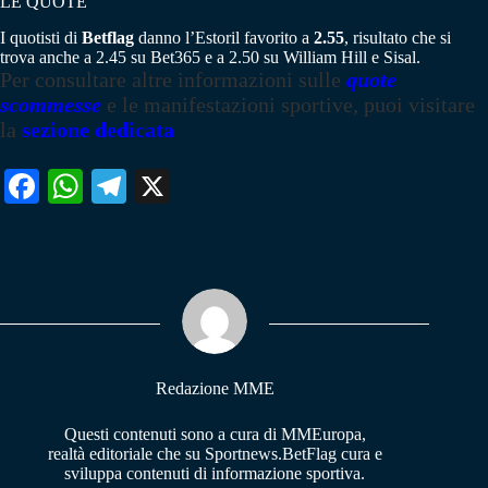
LE QUOTE
I quotisti di
Betflag
danno l’Estoril favorito a
2.55
, risultato che si
trova anche a 2.45 su Bet365 e a 2.50 su William Hill e Sisal.
Per consultare altre informazioni sulle
quote
scommesse
e le manifestazioni sportive, puoi visitare
la
sezione dedicata
Fa
W
Te
X
ce
ha
le
bo
ts
gr
ok
A
a
pp
m
Redazione MME
Questi contenuti sono a cura di MMEuropa,
realtà editoriale che su Sportnews.BetFlag cura e
sviluppa contenuti di informazione sportiva.