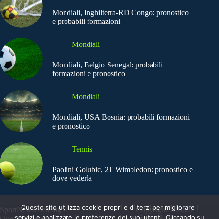
Mondiali, Inghilterra-RD Congo: pronostico
e probabili formazioni
Mondiali
Mondiali, Belgio-Senegal: probabili
formazioni e pronostico
Mondiali
Mondiali, USA Bosnia: probabili formazioni
e pronostico
Tennis
Paolini Golubic, 2T Wimbledon: pronostico e
dove vederla
Questo sito utilizza cookie propri e di terzi per migliorare i
SportNews.BetFlag -
Copyright © 2025
servizi e analizzare le preferenze dei suoi utenti. Cliccando su
Questo sito non
SportNews BetFlag