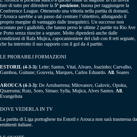
fare di tutto per difendere la
5ª posizione
, buona per raggiungere la
Conference League. Ottenendo una vittoria nella partita di domani,
l’Arouca sarebbe a un passo dal centrare l’obiettivo, allungando il
proprio margine di vantaggio dalle inseguitrici. Un successo non
scontato per i gialloblù, che hanno perso le ultime 2 partite tra Rio Ave
e Porto senza riuscire a segnare. Molto dipenderà anche dalle
condizioni di Rafa Mujica, capocannoniere del club con 8 reti segnate,
che ha interrotto il suo rapporto con il gol da 4 partite.
LE PROBABILI FORMAZIONI
ESTORIL (4-3-3)
: Leite; Santos, Vital, Alvaro, Joazinho; Carvalho,
Gamboa, Guitane; Gouveia, Marques, Carlos Eduardo.
All
. Soares
AROUCA (4-3-3)
: De Arrubarrena; Milovanov, Galovic, Opoku,
Quaresma; Ruiz, Soro, Simao; Sylla, Mujica, Alves Santos.
All
.
Evangelista
DOVE VEDERLA IN TV
La partita di Liga portoghese tra Estoril e Arouca non sarà trasmessa da
emittenti italiane.