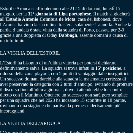
Estoril e Arouca si affronteranno alle 21:15 di domani, lunedì 15
maggio, per la
32ª giornata di Liga portoghese
. Il match si giocherà
all’
Estadio Antonio Coimbra de Mota
, casa dei lisbonesi, dove
l’Arouca ha vinto la sua ultima trasferta solamente 1 anno fa. Anche la
partita d’andata è stata vinta dalla squadra di Porto, passata per 2-0
grazie a una doppietta di Oday
Dabbagh
, assente domani a causa di
un infortunio.
LA VIGILIA DELL’ESTORIL
L’Estoril ha bisogno di un’ultima vittoria per potersi dichiarare
definitivamente salva. La squadra si trova infatti in
15ª posizione
, a
ridosso della zona playout, con 5 punti di vantaggio dalle inseguitrici.
Un successo domani darebbe alla squadra la matematica certezza di
aver preservato la categoria con 2 turni d’anticipo, evitando di protrarre
il discorso fino all’ultima giornata, dove li attenderebbe lo scontro
diretto con il Maritimo. Ottenere un successo non sarà però semplice
per una squadra che nel 2023 ha incassato 15 sconfitte in 18 partite,
rovinando una stagione che partiva da premesse decisamente più
incoraggianti.
LA VIGILIA DELL’AROUCA
L’Arouca si presenta stanco a questo finale di stagione in cui dovrà