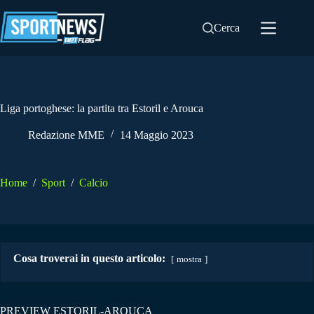
Salta
al
Cerca
contenuto
Liga portoghese: la partita tra Estoril e Arouca
Redazione MME
14 Maggio 2023
Home
/
Sport
/
Calcio
Cosa troverai in questo articolo:
mostra
PREVIEW ESTORIL-AROUCA