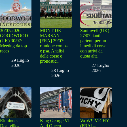
30/07/2026:
MONT DE
Southwell (UK)
GOODWOOD
MARSAN
27/07: tanti
(UK) 30/07:
[FRA] 29/07:
partenti per un
Meeting da top
riunione con psi
lunedì di corse
races
e psa. Analisi
con arrivi da
delle corse e
quota alta
29 Luglio
pronostici.
2026
27 Luglio
28 Luglio
2026
2026
Riunione a
King George VI
WoW!! VICHY
Deauville-
And Queen
(FRA) –