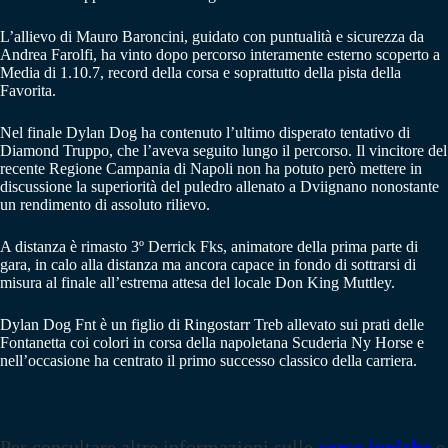
L’allievo di Mauro Baroncini, guidato con puntualità e sicurezza da
Andrea Farolfi, ha vinto dopo percorso interamente esterno scoperto a
Media di 1.10.7, record della corsa e soprattutto della pista della
Favorita.
Nel finale Dylan Dog ha contenuto l’ultimo disperato tentativo di
Diamond Truppo, che l’aveva seguito lungo il percorso. Il vincitore del
recente Regione Campania di Napoli non ha potuto però mettere in
discussione la superiorità del puledro allenato a Dviignano nonostante
un rendimento di assoluto rilievo.
A distanza è rimasto 3º Derrick Fks, animatore della prima parte di
gara, in calo alla distanza ma ancora capace in fondo di sottrarsi di
misura al finale all’estrema attesa del locale Don King Muttley.
Dylan Dog Fnt è un figlio di Ringostarr Treb allevato sui prati delle
Fontanetta coi colori in corsa della napoletana Scuderia Ny Horse e
nell’occasione ha centrato il primo successo classico della carriera.
Per consultare altre informazioni sulle
corse ippiche
e