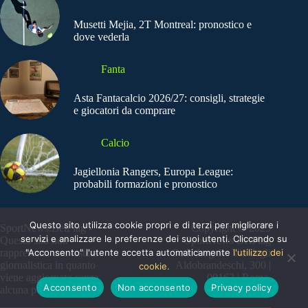
Musetti Mejia, 2T Montreal: pronostico e
dove vederla
Fanta
Asta Fantacalcio 2026/27: consigli, strategie
e giocatori da comprare
Calcio
Jagiellonia Rangers, Europa League:
probabili formazioni e pronostico
Questo sito utilizza cookie propri e di terzi per migliorare i
SportNews.BetFlag -
Copyright © 2025
servizi e analizzare le preferenze dei suoi utenti. Cliccando su
Questo sito non
SportNews BetFlag
"Acconsento" l'utente accetta automaticamente
l'utilizzo dei
rappresenta una testata
Sede Legale: Via degli
giornalistica in quanto
Aldobrandeschi, 300 |
cookie.
viene aggiornato senza
00163 | Roma
Acconsento
Non acconsento
Privacy policy
alcuna periodicità