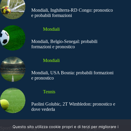
Mondiali, Inghilterra-RD Congo: pronostico
e probabili formazioni
Mondiali
Mondiali, Belgio-Senegal: probabili
formazioni e pronostico
Mondiali
Mondiali, USA Bosnia: probabili formazioni
e pronostico
Tennis
Paolini Golubic, 2T Wimbledon: pronostico e
dove vederla
Questo sito utilizza cookie propri e di terzi per migliorare i
SportNews.BetFlag -
Copyright © 2025