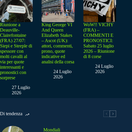
Riunione a
King George VI
WoW!! VICHY
Deauville-
And Queen
(FRA) –
Clairefontaine
Elizabeth Stakes
COMMENTI E
(FRA) 27/07:
– Ascot (UK):
PRONOSTICI:
Siepi e Steeple di
attori, commenti,
Sabato 25 luglio
spessore con
prono, quote
2026 – Riunione
molti cavalli al
indicative ed
di 8 corse
via per quote
analisi della corsa
24 Luglio
interessanti e
24 Luglio
2026
pronostici con
2026
sorprese
27 Luglio
2026
Di tendenza
Mondiali