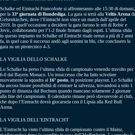
Schalke ed Eintracht Francoforte si affronteranno alle 15:30 di domani,
per la
33ª giornata di Bundesliga
. La gara si terrà alla
Veltis Arena
di
Gelsenkirchen, dove l’Eintracht non vince un match dall’aprile del
2019. In quell’occasione a decidere la gara furono le reti di Rebic e
Jovic, collaborando per l’1-2 finale firmato dagli ospiti. L’ultima sfida
in questo impianto tra Schalke ed Eintracht risale ormai a più di 2 anni
fa, in quel caso il successo andò agli uomini in blu, che conclusero la
gara su un pirotecnico 4-3.
LA VIGILIA DELLO SCHALKE
Lo Schalke ha perso l’ultima sfida di campionato venendo travolto per
6-0 dal Bayern Monaco. Un insuccesso che ha fatto scivolare
nuovamente la squadra al
16° posto
, in posizione playout. Lo Schalke
ha ancora buone possibilità di centrare la salvezza, trovandosi a solo 1
punto di distanza dal Bochum quando mancano solamente 2 giornate
alla fine del campionato. Il calendario rimane però sfavorevole al club,
che dopo l’Eintracht dovrà giocarsela con il Lipsia alla Red Bull
Arena.
LA VIGILIA DELL’EINTRACHT
L’Eintracht ha vinto l’ultima sfida di campionato contro il Mainz,
risollevandosi dopo la sconfitta in casa dell’Hoffenheim. La squadra è