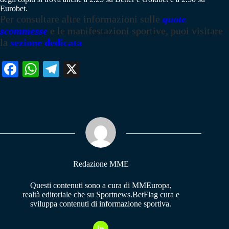
Eurobet.
Per consultare altre informazioni sulle
quote
scommesse
e le manifestazioni sportive, puoi visitare
la
sezione dedicata
Fa
W
Te
X
ce
ha
le
bo
ts
gr
ok
A
a
pp
m
Redazione MME
Questi contenuti sono a cura di MMEuropa,
realtà editoriale che su Sportnews.BetFlag cura e
sviluppa contenuti di informazione sportiva.