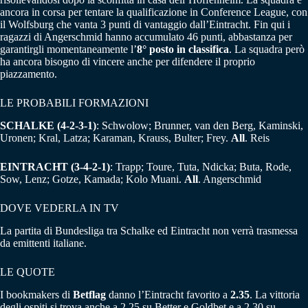
ancora in corsa per tentare la qualificazione in Conference League, con
il Wolfsburg che vanta 3 punti di vantaggio dall’Eintracht. Fin qui i
ragazzi di Angerschmid hanno accumulato 46 punti, abbastanza per
garantirgli momentaneamente l’
8° posto in classifica
. La squadra però
ha ancora bisogno di vincere anche per difendere il proprio
piazzamento.
LE PROBABILI FORMAZIONI
SCHALKE (4-2-3-1)
: Schwolow; Brunner, van den Berg, Kaminski,
Uronen; Kral, Latza; Karaman, Krauss, Bulter; Frey.
All
. Reis
EINTRACHT (3-4-2-1)
: Trapp; Toure, Tuta, Ndicka; Buta, Rode,
Sow, Lenz; Gotze, Kamada; Kolo Muani.
All
. Angerschmid
DOVE VEDERLA IN TV
La partita di Bundesliga tra Schalke ed Eintracht non verrà trasmessa
da emittenti italiane.
LE QUOTE
I bookmakers di
Betflag
danno l’Eintracht favorito a
2.35
. La vittoria
degli ospiti si trova anche a 2.25 su Better e Goldbet e a 2.30 su