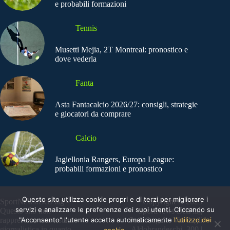
e probabili formazioni
Tennis
Musetti Mejia, 2T Montreal: pronostico e
dove vederla
Fanta
Asta Fantacalcio 2026/27: consigli, strategie
e giocatori da comprare
Calcio
Jagiellonia Rangers, Europa League:
probabili formazioni e pronostico
Questo sito utilizza cookie propri e di terzi per migliorare i
SportNews.BetFlag -
Copyright © 2025
servizi e analizzare le preferenze dei suoi utenti. Cliccando su
Questo sito non
SportNews BetFlag
"Acconsento" l'utente accetta automaticamente
l'utilizzo dei
rappresenta una testata
Sede Legale: Via degli
giornalistica in quanto
Aldobrandeschi, 300 |