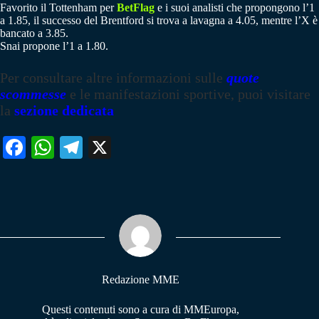
Favorito il Tottenham per
BetFlag
e i suoi analisti che propongono l’1
a 1.85, il successo del Brentford si trova a lavagna a 4.05, mentre l’X è
bancato a 3.85.
Snai propone l’1 a 1.80.
Per consultare altre informazioni sulle
quote
scommesse
e le manifestazioni sportive, puoi visitare
la
sezione dedicata
Fa
W
Te
X
ce
ha
le
bo
ts
gr
ok
A
a
pp
m
Redazione MME
Questi contenuti sono a cura di MMEuropa,