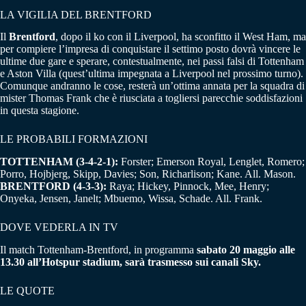
LA VIGILIA DEL BRENTFORD
Il
Brentford
, dopo il ko con il Liverpool, ha sconfitto il West Ham, ma
per compiere l’impresa di conquistare il settimo posto dovrà vincere le
ultime due gare e sperare, contestualmente, nei passi falsi di Tottenham
e Aston Villa (quest’ultima impegnata a Liverpool nel prossimo turno).
Comunque andranno le cose, resterà un’ottima annata per la squadra di
mister Thomas Frank che è riusciata a togliersi parecchie soddisfazioni
in questa stagione.
LE PROBABILI FORMAZIONI
TOTTENHAM (3-4-2-1):
Forster; Emerson Royal, Lenglet, Romero;
Porro, Hojbjerg, Skipp, Davies; Son, Richarlison; Kane. All. Mason.
BRENTFORD (4-3-3):
Raya; Hickey, Pinnock, Mee, Henry;
Onyeka, Jensen, Janelt; Mbuemo, Wissa, Schade. All. Frank.
DOVE VEDERLA IN TV
Il match Tottenham-Brentford, in programma
sabato 20 maggio alle
13.30 all’Hotspur stadium, sarà trasmesso sui canali Sky.
LE QUOTE