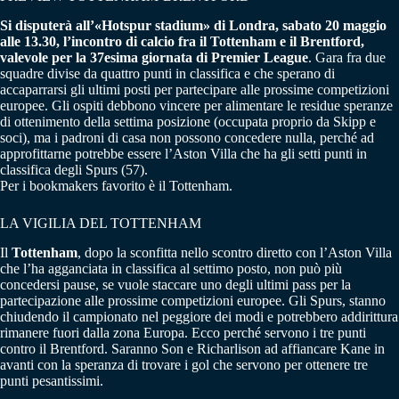
Si disputerà all’«Hotspur stadium» di Londra, sabato 20 maggio
alle 13.30, l’incontro di calcio fra il Tottenham e il Brentford,
valevole per la 37esima giornata di Premier League
. Gara fra due
squadre divise da quattro punti in classifica e che sperano di
accaparrarsi gli ultimi posti per partecipare alle prossime competizioni
europee. Gli ospiti debbono vincere per alimentare le residue speranze
di ottenimento della settima posizione (occupata proprio da Skipp e
soci), ma i padroni di casa non possono concedere nulla, perché ad
approfittarne potrebbe essere l’Aston Villa che ha gli setti punti in
classifica degli Spurs (57).
Per i bookmakers favorito è il Tottenham.
LA VIGILIA DEL TOTTENHAM
Il
Tottenham
, dopo la sconfitta nello scontro diretto con l’Aston Villa
che l’ha agganciata in classifica al settimo posto, non può più
concedersi pause, se vuole staccare uno degli ultimi pass per la
partecipazione alle prossime competizioni europee. Gli Spurs, stanno
chiudendo il campionato nel peggiore dei modi e potrebbero addirittura
rimanere fuori dalla zona Europa. Ecco perché servono i tre punti
contro il Brentford. Saranno Son e Richarlison ad affiancare Kane in
avanti con la speranza di trovare i gol che servono per ottenere tre
punti pesantissimi.