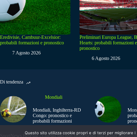
Eredivisie, Cambuur-Excelsior:
Preliminari Europa League, B
probabili formazioni e pronostico
Hearts: probabili formazioni e
pronostico
7 Agosto 2026
6 Agosto 2026
Di tendenza
Mondiali
Mondiali, Inghilterra-RD
Mond
Congo: pronostico e
prob
probabili formazioni
pron
Questo sito utilizza cookie propri e di terzi per migliorar
SportNews.BetFlag - Questo sito non rappresenta una testata giornalist