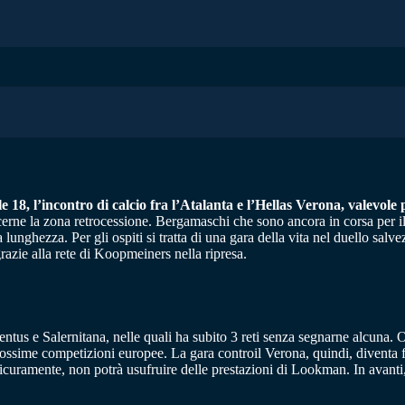
18, l’incontro di calcio fra l’Atalanta e l’Hellas Verona, valevole 
erne la zona retrocessione. Bergamaschi che sono ancora in corsa per il
lunghezza. Per gli ospiti si tratta di una gara della vita nel duello salv
razie alla rete di Koopmeiners nella ripresa.
entus e Salernitana, nelle quali ha subito 3 reti senza segnarne alcuna
ossime competizioni europee. La gara controil Verona, quindi, diventa fon
icuramente, non potrà usufruire delle prestazioni di Lookman. In avanti