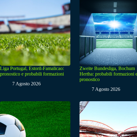
Liga Portugal, Estoril-Famalicao:
Zweite Bundesliga, Bochum
pronostico e probabili formazioni
Hertha: probabili formazioni 
pronostico
7 Agosto 2026
7 Agosto 2026