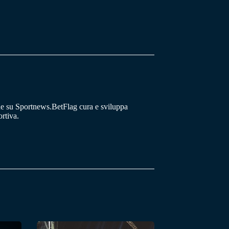
he su Sportnews.BetFlag cura e sviluppa
rtiva.