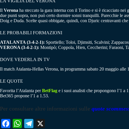
LA VIGILIA DEL VERONA
Il
Verona
ha steccato la gara interna con il Torino e si è ricacciato nei 
due punti sopra, non può certo dormire sonni tranquilli. Parecchie le as
Doig e Duda. Scelte quasi obbigate, quindi, con Djuric centravanti che
LE PROBABILI FORMAZIONI
ATALANTA (3-4-2-1):
Sportiello; Toloi, Djimsiti, Scalvini; Zappaco
VERONA (3-4-2-1):
Montipò; Coppola, Hien, Ceccherini; Faraoni, Ta
DOVE VEDERLA IN TV
Il match Atalanta-Hellas Verona, in programma sabato 20 maggio alle 
LE QUOTE
Favorita l’Atalanta per
BetFlag
e i suoi analisti che propongono l’1 a 1
Bet365 propone l’1 a 1.53.
Per consultare altre informazioni sulle
quote scommes
Fa
W
Te
X