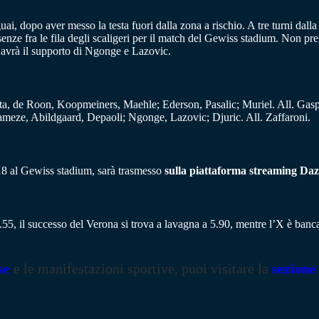
guai, dopo aver messo la testa fuori dalla zona a rischio. A tre turni dalla
senze fra le fila degli scaligeri per il match del Gewiss stadium. Non pr
 avrà il supporto di Ngonge e Lazovic.
sta, de Roon, Koopmeiners, Maehle; Ederson, Pasalic; Muriel. All. Gasp
meze, Abildgaard, Depaoli; Ngonge, Lazovic; Djuric. All. Zaffaroni.
18 al Gewiss stadium, sarà trasmesso
sulla piattaforma streaming Dazn
.55, il successo del Verona si trova a lavagna a 5.90, mentre l’X è banc
se
e le manifestazioni sportive, puoi visitare la
sezione