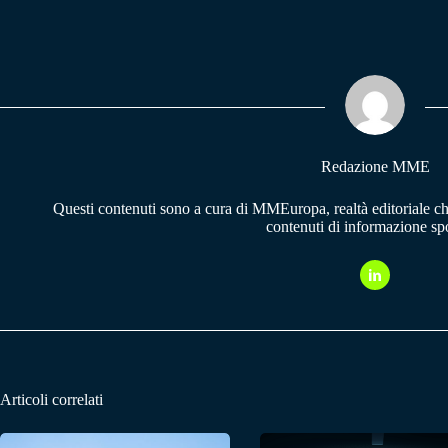
ce
ha
le
bo
ts
gr
ok
A
a
pp
m
Redazione MME
Questi contenuti sono a cura di MMEuropa, realtà editoriale c
contenuti di informazione spo
Articoli correlati