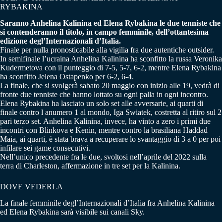
RYBAKINA
Saranno Anhelina Kalinina ed Elena Rybakina le due tenniste che
si contenderanno il titolo, in campo femminile, dell’ottantesima
edizione degl’Internazionali d’Italia.
Finale per nulla pronosticabile alla vigilia fra due autentiche outsider.
In semifinale l’ucraina Anhelina Kalinina ha sconfitto la russa Veronika
Kudermetova con il punteggio di 7-5, 5-7, 6-2, mentre Elena Rybakina
ha sconfitto Jelena Ostapenko per 6-2, 6-4.
La finale, che si svolgerà sabato 20 maggio con inizio alle 19, vedrà di
fronte due tenniste che hanno lottato su ogni palla in ogni incontro.
Elena Rybakina ha lasciato un solo set alle avversarie, ai quarti di
finale contro l anumero 1 al mondo, Iga Swiatek, costretta al ritiro sul 2
pari terzo set. Anhelina Kalinina, invece, ha vinto a zero i primi due
incontri con Blinkova e Kenin, mentre contro la brasiliana Haddad
Maia, ai quarti, è stata brava a recuperare lo svantaggio di 3 a 0 per poi
infilare sei game consecutivi.
Nell’unico precedente fra le due, svoltosi nell’aprile del 2022 sulla
terra di Charleston, affermazione in tre set per la Kalinina.
DOVE VEDERLA
La finale femminile degl’Internazionali d’Italia fra Anhelina Kalinina
ed Elena Rybakina sarà visibile sui canali Sky.