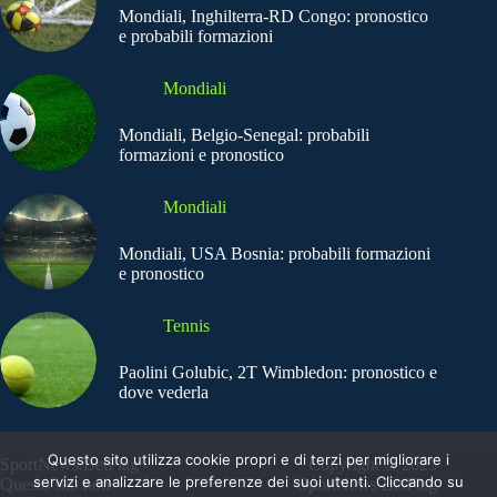
Mondiali, Inghilterra-RD Congo: pronostico
e probabili formazioni
Mondiali
Mondiali, Belgio-Senegal: probabili
formazioni e pronostico
Mondiali
Mondiali, USA Bosnia: probabili formazioni
e pronostico
Tennis
Paolini Golubic, 2T Wimbledon: pronostico e
dove vederla
Questo sito utilizza cookie propri e di terzi per migliorare i
SportNews.BetFlag -
Copyright © 2025
servizi e analizzare le preferenze dei suoi utenti. Cliccando su
Questo sito non
SportNews BetFlag