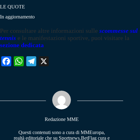
LE QUOTE
In aggiornamento
Per consultare altre informazioni sulle
scommesse sul
tennis
e le manifestazioni sportive, puoi visitare la
sezione dedicata
Fa
W
Te
X
ce
ha
le
bo
ts
gr
ok
A
a
pp
m
Redazione MME
Questi contenuti sono a cura di MMEuropa,
realtà editoriale che su Sportnews.BetFlag cura e