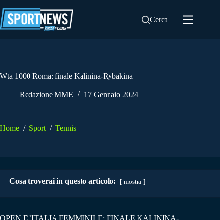
Salta
al
Cerca
contenuto
Wta 1000 Roma: finale Kalinina-Rybakina
Redazione MME
17 Gennaio 2024
Home
/
Sport
/
Tennis
Cosa troverai in questo articolo:
mostra
OPEN D’ITALIA FEMMINILE: FINALE KALININA-