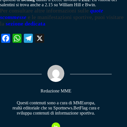
salentini si trova anche a 2.15 su William Hill e Bwin.
Per consultare altre informazioni sulle
quote
scommesse
e le manifestazioni sportive, puoi visitare
la
sezione dedicata
Fa
W
Te
X
ce
ha
le
bo
ts
gr
ok
A
a
pp
m
Redazione MME
Questi contenuti sono a cura di MMEuropa,
realtà editoriale che su Sportnews.BetFlag cura e
sviluppa contenuti di informazione sportiva.