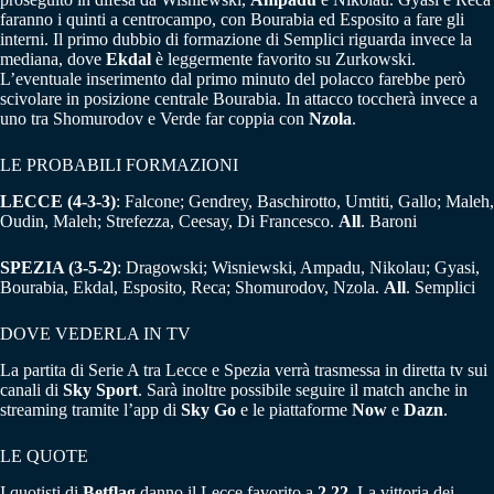
faranno i quinti a centrocampo, con Bourabia ed Esposito a fare gli
interni. Il primo dubbio di formazione di Semplici riguarda invece la
mediana, dove
Ekdal
è leggermente favorito su Zurkowski.
L’eventuale inserimento dal primo minuto del polacco farebbe però
scivolare in posizione centrale Bourabia. In attacco toccherà invece a
uno tra Shomurodov e Verde far coppia con
Nzola
.
LE PROBABILI FORMAZIONI
LECCE (4-3-3)
: Falcone; Gendrey, Baschirotto, Umtiti, Gallo; Maleh,
Oudin, Maleh; Strefezza, Ceesay, Di Francesco.
All
. Baroni
SPEZIA (3-5-2)
: Dragowski; Wisniewski, Ampadu, Nikolau; Gyasi,
Bourabia, Ekdal, Esposito, Reca; Shomurodov, Nzola.
All
. Semplici
DOVE VEDERLA IN TV
La partita di Serie A tra Lecce e Spezia verrà trasmessa in diretta tv sui
canali di
Sky Sport
. Sarà inoltre possibile seguire il match anche in
streaming tramite l’app di
Sky Go
e le piattaforme
Now
e
Dazn
.
LE QUOTE
I quotisti di
Betflag
danno il Lecce favorito a
2.22
. La vittoria dei