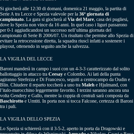
Si giocherà alle 12:30 di domani, domenica 21 maggio, la partita di
Serie A tra Lecce e Spezia valevole per la
36ª giornata di
campionato
. La gara si giocherà al
Via del Mare
, casa dei pugliesi,
dove lo Spezia non vince da 16 anni. In quel caso i liguri passarono
per 0-1 aggiudicandosi un successo nell’ultima giornata del
campionato di Serie B 2006/07. Un risultato che permise allo Spezia di
evitare la retrocessione diretta, la squadra riuscì infatti a sostenere i
playout, ottenendo in seguito anche la salvezza.
LA VIGILIA DEL LECCE
Baroni manderà in campo i suoi con un 4-3-3 caratterizzato dal solito
ballottaggio in attacco tra
Ceesay
e Colombo. Ai lati della punta
agiranno Strefezza e Di Francesco, seguiti a centrocampo da Oudin e
Blin. Chiudere il reparto toccherà a uno tra
Maleh
e Hjulmand, con
l’italo-marocchino leggermente favorito. I terzini saranno ancora una
volta Gendrey e Gallo, mentre la coppia di centrali sarà composta da
Baschirotto
e Umtiti. In porta non si tocca Falcone, certezza di Baroni
tra i pali.
LA VIGILIA DELLO SPEZIA
Lo Spezia si schiererà con il 3-5-2, aperto in porta da Dragowski e
proseguito in difesa da Wisniewski,
Ampadu
e Nikolau. Gyasi e Reca