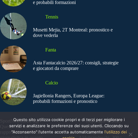
e probabili formazioni
Tennis
Musetti Mejia, 2T Montreal: pronostico e
dove vederla
Fanta
Asta Fantacalcio 2026/27: consigli, strategie
e giocatori da comprare
Calcio
Jagiellonia Rangers, Europa League:
probabili formazioni e pronostico
Questo sito utilizza cookie propri e di terzi per migliorare i
SportNews.BetFlag -
Copyright © 2025
servizi e analizzare le preferenze dei suoi utenti. Cliccando su
Questo sito non
SportNews BetFlag
"Acconsento" l'utente accetta automaticamente
l'utilizzo dei
rappresenta una testata
Sede Legale: Via degli
giornalistica in quanto
Aldobrandeschi, 300 |