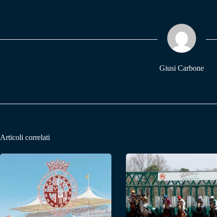
bo
ts
gr
ok
A
a
pp
m
Giusi Carbone
Articoli correlati