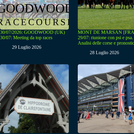
30/07/2026: GOODWOOD (UK)
MONT DE MARSAN [FRA
30/07: Meeting da top races
29/07: riunione con psi e psa.
Analisi delle corse e pronostic
29 Luglio 2026
28 Luglio 2026