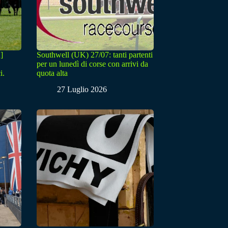
]
Southwell (UK) 27/07: tanti partenti
per un lunedì di corse con arrivi da
i.
quota alta
27 Luglio 2026