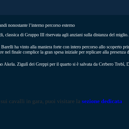
ndi nonostante l’interno percorso esterno
lassica di Gruppo III riservata agli anziani sulla distanza del miglio.
arelli ha vinto alla maniera forte con intero percorso allo scoperto prim
are nel finale complice la gran spesa iniziale per replicare alla presenz
imo Akela. Zigulì dei Greppi per il quarto si è salvata da Cerbero Treb
 sui cavalli in gara, puoi visitare la
sezione dedicata