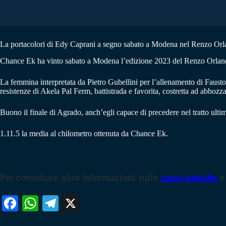
La portacolori di Edy Caprani a segno sabato a Modena nel Renzo Orla
Chance Ek ha vinto sabato a Modena l’edizione 2023 del Renzo Orlandi, c
La femmina interpretata da Pietro Gubellini per l’allenamento di Fausto B
resistenze di Akela Pal Ferm, battistrada e favorita, costretta ad abbozz
Buono il finale di Agrado, anch’egli capace di precedere nel tratto ult
1.11.5 la media al chilometro ottenuta da Chance Ek.
Per consultare altre informazioni sulle
corse ippiche
e
Fa
W
Te
X
ce
ha
le