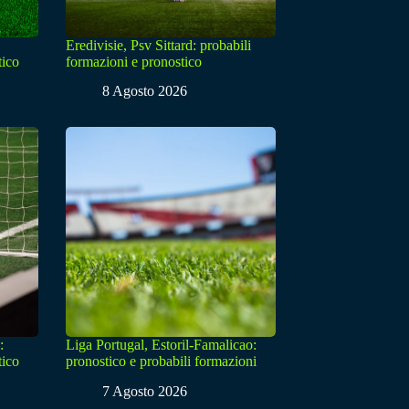
Eredivisie, Psv Sittard: probabili
tico
formazioni e pronostico
8 Agosto 2026
:
Liga Portugal, Estoril-Famalicao:
tico
pronostico e probabili formazioni
7 Agosto 2026