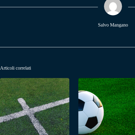
pp
m
Salvo Mangano
Articoli correlati