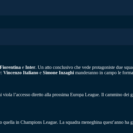
Fiorentina
e
Inter
. Un atto conclusivo che vede protagoniste due squad
r:
Vincenzo Italiano
e
Simone Inzaghi
manderanno in campo le formaz
 viola l’accesso diretto alla prossima Europa League. Il cammino dei gigl
tutto quella in Champions League. La squadra meneghina quest’anno ha g