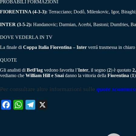
PROBABILI FORMAZIONI
FIORENTINA (4-3-3):
Terracciano; Dodô, Milenkovic, Igor, Biraghi
INTER (3-5-2):
Handanovic; Darmian, Acerbi, Bastoni; Dumfries, Ba
DOVE VEDERLA IN TV
La finale di
Coppa Italia
Fiorentina – Inter
verrá trasmessa in chiaro 
QUOTE
Gli analisti di
BetFlag
vedono favorita l’
Inter
, il segno (
2
) è quotato
2
vediamo che
William Hill e Snai
danno la vittoria della
Fiorentina
(
1
Per consultare altre informazioni sulle
quote scommes
Fa
W
Te
X
ce
ha
le
bo
ts
gr
ok
A
a