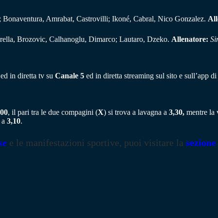
; Bonaventura, Amrabat, Castrovilli; Ikoné, Cabral, Nico Gonzalez.
All
rella, Brozovic, Calhanoglu, Dimarco; Lautaro, Dzeko.
Allenatore:
Si
ed in diretta tv su
Canale 5
ed in diretta streaming sul sito e sull’app d
,00
, il pari tra le due compagini (
X
) si trova a lavagna a
3,30,
mentre la v
) a
3,10
.
se
e le manifestazioni sportive, puoi visitare la
sezione