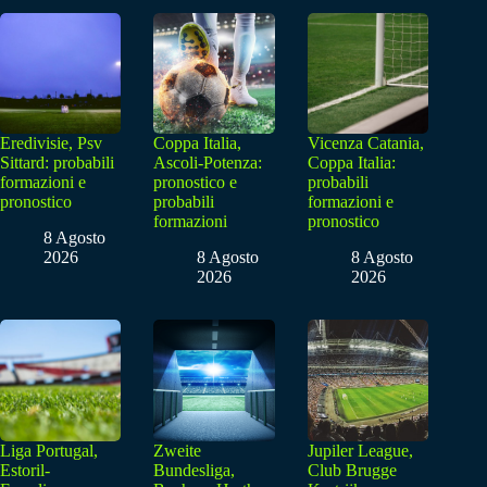
Eredivisie, Psv
Coppa Italia,
Vicenza Catania,
Sittard: probabili
Ascoli-Potenza:
Coppa Italia:
formazioni e
pronostico e
probabili
pronostico
probabili
formazioni e
formazioni
pronostico
8 Agosto
2026
8 Agosto
8 Agosto
2026
2026
Liga Portugal,
Zweite
Jupiler League,
Estoril-
Bundesliga,
Club Brugge