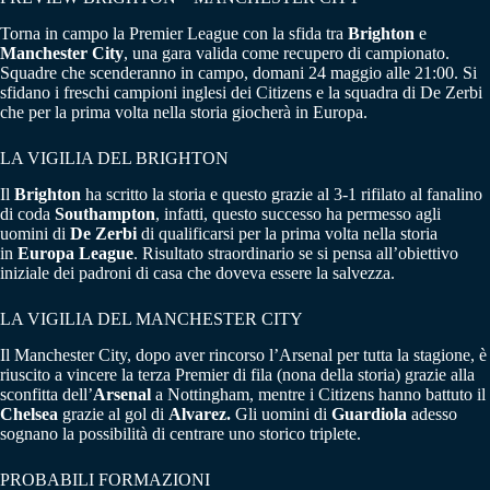
Torna in campo la Premier League con la sfida tra
Brighton
e
Manchester City
, una gara valida come recupero di campionato.
Squadre che scenderanno in campo, domani 24 maggio alle 21:00. Si
sfidano i freschi campioni inglesi dei Citizens e la squadra di De Zerbi
che per la prima volta nella storia giocherà in Europa.
LA VIGILIA DEL BRIGHTON
Il
Brighton
ha scritto la storia e questo grazie al 3-1 rifilato al fanalino
di coda
Southampton
, infatti, questo successo ha permesso agli
uomini di
De Zerbi
di qualificarsi per la prima volta nella storia
in
Europa League
. Risultato straordinario se si pensa all’obiettivo
iniziale dei padroni di casa che doveva essere la salvezza.
LA VIGILIA DEL MANCHESTER CITY
Il Manchester City, dopo aver rincorso l’Arsenal per tutta la stagione, è
riuscito a vincere la terza Premier di fila (nona della storia) grazie alla
sconfitta dell’
Arsenal
a Nottingham, mentre i Citizens hanno battuto il
Chelsea
grazie al gol di
Alvarez.
Gli uomini di
Guardiola
adesso
sognano la possibilità di centrare uno storico triplete.
PROBABILI FORMAZIONI