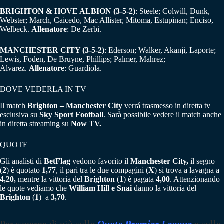
BRIGHTON & HOVE ALBION (3-5-2)
: Steele; Colwill, Dunk,
Webster; March, Caicedo, Mac Allister, Mitoma, Estupinan; Enciso,
Welbeck.
Allenatore
: De Zerbi.
MANCHESTER CITY (3-5-2)
: Ederson; Walker, Akanji, Laporte;
Lewis, Foden, De Bruyne, Phillips; Palmer, Mahrez;
Alvarez.
Allenatore
: Guardiola.
DOVE VEDERLA IN TV
Il match
Brighton – Manchester City
verrá trasmesso in diretta tv
esclusiva su
Sky Sport Football
. Sarà possibile vedere il match anche
in diretta streaming su
Now TV.
QUOTE
Gli analisti di
BetFlag
vedono favorito il
Manchester City,
il segno
(
2
) è quotato
1,77
, il pari tra le due compagini (
X
) si trova a lavagna a
4,20,
mentre la vittoria del
Brighton
(
1
) è pagata
4,00
. Attenzionando
le quote vediamo che
William Hill e Snai
danno la vittoria del
Brighton
(
1
) a
3,70
.