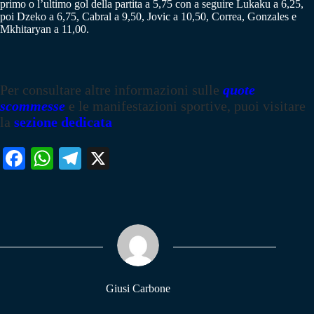
primo o l’ultimo gol della partita a 5,75 con a seguire Lukaku a 6,25,
poi Dzeko a 6,75, Cabral a 9,50, Jovic a 10,50, Correa, Gonzales e
Mkhitaryan a 11,00.
Per consultare altre informazioni sulle
quote
scommesse
e le manifestazioni sportive, puoi visitare
la
sezione dedicata
Fa
W
Te
X
ce
ha
le
bo
ts
gr
ok
A
a
pp
m
Giusi Carbone