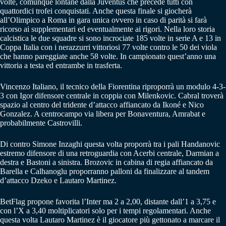
volte, comunque lontane dalla Juventus che precede tutti con
quattordici trofei conquistati. Anche questa finale si giocherà
all’Olimpico a Roma in gara unica ovvero in caso di parità si farà
ricorso ai supplementari ed eventualmente ai rigori. Nella loro storia
calcistica le due squadre si sono incrociate 185 volte in serie A e 13 in
Coppa Italia con i nerazzurri vittoriosi 77 volte contro le 50 dei viola
che hanno pareggiate anche 58 volte. In campionato quest’anno una
vittoria a testa ed entrambe in trasferta.
Vincenzo Italiano, il tecnico della Fiorentina riproporrà un modulo 4-3-
3 con Igor difensore centrale in coppia con Milenkovic. Cabral troverà
spazio al centro del tridente d’attacco affiancato da Ikoné e Nico
Gonzalez. A centrocampo via libera per Bonaventura, Amrabat e
probabilmente Castrovilli.
Di contro Simone Inzaghi questa volta proporrà tra i pali Handanovic
estremo difensore di una retroguardia con Acerbi centrale, Darmian a
destra e Bastoni a sinistra. Brozovic in cabina di regia affiancato da
Barella e Calhanoglu proporranno palloni da finalizzare al tandem
d’attacco Dzeko e Lautaro Martinez.
BetFlag propone favorita l’Inter ma 2 a 2,00, distante dall’1 a 3,75 e
con l’X a 3,40 moltiplicatori solo per i tempi regolamentari. Anche
questa volta Lautaro Martinez è il giocatore più gettonato a marcare il