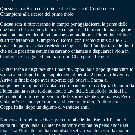
Questa sera a Roma di fronte le due finaliste di Conference e
Champions alla ricerca del primo titolo
Questa sera si ritroveranno in campo per aggiudicarsi la prima delle
due finali che saranno chiamate a disputare al termine di una stagione
esaltante ma per alcuni tratti anche contraddittoria. Fiorentina ed Inter
si affronteranno all’Olimpico di Roma, con fischio d’inizio alle 21,
dove è in palio la settantaseiesima Coppa Italia. L’antipasto delle finali
che nelle prossime settimane saranno chiamate a disputare: i viola in
Conference League ed i nerazzurri in Champions League.
L’Inter torna a disputare una finale di Coppa Italia dopo quella vinta lo
scorso anno dopo i tempi supplementari per 4 a 2 contro la Juventus.
Arriva in finale dopo aver superato agli ottavi il Parma ai
supplementari, quindi l’Atalanta ed i bianconeri di Allegri. Di contro la
Fiorentina ha avuto ragione negli ottavi della Sampdoria, quindi ha
eliminato il Torino ed in semifinale la sorprendente Cremonese. Per i
viola un’occasione per tornare a vincere un trofeo, l’ultimo era la
Coppa Italia, dopo un digiuno di ventidue anni.
Numerosi i trofei in bacheca per entrambe le finaliste in 101 anni di
storia di Coppa Italia. L’Inter ne ha vinte otto ma ha perso anche sei
finali. La Fiorentina ne ha conquistate sei, arrivando seconda quattro