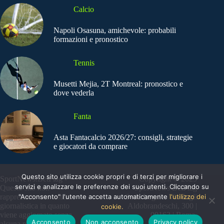
Calcio
Napoli Osasuna, amichevole: probabili
formazioni e pronostico
Tennis
Musetti Mejia, 2T Montreal: pronostico e
dove vederla
Fanta
Asta Fantacalcio 2026/27: consigli, strategie
e giocatori da comprare
Questo sito utilizza cookie propri e di terzi per migliorare i
SportNews.BetFlag -
Copyright © 2025
servizi e analizzare le preferenze dei suoi utenti. Cliccando su
Questo sito non
SportNews BetFlag
rappresenta una testata
"Acconsento" l'utente accetta automaticamente
Sede Legale: Via degli
l'utilizzo dei
giornalistica in quanto
Aldobrandeschi, 300 |
cookie.
viene aggiornato senza
00163 | Roma
Acconsento
Non acconsento
Privacy policy
alcuna periodicità