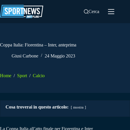
Salta
al
Cerca
contenuto
Coppa Italia: Fiorentina – Inter, anteprima
Giusi Carbone
24 Maggio 2023
Home
/
Sport
/
Calcio
Cosa troverai in questo articolo:
mostra
La Coppa Italia all’atto finale per Fiorentina e Inter