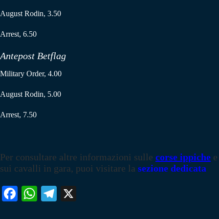
August Rodin, 3.50
Arrest, 6.50
Antepost Betflag
Military Order, 4.00
August Rodin, 5.00
Arrest, 7.50
Per consultare altre informazioni sulle
corse ippiche
e
sui cavalli in gara, puoi visitare la
sezione dedicata
Fa
W
Te
X
ce
ha
le