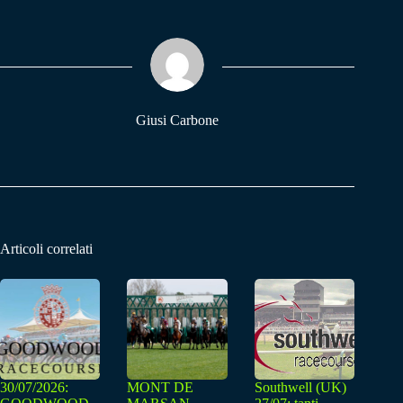
bo
ts
gr
ok
A
a
pp
m
Giusi Carbone
Articoli correlati
30/07/2026:
MONT DE
Southwell (UK)