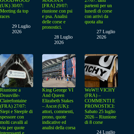
GOODWOOD
MARSAN
27/07: tanti
(UK) 30/07:
[FRA] 29/07:
partenti per un
Meeting da top
riunione con psi
lunedì di corse
races
e psa. Analisi
con arrivi da
delle corse e
quota alta
29 Luglio
pronostici.
2026
27 Luglio
28 Luglio
2026
2026
Riunione a
King George VI
WoW!! VICHY
Deauville-
And Queen
(FRA) –
Clairefontaine
Elizabeth Stakes
COMMENTI E
(FRA) 27/07:
– Ascot (UK):
PRONOSTICI:
Siepi e Steeple di
attori, commenti,
Sabato 25 luglio
spessore con
prono, quote
2026 – Riunione
molti cavalli al
indicative ed
di 8 corse
via per quote
analisi della corsa
24 Luglio
interessanti e