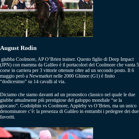
August Rodin
giubba Coolmore, AP O’Brien trainer.
Questo figlio di Deep Impact
(JPN) con mamma da Galileo è il portacolori del Coolmore che vanta 5
corse in carriera per 3 vittorie ottenute oltre ad un secondo posto. Il 6
maggio però a Newmarket nelle 2000 Ghinee (G1) è finito
“dodicesimo” su 14 cavalli al via.
Diciamo che siamo davanti ad un pronostico classico nel quale le due
giubbe attualmente più prestigiose del galoppo mondiale “se la
giocano”. Godolphin vs Coolmore, Appleby vs O’Brien, ma un unico
denominatore c’è: la presenza di Galileo in entrambi i pedegree dei due
favoriti.