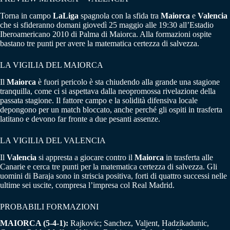
Torna in campo
LaLiga
spagnola con la sfida tra
Maiorca
e
Valencia
che si sfideranno domani giovedì 25 maggio alle 19:30 all’Estadio
Iberoamericano 2010 di Palma di Maiorca. Alla formazioni ospite
bastano tre punti per avere la matematica certezza di salvezza.
LA VIGILIA DEL MAIORCA
Il
Maiorca
è fuori pericolo è sta chiudendo alla grande una stagione
tranquilla, come ci si aspettava dalla neopromossa rivelazione della
passata stagione. Il fattore campo e la solidità difensiva locale
depongono per un match bloccato, anche perché gli ospiti in trasferta
latitano e devono far fronte a due pesanti assenze.
LA VIGILIA DEL VALENCIA
Il
Valencia
si appresta a giocare contro il
Maiorca
in trasferta alle
Canarie e cerca tre punti per la matematica certezza di salvezza. Gli
uomini di Baraja sono in striscia positiva, forti di quattro successi nelle
ultime sei uscite, compresa l’impresa col Real Madrid.
PROBABILI FORMAZIONI
MAIORCA (5-4-1):
Rajkovic; Sanchez, Valjent, Hadzikadunic,