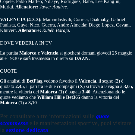
Copete, Pablo Maffeo; Ndiaye, Rodriguez, Baba, Lee Kang-in;
Muriqi.
Allenatore:
Javier Aguirre.
VALENCIA (4-3-3):
Mamardashvili; Correia, Diakhaby, Gabriel
Paulista, Gaya; Nico, Guerra, Andre Almeida; Diego Lopez, Cavani,
Kluivert.
Allenatore:
Rubén Baraja.
DOVE VEDERLA IN TV
La partita
Maiorca e Valencia
si giocherà domani giovedì 25 maggio
alle 19:30 e sarà trasmessa in diretta su
DAZN.
QUOTE
Gli analisti di
BetFlag
vedono favorito il
Valencia
, il segno (
2
) è
quotato
2,45
, il pari tra le due compagini (
X
) si trova a lavagna a
3,05,
mentre la vittoria del
Maiorca
(
1
) è pagata
3,40
. Attenzionando le
quote vediamo che
William Hill e Bet365
danno la vittoria del
Maiorca
(
1
) a
3,10
.
Per consultare altre informazioni sulle
quote
scommesse
e le manifestazioni sportive, puoi visitare
la
sezione dedicata