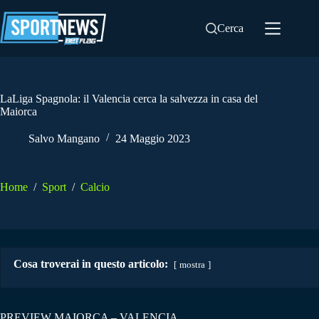
Salta
al
Cerca
contenuto
LaLiga Spagnola: il Valencia cerca la salvezza in casa del
Maiorca
Salvo Mangano
24 Maggio 2023
Home
/
Sport
/
Calcio
Cosa troverai in questo articolo:
mostra
PREVIEW MAIORCA – VALENCIA