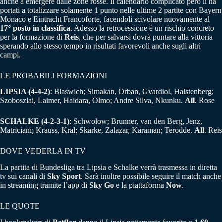
anche a emergere dalle zone rosse. Il calendario complicato però li ha
portati a totalizzare solamente 1 punto nelle ultime 2 partite con Bayern
Monaco e Eintracht Francoforte, facendoli scivolare nuovamente al
17° posto in classifica
. Adesso la retrocessione è un rischio concreto
per la formazione di
Reis
, che per salvarsi dovrà puntare alla vittoria
sperando allo stesso tempo in risultati favorevoli anche sugli altri
campi.
LE PROBABILI FORMAZIONI
LIPSIA (4-4-2)
: Blaswich; Simakan, Orban, Gvardiol, Halstenberg;
Szoboszlai, Laimer, Haidara, Olmo; Andre Silva, Nkunku.
All
. Rose
SCHALKE (4-2-3-1)
: Schwolow; Brunner, van den Berg, Jenz,
Matriciani; Krauss, Kral; Skarke, Zalazar, Karaman; Terodde.
All
. Reis
DOVE VEDERLA IN TV
La partita di Bundesliga tra Lipsia e Schalke verrà trasmessa in diretta
tv sui canali di
Sky Sport
. Sarà inoltre possibile seguire il match anche
in streaming tramite l’app di
Sky Go
e la piattaforma
Now
.
LE QUOTE