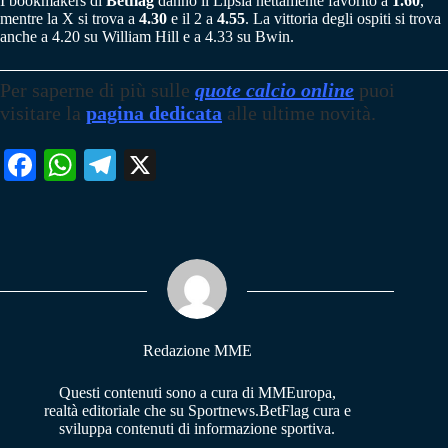
I bookmakers di
Betflag
danno il Lipsia nettamente favorito a
1.60
,
mentre la X si trova a
4.30
e il 2 a
4.55
. La vittoria degli ospiti si trova
anche a 4.20 su William Hill e a 4.33 su Bwin.
Per saperne di più sulle
quote calcio online
puoi
visitare la
pagina dedicata
alle ultime novità.
Fa
W
Te
X
ce
ha
le
bo
ts
gr
ok
A
a
pp
m
Redazione MME
Questi contenuti sono a cura di MMEuropa,
realtà editoriale che su Sportnews.BetFlag cura e
sviluppa contenuti di informazione sportiva.