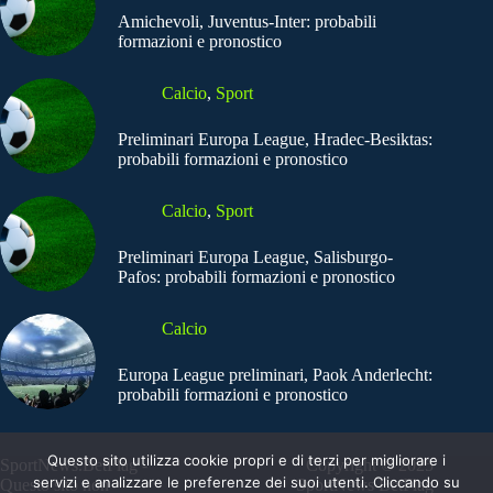
Amichevoli, Juventus-Inter: probabili
formazioni e pronostico
Calcio
,
Sport
Preliminari Europa League, Hradec-Besiktas:
probabili formazioni e pronostico
Calcio
,
Sport
Preliminari Europa League, Salisburgo-
Pafos: probabili formazioni e pronostico
Calcio
Europa League preliminari, Paok Anderlecht:
probabili formazioni e pronostico
Questo sito utilizza cookie propri e di terzi per migliorare i
SportNews.BetFlag -
Copyright © 2025
servizi e analizzare le preferenze dei suoi utenti. Cliccando su
Questo sito non
SportNews BetFlag