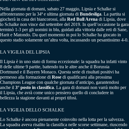
Nella giornata di domani, sabato 27 maggio, Lipsia e Schalke si
affronteranno per la 34ª e ultima giornata di
Bundesliga
. La partita si
giocherà in casa dei biancorossi, alla
Red Bull Arena
di Lipsia, dove
lo Schalke non vince dal settembre del 2019. In quell’occasione la gara
terminò 1-3 per gli uomini in blu, guidati alla vittoria dalle reti di Sane,
Harit e Matondo. Da quel momento in poi lo Schalke ha giocato in
questo stadio solamente un’altra volta, incassando un pesantissimo 4-0.
LA VIGILIA DEL LIPSIA
Il Lipsia è in uno stato di forma eccezionale: la squadra ha infatti vinto
8 delle ultime 9 partite, battendo tra le altre anche il Borussia
Dortmund e il Bayern Monaco. Questa serie di risultati positivi ha
permesso alla formazione di
Rose
di qualificarsi alla prossima
Champions League con qualche giornata d’anticipo, garantendosi
anche il
3° posto in classifica
. La gara di domani non varrà molto per
il Lipsia, che avrà come unico pensiero quello di concludere in
bellezza la stagione davanti ai propri tifosi.
LA VIGILIA DELLO SCHALKE
Lo Schalke è ancora pienamente coinvolto nella lotta per la salvezza.
La squadra aveva risalito la classifica nelle scorse settimane, riuscendo