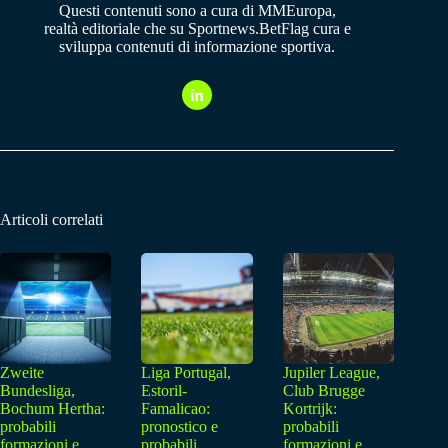
Questi contenuti sono a cura di MMEuropa,
realtà editoriale che su Sportnews.BetFlag cura e
sviluppa contenuti di informazione sportiva.
Articoli correlati
Zweite
Liga Portugal,
Jupiler League,
Bundesliga,
Estoril-
Club Brugge
Bochum Hertha:
Famalicao:
Kortrijk:
probabili
pronostico e
probabili
formazioni e
probabili
formazioni e