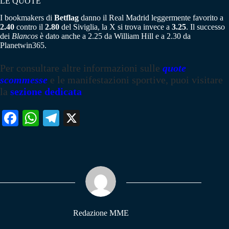
LE QUOTE
I bookmakers di
Betflag
danno il Real Madrid leggermente favorito a
2.40
contro il
2.80
del Siviglia, la X si trova invece a
3.25
. Il successo
dei
Blancos
è dato anche a 2.25 da William Hill e a 2.30 da
Planetwin365.
Per consultare altre informazioni sulle
quote
scommesse
e le manifestazioni sportive, puoi visitare
la
sezione dedicata
Fa
W
Te
X
ce
ha
le
bo
ts
gr
ok
A
a
pp
m
Redazione MME