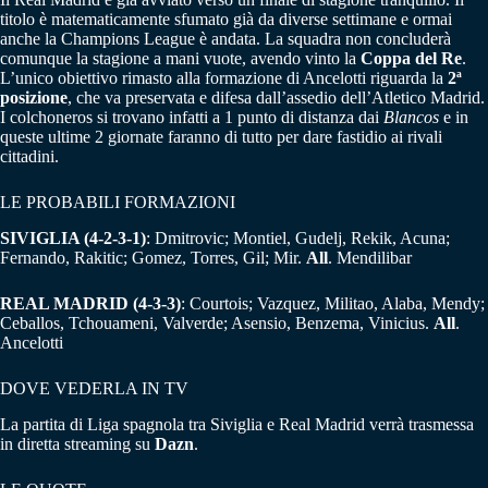
titolo è matematicamente sfumato già da diverse settimane e ormai
anche la Champions League è andata. La squadra non concluderà
comunque la stagione a mani vuote, avendo vinto la
Coppa del Re
.
L’unico obiettivo rimasto alla formazione di Ancelotti riguarda la
2ª
posizione
, che va preservata e difesa dall’assedio dell’Atletico Madrid.
I colchoneros si trovano infatti a 1 punto di distanza dai
Blancos
e in
queste ultime 2 giornate faranno di tutto per dare fastidio ai rivali
cittadini.
LE PROBABILI FORMAZIONI
SIVIGLIA (4-2-3-1)
: Dmitrovic; Montiel, Gudelj, Rekik, Acuna;
Fernando, Rakitic; Gomez, Torres, Gil; Mir.
All
. Mendilibar
REAL MADRID (4-3-3)
: Courtois; Vazquez, Militao, Alaba, Mendy;
Ceballos, Tchouameni, Valverde; Asensio, Benzema, Vinicius.
All
.
Ancelotti
DOVE VEDERLA IN TV
La partita di Liga spagnola tra Siviglia e Real Madrid verrà trasmessa
in diretta streaming su
Dazn
.