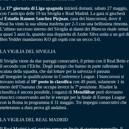
La
37ª giornata di Liga spagnola
inizierà domani, sabato 27 maggio,
con l’anticipo delle 19 tra Siviglia e Real Madrid. La gara si giocherà
al
Estadio Ramon Sanchez Pizjuan
, casa dei biancorossi, dove il
Real ha vinto la sua ultima trasferta per 2-3 con una bellissima rimonta.
L’ultimo successo interno del Siviglia ai danni dei
Blancos
risale ormai
a quasi 5 anni fa, quando una doppietta di Andre Silva unita a un gol di
Ben Yedder mandarono KO gli ospiti con un secco 3-0.
LA VIGILIA DEL SIVIGLIA
Il Siviglia viene da due pareggi consecutivi, il primo con il Real Betis e
il secondo con l’Elche. Degli intoppi che hanno in parte rallentato la
scalata della squadra, che dal lottare per la salvezza è passata
all’inseguire la qualificazione in Conference League. I biancorossi si
trovano infatti al
10° posto in classifica
con 49 punti, solamente 1 in
meno dell’Osasuna che occupa invece la 7ª posizione. Risalire la
classifica è ancora possibile, i ragazzi di
Mendilibar
però dovranno
riuscirci conservando anche le energie per la finale di Europa League
con la Roma in programma il 31 maggio. Tre impegni consecutivi che
metteranno a dura prova gli andalusi.
LA VIGILIA DEL REAL MADRID
Il Real Madrid è già avviato verso un finale di stagione tranquillo. Il