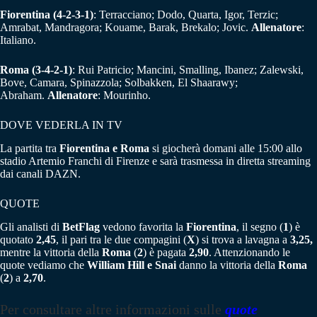
Fiorentina
(4-2-3-1)
: Terracciano; Dodo, Quarta, Igor, Terzic;
Amrabat, Mandragora; Kouame, Barak, Brekalo; Jovic.
Allenatore
:
Italiano.
Roma (3-4-2-1)
: Rui Patricio; Mancini, Smalling, Ibanez; Zalewski,
Bove, Camara, Spinazzola; Solbakken, El Shaarawy;
Abraham.
Allenatore
: Mourinho.
DOVE VEDERLA IN TV
La partita tra
Fiorentina e Roma
si giocherà domani alle 15:00 allo
stadio Artemio Franchi di Firenze e sarà trasmessa in diretta streaming
dai canali DAZN.
QUOTE
Gli analisti di
BetFlag
vedono favorita la
Fiorentina
, il segno (
1
) è
quotato
2,45
, il pari tra le due compagini (
X
) si trova a lavagna a
3,25,
mentre la vittoria della
Roma
(
2
) è pagata
2,90
. Attenzionando le
quote vediamo che
William Hill e Snai
danno la vittoria della
Roma
(
2
) a
2,70
.
Per consultare altre informazioni sulle
quote