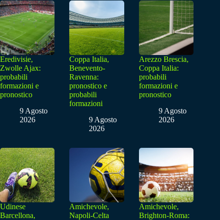
Eredivisie,
Coppa Italia,
Arezzo Brescia,
Zwolle Ajax:
Benevento-
Coppa Italia:
probabili
Ravenna:
probabili
formazioni e
pronostico e
formazioni e
pronostico
probabili
pronostico
formazioni
9 Agosto
9 Agosto
2026
9 Agosto
2026
2026
Udinese
Amichevole,
Amichevole,
Barcellona,
Napoli-Celta
Brighton-Roma: