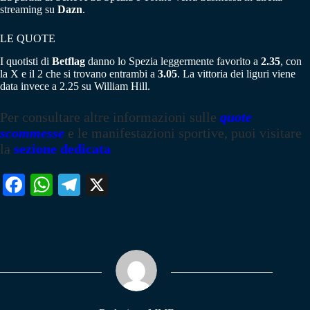
streaming su
Dazn
.
LE QUOTE
I quotisti di
Betflag
danno lo Spezia leggermente favorito a
2.35
, con
la X e il 2 che si trovano entrambi a
3.05
. La vittoria dei liguri viene
data invece a 2.25 su William Hill.
Per consultare altre informazioni sulle
quote
scommesse
e le manifestazioni sportive, puoi visitare
la
sezione dedicata
Fa
W
Te
X
ce
ha
le
bo
ts
gr
ok
A
a
pp
m