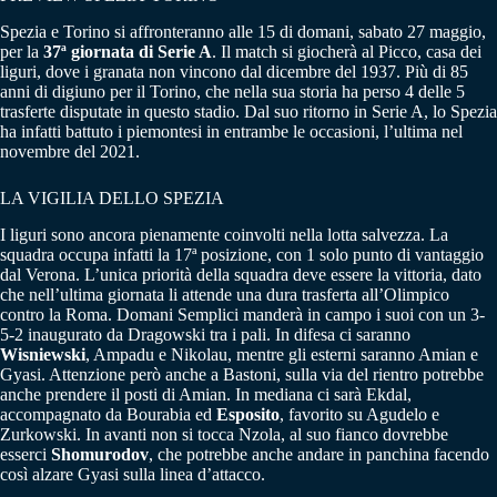
Spezia e Torino si affronteranno alle 15 di domani, sabato 27 maggio,
per la
37ª giornata di Serie A
. Il match si giocherà al Picco, casa dei
liguri, dove i granata non vincono dal dicembre del 1937. Più di 85
anni di digiuno per il Torino, che nella sua storia ha perso 4 delle 5
trasferte disputate in questo stadio. Dal suo ritorno in Serie A, lo Spezia
ha infatti battuto i piemontesi in entrambe le occasioni, l’ultima nel
novembre del 2021.
LA VIGILIA DELLO SPEZIA
I liguri sono ancora pienamente coinvolti nella lotta salvezza. La
squadra occupa infatti la 17ª posizione, con 1 solo punto di vantaggio
dal Verona. L’unica priorità della squadra deve essere la vittoria, dato
che nell’ultima giornata li attende una dura trasferta all’Olimpico
contro la Roma. Domani Semplici manderà in campo i suoi con un 3-
5-2 inaugurato da Dragowski tra i pali. In difesa ci saranno
Wisniewski
, Ampadu e Nikolau, mentre gli esterni saranno Amian e
Gyasi. Attenzione però anche a Bastoni, sulla via del rientro potrebbe
anche prendere il posti di Amian. In mediana ci sarà Ekdal,
accompagnato da Bourabia ed
Esposito
, favorito su Agudelo e
Zurkowski. In avanti non si tocca Nzola, al suo fianco dovrebbe
esserci
Shomurodov
, che potrebbe anche andare in panchina facendo
così alzare Gyasi sulla linea d’attacco.