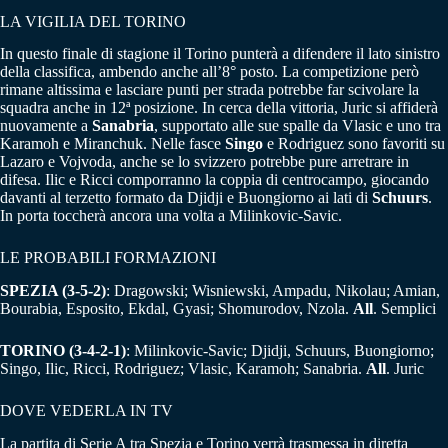
LA VIGILIA DEL TORINO
In questo finale di stagione il Torino punterà a difendere il lato sinistro
della classifica, ambendo anche all’8° posto. La competizione però
rimane altissima e lasciare punti per strada potrebbe far scivolare la
squadra anche in 12ª posizione. In cerca della vittoria, Juric si affiderà
nuovamente a
Sanabria
, supportato alle sue spalle da Vlasic e uno tra
Karamoh e Miranchuk. Nelle fasce
Singo
e Rodriguez sono favoriti su
Lazaro e Vojvoda, anche se lo svizzero potrebbe pure arretrare in
difesa. Ilic e Ricci comporranno la coppia di centrocampo, giocando
davanti al terzetto formato da Djidji e Buongiorno ai lati di
Schuurs
.
In porta toccherà ancora una volta a Milinkovic-Savic.
LE PROBABILI FORMAZIONI
SPEZIA (3-5-2)
: Dragowski; Wisniewski, Ampadu, Nikolau; Amian,
Bourabia, Esposito, Ekdal, Gyasi; Shomurodov, Nzola.
All
. Semplici
TORINO (3-4-2-1)
: Milinkovic-Savic; Djidji, Schuurs, Buongiorno;
Singo, Ilic, Ricci, Rodriguez; Vlasic, Karamoh; Sanabria.
All
. Juric
DOVE VEDERLA IN TV
La partita di Serie A tra Spezia e Torino verrà trasmessa in diretta