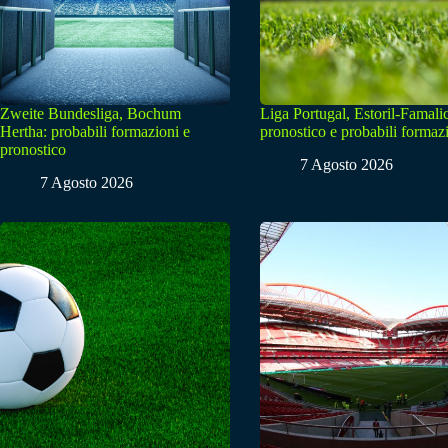
Zweite Bundesliga, Bochum
Liga Portugal, Estoril-Famali
Hertha: probabili formazioni e
pronostico e probabili formaz
pronostico
7 Agosto 2026
7 Agosto 2026