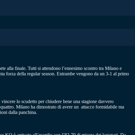
rte alla finale. Tutti si attendono l’ennesimo scontro tra Milano e
inta forza della regular season. Entrambe vengono da un 3-1 al primo
 vincere lo scudetto per chiudere bene una stagione davvero
ara quattro. Milano ha dimostrato di avere un attacco formidabile ma
zioni dalla panchina.
nico KO è arrivato all’esordio con l’82-79 di misura dei lagunari. Da