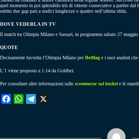
quel momento in poi splendido tris di vittorie consecutive a partire dal
subito due gap pari a undici lunghezze e quattro nell’ultima sfida.
DOVE VEDERLA IN TV
Il match tra Olimpia Milano e Sassari, in programma sabato 27 maggio
QUOTE
Decisamente favorita l’Olimpia Milano per
Betflag
e i suoi analisti ch
L’1 viene proposto a 1.14 da Goldbet.
Per consultare altre informazioni sulle
scommesse sul basket
e le manife
Fa
W
Te
X
ce
ha
le
bo
ts
gr
ok
A
a
pp
m