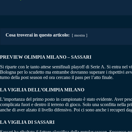
Cosa troverai in questo articolo:
mostra
PREVIEW OLIMPIA MILANO – SASSARI
Si riparte con le tanto attese semifinali playoff di Serie A. Si entra nel
Bologna per lo scudetto ma entrambe dovranno superare i rispettivi avv
turno della post season ed ora cercano il pass per l’atto finale.
LA VIGILIA DELL’OLIMPIA MILANO
L’importanza del primo posto in campionato è stato evidente. Aver pesc
complicata fuori e dentro il terreno di gioco. Solo una sconfitta nella 
anche di aver alzato il livello difensivo. Poi ci sono anche i recuperi da
LA VIGILIA DI SASSARI
Sassari ha ribaltato il fattore classifica della regular season. Successo