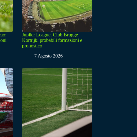
cao:
Jupiler League, Club Brugge
ioni
Kortrijk: probabili formazioni e
pronostico
7 Agosto 2026