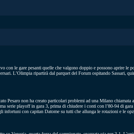
 vivo con le gare pesanti quelle che valgono doppio e possono aprire le po
ersari. L’Olimpia ripartirà dal parquet del Forum ospitando Sassari, qu
ato Pesaro non ha creato particolari problemi ad una Milano chiamata a
prima serie playoff in gara 3, prima di chiudere i conti con l’80-94 di g
gli infortuni con capitan Datome su tutti che allunga le rotazioni e le op
 netto su Venezia, quarta forza del campionato, spazzata via per 3-1. L’u