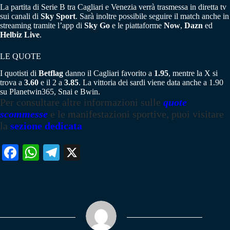
La partita di Serie B tra Cagliari e Venezia verrà trasmessa in diretta tv
sui canali di
Sky Sport
. Sarà inoltre possibile seguire il match anche in
streaming tramite l’app di
Sky Go
e le piattaforme
Now
,
Dazn
ed
Helbiz Live
.
LE QUOTE
I quotisti di
Betflag
danno il Cagliari favorito a
1.95
, mentre la X si
trova a
3.60
e il 2 a
3.85
. La vittoria dei sardi viene data anche a 1.90
su Planetwin365, Snai e Bwin.
Per consultare altre informazioni sulle
quote
scommesse
e le manifestazioni sportive, puoi visitare
la
sezione dedicata
Fa
W
Te
X
ce
ha
le
bo
ts
gr
ok
A
a
pp
m