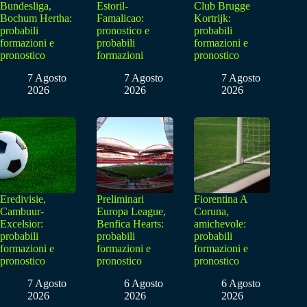
Bundesliga,
Estoril-
Club Brugge
Bochum Hertha:
Famalicao:
Kortrijk:
probabili
pronostico e
probabili
formazioni e
probabili
formazioni e
pronostico
formazioni
pronostico
7 Agosto
7 Agosto
7 Agosto
2026
2026
2026
Eredivisie,
Preliminari
Fiorentina A
Cambuur-
Europa League,
Coruna,
Excelsior:
Benfica Hearts:
amichevole:
probabili
probabili
probabili
formazioni e
formazioni e
formazioni e
pronostico
pronostico
pronostico
7 Agosto
6 Agosto
6 Agosto
2026
2026
2026