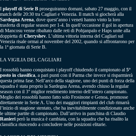
I
playoff di Serie B
proseguiranno domani, sabato 27 maggio, con il
match delle 20:30 tra Cagliari e Venezia. Il match si giocherà alla
Sardegna Arena
, dove quest’anno i veneti hanno vinto la loro
trasferta di regular season per 1-4. In quell’occasione il gol in apertura
di Mancosu venne ribaltato dalle reti di Pohjanpalo e Haps unite alla
doppietta di
Cheryshev
. L’ultima vittoria interna del Cagliari sul
Venezia risale ormai al novembre del 2002, quando si affrontarono per
la 1ª giornata di Serie B.
LA VIGILIA DEL CAGLIARI
I rossoblù hanno conquistato i playoff chiudendo il campionato al
5°
posto in classifica
, a pari punti con il Parma che invece si risparmierà
questa prima fase. Nell’arco della stagione, uno dei punti di forza della
squadra è stata proprio la Sardegna Arena, avendo chiuso la regular
season con il 3° miglior rendimento interno dell’intero campionato.
Meglio dei rossoblù hanno fatto solo Frosinone e Genoa, promosse
direttamente in Serie A. Uno dei maggiori rimpianti del club rimarrà
l’inizio di stagione stentato, che ha inevitabilmente condizionato anche
le ultime partite di campionato. Dall’arrivo in panchina di Claudio
Ranieri
però la musica è cambiata, con la squadra che ha risalito la
classifica riuscendo a concludere nelle posizioni elitarie.