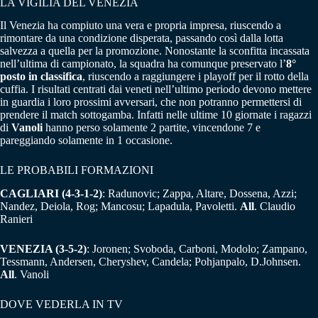
LA VIGILIA DEL VENEZIA
Il Venezia ha compiuto una vera e propria impresa, riuscendo a
rimontare da una condizione disperata, passando così dalla lotta
salvezza a quella per la promozione. Nonostante la sconfitta incassata
nell’ultima di campionato, la squadra ha comunque preservato l’
8°
posto in classifica
, riuscendo a raggiungere i playoff per il rotto della
cuffia. I risultati centrati dai veneti nell’ultimo periodo devono mettere
in guardia i loro prossimi avversari, che non potranno permettersi di
prendere il match sottogamba. Infatti nelle ultime 10 giornate i ragazzi
di
Vanoli
hanno perso solamente 2 partite, vincendone 7 e
pareggiando solamente in 1 occasione.
LE PROBABILI FORMAZIONI
CAGLIARI (4-3-1-2)
: Radunovic; Zappa, Altare, Dossena, Azzi;
Nandez, Deiola, Rog; Mancosu; Lapadula, Pavoletti.
All
. Claudio
Ranieri
VENEZIA
(3-5-2)
: Joronen; Svoboda, Carboni, Modolo; Zampano,
Tessmann, Andersen, Cheryshev, Candela; Pohjanpalo, D.Johnsen.
All
. Vanoli
DOVE VEDERLA IN TV